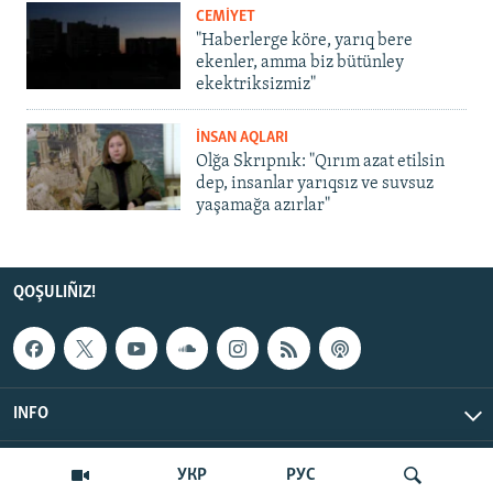
CEMİYET
"Haberlerge köre, yarıq bere
ekenler, amma biz bütünley
ekektriksizmiz"
İNSAN AQLARI
Olğa Skrıpnık: "Qırım azat etilsin
dep, insanlar yarıqsız ve suvsuz
yaşamağa azırlar"
QOŞULIÑIZ!
INFO
© Qırım.Aqiqat, 2026 | All Rights Reserved.
УКР
РУС