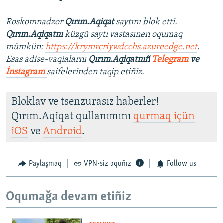
Roskomnadzor
Qırım.Aqiqat
saytını blok etti.
Qırım.Aqiqatnı
küzgü saytı vastasınen oqumaq
mümkün:
https://krymrcriywdcchs.azureedge.net
.
Esas adise-vaqialarnı
Qırım.Aqiqatnıñ
Telegram
ve
İnstagram
saifelerinden taqip etiñiz.
Bloklav ve tsenzurasız haberler!
Qırım.Aqiqat qullanımını
qurmaq içün
iOS
ve
Android
.
Paylaşmaq
VPN-siz oquñız
Follow us
Oqumağa devam etiñiz