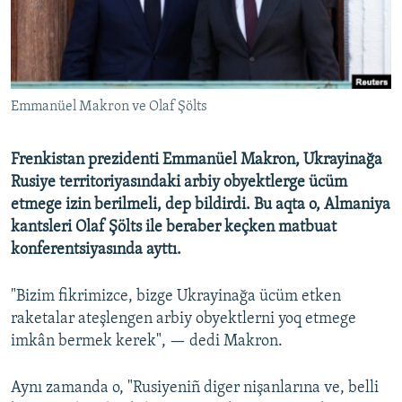
Русский
Українською
Emmanüel Makron ve Olaf Şölts
QOŞULIÑIZ!
Frenkistan prezidenti Emmanüel Makron, Ukrayinağa
Rusiye territoriyasındaki arbiy obyektlerge ücüm
RFE/RS bütün saytları
etmege izin berilmeli, dep bildirdi. Bu aqta o, Almaniya
kantsleri Olaf Şölts ile beraber keçken matbuat
konferentsiyasında ayttı.
"Bizim fikrimizce, bizge Ukrayinağa ücüm etken
raketalar ateşlengen arbiy obyektlerni yoq etmege
imkân bermek kerek", — dedi Makron.
Aynı zamanda o, "Rusiyeniñ diger nişanlarına ve, belli