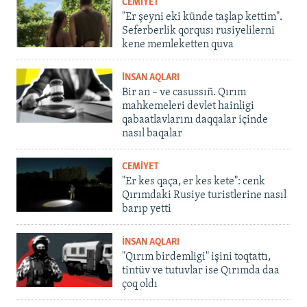
CEMİYET
"Er şeyni eki künde taşlap kettim".
Seferberlik qorqusı rusiyelilerni
kene memleketten quva
İNSAN AQLARI
Bir an – ve casussıñ. Qırım
mahkemeleri devlet hainligi
qabaatlavlarını daqqalar içinde
nasıl baqalar
CEMİYET
"Er kes qaça, er kes kete": cenk
Qırımdaki Rusiye turistlerine nasıl
barıp yetti
İNSAN AQLARI
"Qırım birdemligi" işini toqtattı,
tintüv ve tutuvlar ise Qırımda daa
çoq oldı