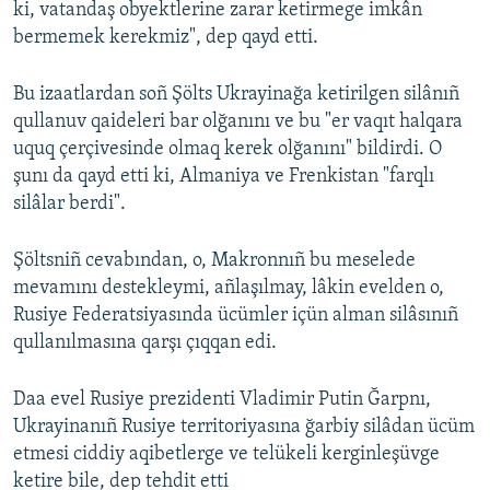
ki, vatandaş obyektlerine zarar ketirmege imkân
bermemek kerekmiz", dep qayd etti.
Bu izaatlardan soñ Şölts Ukrayinağa ketirilgen silânıñ
qullanuv qaideleri bar olğanını ve bu "er vaqıt halqara
uquq çerçivesinde olmaq kerek olğanını" bildirdi. O
şunı da qayd etti ki, Almaniya ve Frenkistan "farqlı
silâlar berdi".
Şöltsniñ cevabından, o, Makronnıñ bu meselede
mevamını destekleymi, añlaşılmay, lâkin evelden o,
Rusiye Federatsiyasında ücümler içün alman silâsınıñ
qullanılmasına qarşı çıqqan edi.
Daa evel Rusiye prezidenti Vladimir Putin Ğarpnı,
Ukrayinanıñ Rusiye territoriyasına ğarbiy silâdan ücüm
etmesi ciddiy aqibetlerge ve telükeli kerginleşüvge
ketire bile, dep tehdit etti