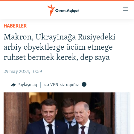
Link
açıqlığı
Esas
HABERLER
mündericege
HABERLER
Makron, Ukrayinağa Rusiyedeki
qaytmaq
SİYASET
Baş
arbiy obyektlerge ücüm etmege
İQTİSADİYAT
navigatsiyağa
ruhset bermek kerek, dep saya
qaytmaq
CEMİYET
Qıdıruvğa
29 may 2024, 10:59
MEDENİYET
qaytmaq
Paylaşmaq
VPN-siz oquñız
İNSAN AQLARI
VİDEO
SÜRET
BLOGLAR
FİKİR