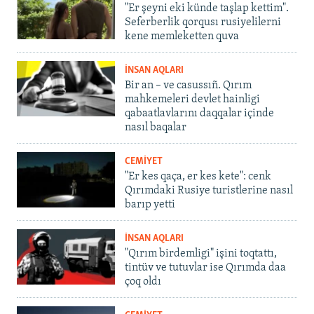
"Er şeyni eki künde taşlap kettim".
Seferberlik qorqusı rusiyelilerni
kene memleketten quva
İNSAN AQLARI
Bir an – ve casussıñ. Qırım
mahkemeleri devlet hainligi
qabaatlavlarını daqqalar içinde
nasıl baqalar
CEMİYET
"Er kes qaça, er kes kete": cenk
Qırımdaki Rusiye turistlerine nasıl
barıp yetti
İNSAN AQLARI
"Qırım birdemligi" işini toqtattı,
tintüv ve tutuvlar ise Qırımda daa
çoq oldı