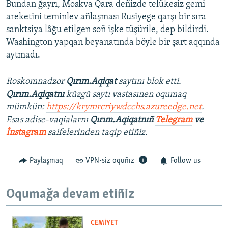
Bundan ğayrı, Moskva Qara deñizde telükesiz gemi
areketini teminlev añlaşması Rusiyege qarşı bir sıra
sanktsiya lâğu etilgen soñ işke tüşürile, dep bildirdi.
Washington yapqan beyanatında böyle bir şart aqqında
aytmadı.
Roskomnadzor
Qırım.Aqiqat
saytını blok etti.
Qırım.Aqiqatnı
küzgü saytı vastasınen oqumaq
mümkün:
https://krymrcriywdcchs.azureedge.net
.
Esas adise-vaqialarnı
Qırım.Aqiqatnıñ
Telegram
ve
İnstagram
saifelerinden taqip etiñiz.
Paylaşmaq
VPN-siz oquñız
Follow us
Oqumağa devam etiñiz
CEMİYET