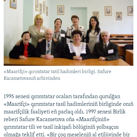
«Maarifçi» qırımtatar tatil hadimleri birligi. Safure
Kacametovanıñ arhivinden
1995 senesi qırımtatar ocaları tarafından qurulğan
«Maarifçi» qırımtatar tasil hadimleriniñ birliginde onıñ
maarifçilik faaliyeti eñ parlaq oldı. 1997 senesi Birlik
reberi Safure Kacametova oña «Maarifçiniñ»
qırımtatar tili ve tasil inkişafı bölüginiñ yolbaşçısı
olmağa teklif etti. «Bir çoq meseleniñ al etilüvinde bir