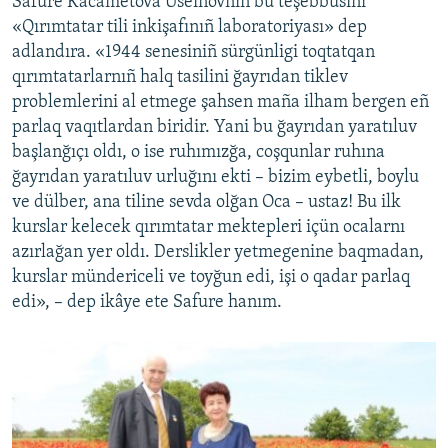
Safure Kacametova Useinovnıñ bu teşebbüsini
«Qırımtatar tili inkişafınıñ laboratoriyası» dep
adlandıra. «1944 senesiniñ sürgünligi toqtatqan
qırımtatarlarnıñ halq tasilini ğayrıdan tiklev
problemlerini al etmege şahsen maña ilham bergen eñ
parlaq vaqıtlardan biridir. Yani bu ğayrıdan yaratıluv
başlanğıçı oldı, o ise ruhımızğa, coşqunlar ruhına
ğayrıdan yaratıluv urluğını ekti – bizim eybetli, boylu
ve dülber, ana tiline sevda olğan Oca – ustaz! Bu ilk
kurslar kelecek qırımtatar mektepleri içün ocalarnı
azırlağan yer oldı. Derslikler yetmegenine baqmadan,
kurslar mündericeli ve toyğun edi, işi o qadar parlaq
edi», – dep ikâye ete Safure hanım.