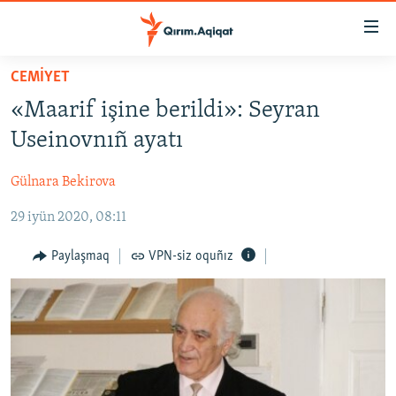
Link
açıqlığı
Esas
CEMİYET
mündericege
HABERLER
«Maarif işine berildi»: Seyran
qaytmaq
SİYASET
Baş
Useinovnıñ ayatı
İQTİSADİYAT
navigatsiyağa
qaytmaq
Gülnara Bekirova
CEMİYET
Qıdıruvğa
29 iyün 2020, 08:11
MEDENİYET
qaytmaq
İNSAN AQLARI
Paylaşmaq
VPN-siz oquñız
VİDEO
SÜRET
BLOGLAR
FİKİR