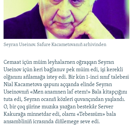
Seyran Useinov. Safure Kacametovanıñ arhivinden
Cemaat içün müim leyhalarnen oğraşqan Seyran
Useinov içün keri bağlanuv pek müim edi, işi kerekli
olğanını añlamağa istey edi. Bir kün 1-inci sınıf talebesi
Nial Kacametova qapunı açqanda elinde Seyran
Useinovnıñ «Men anamnen laf etem!» Bala kitapçığını
tuta edi, Seyran ocanıñ közleri quvançından yaşlandı.
O, bir çoq şiirine muzıka yazğan bestekâr Server
Kakurağa minnetdar edi, olarnı «Tebessüm» bala
ansambliniñ icrasında diñlemege seve edi.