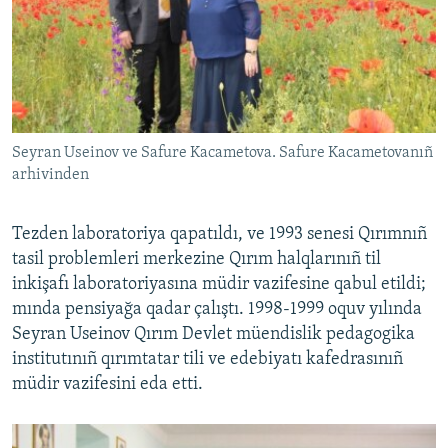
Seyran Useinov ve Safure Kacametova. Safure Kacametovanıñ
arhivinden
Tezden laboratoriya qapatıldı, ve 1993 senesi Qırımnıñ
tasil problemleri merkezine Qırım halqlarınıñ til
inkişafı laboratoriyasına müdir vazifesine qabul etildi;
mında pensiyağa qadar çalıştı. 1998-1999 oquv yılında
Seyran Useinov Qırım Devlet müendislik pedagogika
institutınıñ qırımtatar tili ve edebiyatı kafedrasınıñ
müdir vazifesini eda etti.