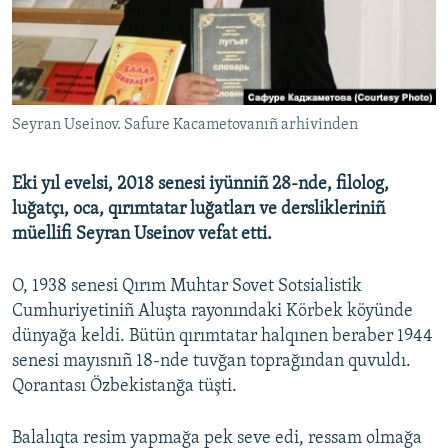
Русский
Українською
QOŞULIÑIZ!
Seyran Useinov. Safure Kacametovanıñ arhivinden
Eki yıl evelsi, 2018 senesi iyünniñ 28-nde, filolog,
luğatçı, oca, qırımtatar luğatları ve derslikleriniñ
RFE/RS bütün saytları
müellifi Seyran Useinov vefat etti.
O, 1938 senesi Qırım Muhtar Sovet Sotsialistik
Cumhuriyetiniñ Aluşta rayonındaki Körbek köyünde
dünyağa keldi. Bütün qırımtatar halqınen beraber 1944
senesi mayısnıñ 18-nde tuvğan toprağından quvuldı.
Qorantası Özbekistanğa tüşti.
Balalıqta resim yapmağa pek seve edi, ressam olmağa