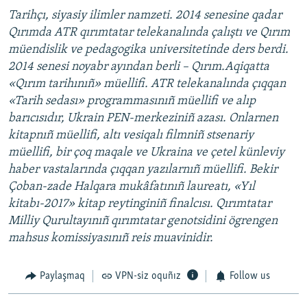
Tarihçı, siyasiy ilimler namzeti. 2014 senesine qadar
Qırımda ATR qırımtatar telekanalında çalıştı ve Qırım
müendislik ve pedagogika universitetinde ders berdi.
2014 senesi noyabr ayından berli – Qırım.Aqiqatta
«Qırım tarihınıñ» müellifi. ATR telekanalında çıqqan
«Tarih sedası» programmasınıñ müellifi ve alıp
barıcısıdır, Ukrain PEN-merkeziniñ azası. Onlarnen
kitapnıñ müellifi, altı vesiqalı filmniñ stsenariy
müellifi, bir çoq maqale ve Ukraina ve çetel künleviy
haber vastalarında çıqqan yazılarnıñ müellifi. Bekir
Çoban-zade Halqara mukâfatınıñ laureatı, «Yıl
kitabı-2017» kitap reytinginiñ finalcısı. Qırımtatar
Milliy Qurultayınıñ qırımtatar genotsidini ögrengen
mahsus komissiyasınıñ reis muavinidir.
Paylaşmaq
VPN-siz oquñız
Follow us