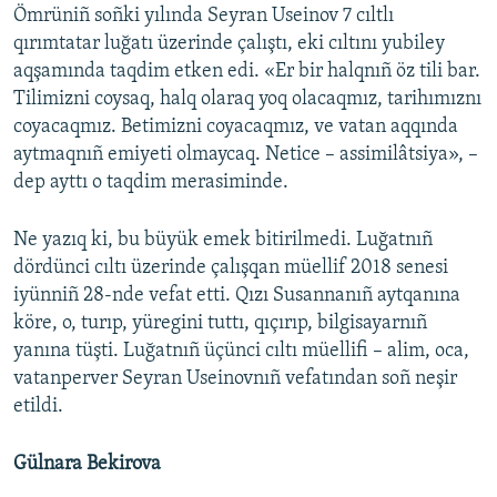
Ömrüniñ soñki yılında Seyran Useinov 7 cıltlı
qırımtatar luğatı üzerinde çalıştı, eki cıltını yubiley
aqşamında taqdim etken edi. «Er bir halqnıñ öz tili bar.
Tilimizni coysaq, halq olaraq yoq olacaqmız, tarihımıznı
coyacaqmız. Betimizni coyacaqmız, ve vatan aqqında
aytmaqnıñ emiyeti olmaycaq. Netice – assimilâtsiya», –
dep ayttı o taqdim merasiminde.
Ne yazıq ki, bu büyük emek bitirilmedi. Luğatnıñ
dördünci cıltı üzerinde çalışqan müellif 2018 senesi
iyünniñ 28-nde vefat etti. Qızı Susannanıñ aytqanına
köre, o, turıp, yüregini tuttı, qıçırıp, bilgisayarnıñ
yanına tüşti. Luğatnıñ üçünci cıltı müellifi – alim, oca,
vatanperver Seyran Useinovnıñ vefatından soñ neşir
etildi.
Gülnara Bekirova