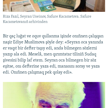
Riza Fazıl, Seyran Useinov, Safure Kacametova. Safure
Kacametovanıñ arhivinden
Bir qaç luğat ve oquv qullanma işinde onıñnen çalışqan
naşir Ediye Muslimova şöyle dey: «Seyran oca yanında
er vaqıt bir defter taşıy edi, anda bilmegen sözlerni
yazıp ala edi. Meselâ, men qırımtatar tiliniñ Sudaq
şivesini bilip laf etem. Seyran oca bilmegen bir söz
eşitse, onı defterine yaza edi, manasını soray ve yaza
edi. Onıñnen çalışmaq pek qolay edi».