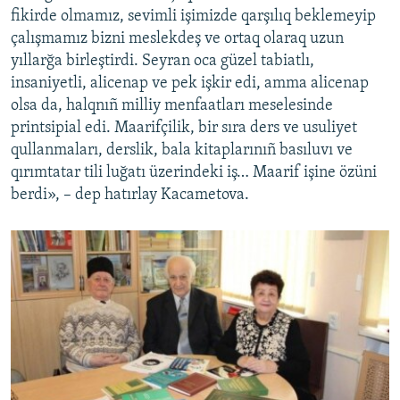
fikirde olmamız, sevimli işimizde qarşılıq beklemeyip
çalışmamız bizni meslekdeş ve ortaq olaraq uzun
yıllarğa birleştirdi. Seyran oca güzel tabiatlı,
insaniyetli, alicenap ve pek işkir edi, amma alicenap
olsa da, halqnıñ milliy menfaatları meselesinde
printsipial edi. Maarifçilik, bir sıra ders ve usuliyet
qullanmaları, derslik, bala kitaplarınıñ basıluvı ve
qırımtatar tili luğatı üzerindeki iş… Maarif işine özüni
berdi», – dep hatırlay Kacametova.