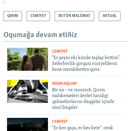
*
QIRIM
CEMİYET
BUTÜN MALÜMAT
AKTUAL
Oqumağa devam etiñiz
CEMİYET
"Er şeyni eki künde taşlap kettim".
Seferberlik qorqusı rusiyelilerni
kene memleketten quva
İNSAN AQLARI
Bir an – ve casussıñ. Qırım
mahkemeleri devlet hainligi
qabaatlavlarını daqqalar içinde
nasıl baqalar
CEMİYET
"Er kes qaça, er kes kete": cenk