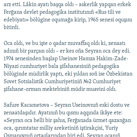
arz etti. Lâkin ayatı başqa oldı – askerlik yapqan erkek
Ferğana devlet pedagogika institutınıñ «Rus tili ve
edebiyatı» bölügine oqumağa kirip, 1965 senesi oquşını
bitirdi.
Oca oldı, ve bu işte o qadar muvaffaq oldı ki, zenaatı
adınıñ bir parçası oldı – er kes oña Seyran oca dey edi.
1974 senesinden başlap Useinov Hamza Hakim-Zade-
Niyazi cumhuriyet bala şifahanesiniñ pedagogika
bölüginde müdirlik yaptı, eki yıldan soñ ise Özbekistan
Sovet Sotsialistik Cumhuriyetiniñ №2 Cumhuriyet
şifahane-orman mektebiniñ müdir muavini oldı.
Safure Kacametova – Seyran Useinovnıñ eski dostu ve
zenaatdaşıdır. Ayatınıñ bu qısmı aqqında ikâye ete:
«Seyran oca belli bir şahıs, Ferğanada ürmet qazanğan
oca, qırımtatar milliy areketiniñ iştirakçisi, Yuriy
Osmanovnıñ ortaqlarından biri edi. Seyran ocanıñ