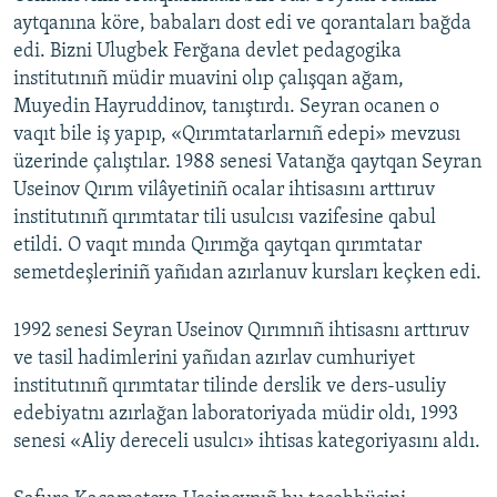
aytqanına köre, babaları dost edi ve qorantaları bağda
edi. Bizni Ulugbek Ferğana devlet pedagogika
institutınıñ müdir muavini olıp çalışqan ağam,
Muyedin Hayruddinov, tanıştırdı. Seyran ocanen o
vaqıt bile iş yapıp, «Qırımtatarlarnıñ edepi» mevzusı
üzerinde çalıştılar. 1988 senesi Vatanğa qaytqan Seyran
Useinov Qırım vilâyetiniñ ocalar ihtisasını arttıruv
institutınıñ qırımtatar tili usulcısı vazifesine qabul
etildi. O vaqıt mında Qırımğa qaytqan qırımtatar
semetdeşleriniñ yañıdan azırlanuv kursları keçken edi.
1992 senesi Seyran Useinov Qırımnıñ ihtisasnı arttıruv
ve tasil hadimlerini yañıdan azırlav cumhuriyet
institutınıñ qırımtatar tilinde derslik ve ders-usuliy
edebiyatnı azırlağan laboratoriyada müdir oldı, 1993
senesi «Aliy dereceli usulcı» ihtisas kategoriyasını aldı.