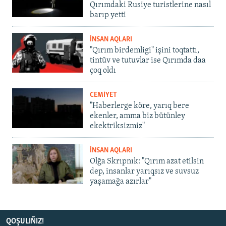
Qırımdaki Rusiye turistlerine nasıl
barıp yetti
İNSAN AQLARI
"Qırım birdemligi" işini toqtattı,
tintüv ve tutuvlar ise Qırımda daa
çoq oldı
CEMİYET
"Haberlerge köre, yarıq bere
ekenler, amma biz bütünley
ekektriksizmiz"
İNSAN AQLARI
Olğa Skrıpnık: "Qırım azat etilsin
dep, insanlar yarıqsız ve suvsuz
yaşamağa azırlar"
QOŞULIÑIZ!