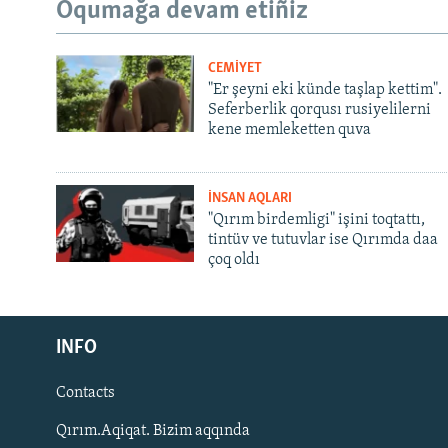
Oqumağa devam etiñiz
CEMİYET
"Er şeyni eki künde taşlap kettim".
Seferberlik qorqusı rusiyelilerni
kene memleketten quva
İNSAN AQLARI
"Qırım birdemligi" işini toqtattı,
tintüv ve tutuvlar ise Qırımda daa
çoq oldı
Русский
INFO
Українською
Contacts
QOŞULIÑIZ!
Qırım.Aqiqat. Bizim aqqında