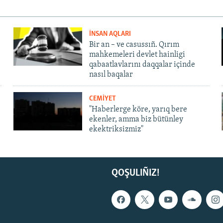
İNSAN AQLARI
Bir an – ve casussıñ. Qırım
mahkemeleri devlet hainligi
qabaatlavlarını daqqalar içinde
nasıl baqalar
CEMİYET
"Haberlerge köre, yarıq bere
ekenler, amma biz bütünley
ekektriksizmiz"
QOŞULIÑIZ!