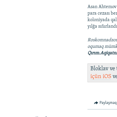
Asan Ahtemov 1
para cezası ber
koloniyada qal
yılğa sıñırlandı
Roskomnadzo
oqumaq müm
Qırım.Aqiqatn
Bloklav ve
içün
iOS
v
Paylaşmaq