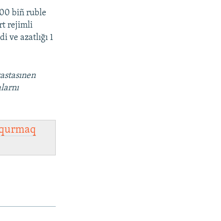
500 biñ ruble
rt rejimli
i ve azatlığı 1
vastasınen
larnı
qurmaq