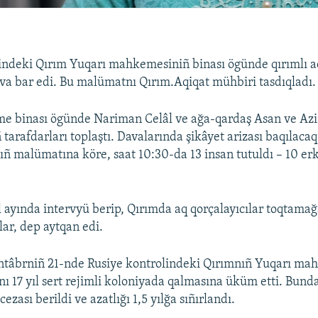
indeki Qırım Yuqarı mahkemesiniñ binası ögünde qırımlı aq
va bar edi. Bu malümatnı Qırım.Aqiqat mühbiri tasdıqladı.
 binası ögünde Nariman Celâl ve ağa-qardaş Asan ve Azi
tarafdarları toplaştı. Davalarında şikâyet arizası baqılacaq
nıñ malümatına köre, saat 10:30-da 13 insan tutuldı – 10 er
 ayında intervyü berip, Qırımda aq qorçalayıcılar toqtamağ
lar, dep aytqan edi.
entâbrniñ 21-nde Rusiye kontrolindeki Qırımnıñ Yuqarı ma
ı 17 yıl sert rejimli koloniyada qalmasına üküm etti. Bund
ezası berildi ve azatlığı 1,5 yılğa sıñırlandı.