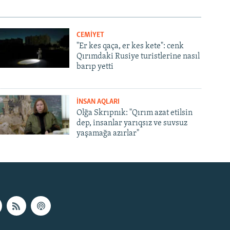
CEMİYET
"Er kes qaça, er kes kete": cenk
Qırımdaki Rusiye turistlerine nasıl
barıp yetti
İNSAN AQLARI
Olğa Skrıpnık: "Qırım azat etilsin
dep, insanlar yarıqsız ve suvsuz
yaşamağa azırlar"