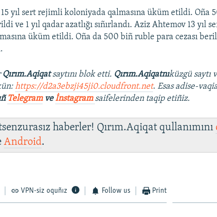
5 yıl sert rejimli koloniyada qalmasına üküm etildi. Oña 
ildi ve 1 yıl qadar azatlığı sıñırlandı. Aziz Ahtemov 13 yıl se
masına üküm etildi. Oña da 500 biñ ruble para cezası berild
.
r
Qırım.Aqiqat
saytını blok etti.
Qırım.Aqiqatnı
küzgü saytı 
kün:
https://d2a3ebzji45ji0.cloudfront.net
.
Esas adise-vaqia
ıñ
Telegram
ve
İnstagram
saifelerinden taqip etiñiz.
 tsenzurasız haberler! Qırım.Aqiqat qullanımını
e
Android
.
VPN-siz oquñız
Follow us
Print