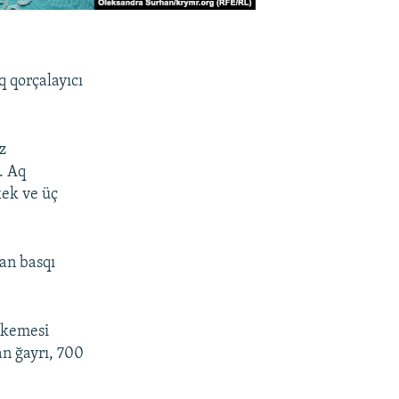
 qorçalayıcı
z
. Aq
kek ve üç
an basqı
hkemesi
an ğayrı, 700