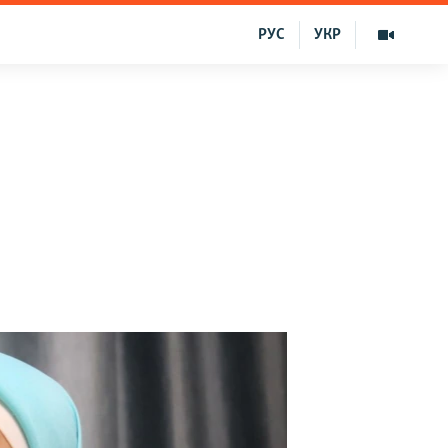
РУС
УКР