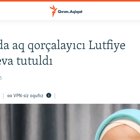
a aq qorçalayıcı Lutfiye
va tutuldı
5
VPN-siz oquñız