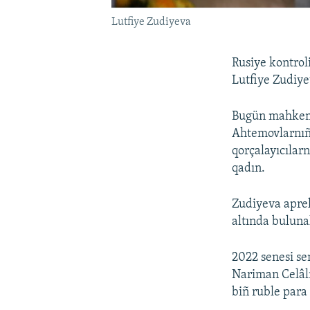
Lutfiye Zudiyeva
Rusiye kontrol
Lutfiye Zudiye
Bugün mahkeme
Ahtemovlarnıñ 
qorçalayıcılar
qadın.
Zudiyeva aprel
altında buluna
2022 senesi s
Nariman Celâln
biñ ruble para c