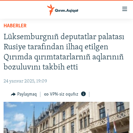
Link
açıqlığı
Esas
HABERLER
mündericege
HABERLER
Lüksemburgnıñ deputatlar palatası
qaytmaq
SİYASET
Baş
Rusiye tarafından ilhaq etilgen
İQTİSADİYAT
navigatsiyağa
Qırımda qırımtatarlarnıñ aqlarınıñ
qaytmaq
CEMİYET
bozuluvını takbih etti
Qıdıruvğa
MEDENİYET
qaytmaq
24 yanvar 2025, 19:09
İNSAN AQLARI
Paylaşmaq
VPN-siz oquñız
VİDEO
SÜRET
BLOGLAR
FİKİR