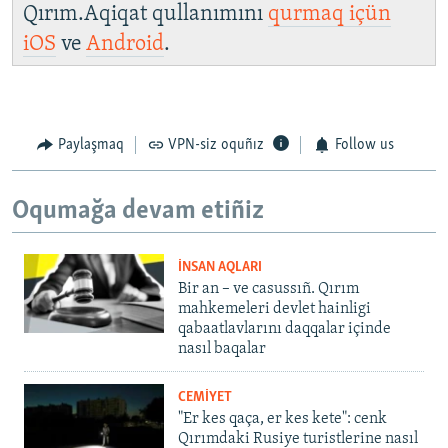
Qırım.Aqiqat qullanımını
qurmaq içün
iOS
ve
Android
.
Paylaşmaq
VPN-siz oquñız
Follow us
Oqumağa devam etiñiz
İNSAN AQLARI
Bir an – ve casussıñ. Qırım
mahkemeleri devlet hainligi
qabaatlavlarını daqqalar içinde
nasıl baqalar
CEMİYET
"Er kes qaça, er kes kete": cenk
Qırımdaki Rusiye turistlerine nasıl