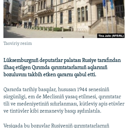
Русский
Українською
QOŞULIÑIZ!
Tasviriy resim
Lüksemburgnıñ deputatlar palatası Rusiye tarafından
RFE/RS bütün saytları
ilhaq etilgen Qırımda qırımtatarlarnıñ aqlarınıñ
bozuluvını takbih etken qararnı qabul etti.
Qararda tarihiy basqılar, hususan 1944 senesiniñ
sürgünligi, em de Meclisniñ yasaq etilmesi, qırımtatar
tili ve medeniyetiniñ sıñırlanması, kütleviy apis etüvler
ve tintüvler kibi zemaneviy basqı aydınlatıla.
Vesiqada bu bozuvlar Rusiyeniñ qırımtatarlarnıñ