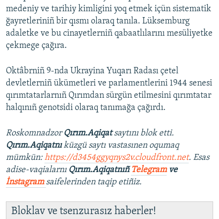
medeniy ve tarihiy kimligini yoq etmek içün sistematik
ğayretleriniñ bir qısmı olaraq tanıla. Lüksemburg
adaletke ve bu cinayetlerniñ qabaatlılarını mesüliyetke
çekmege çağıra.
Oktâbrniñ 9-nda Ukrayina Yuqarı Radası çetel
devletlerniñ ükümetleri ve parlamentlerini 1944 senesi
qırımtatarlarnıñ Qırımdan sürgün etilmesini qırımtatar
halqınıñ genotsidi olaraq tanımağa çağırdı.
Roskomnadzor
Qırım.Aqiqat
saytını blok etti.
Qırım.Aqiqatnı
küzgü saytı vastasınen oqumaq
mümkün:
https://d3454ggyqnys2v.cloudfront.net
. Esas
adise-vaqialarnı
Qırım.Aqiqatnıñ
Telegram
ve
İnstagram
saifelerinden taqip etiñiz.
Bloklav ve tsenzurasız haberler!