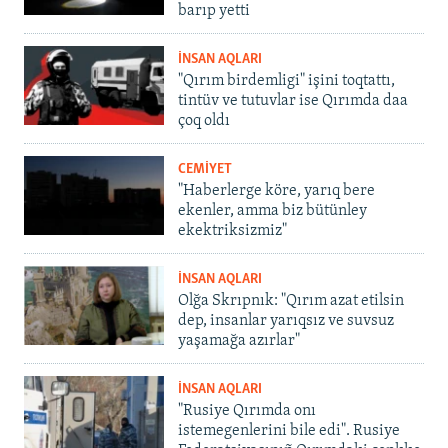
barıp yetti
İNSAN AQLARI
"Qırım birdemligi" işini toqtattı,
tintüv ve tutuvlar ise Qırımda daa
çoq oldı
CEMİYET
"Haberlerge köre, yarıq bere
ekenler, amma biz bütünley
ekektriksizmiz"
İNSAN AQLARI
Olğa Skrıpnık: "Qırım azat etilsin
dep, insanlar yarıqsız ve suvsuz
yaşamağa azırlar"
İNSAN AQLARI
"Rusiye Qırımda onı
istemegenlerini bile edi". Rusiye