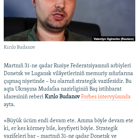
Русский
Українською
QOŞULIÑIZ!
Kırılo Budanov
Martnıñ 31-ne qadar Rusiye Federatsiyasınıñ arbiyleri
RFE/RS bütün saytları
Donetsk ve Lugansk vilâyetleriniñ memuriy sıñırlarına
çıqmaq niyetinde – bu olarnıñ strategik vazifesidir. Bu
aqta Ukrayına Mudafaa nazirliginiñ Baş istihbarat
idaresiniñ reberi
Kırılo Budanov
Forbes intervyüsında
ayta.
«Büyük ücüm endi devam ete. Amma böyle devam ete
ki, er kes körmey bile, keyfiyeti böyle. Strategik
vazifeleri bar – martnıñ 31-ne qadar Donetsk ve