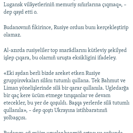
Lugansk vilâyetleriniñ memuriy sıñırlarına çıqmaq», –
dep qayd etti o.
Budanovnıñ fikirince, Rusiye ordusı bunı kerçekleştirip
olamaz.
Al-azırda rusiyeliler top snarâdlarını kütleviy şekilyed
işlep çıqara, bu olarnıñ uruşta eksikligini ifadeley.
«Eki aydan berli bizde areket etken Rusiye
gruppirovkaları silânı tutumlı qullana. Tek Bahmut ve
Liman yönelişlerinde silâ bir qarar qullanıla. Ugledarğa
bir qaç kere ücüm etmege tırışqanlar ve devam
etecekler, bu yer de qoşuldı. Başqa yerlerde silâ tutumlı
qullanıla», – dep qoştı Ukrayına istihbaratınıñ
yolbaşçısı.