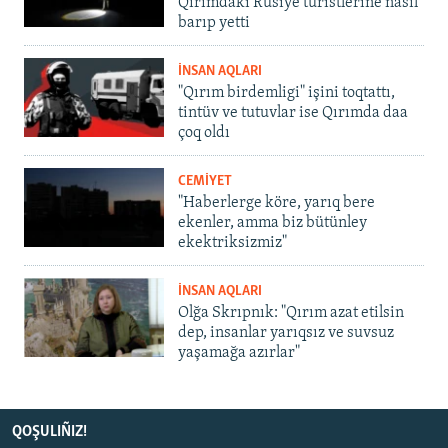
Qırımdaki Rusiye turistlerine nasıl
barıp yetti
İNSAN AQLARI
"Qırım birdemligi" işini toqtattı,
tintüv ve tutuvlar ise Qırımda daa
çoq oldı
CEMİYET
"Haberlerge köre, yarıq bere
ekenler, amma biz bütünley
ekektriksizmiz"
İNSAN AQLARI
Olğa Skrıpnık: "Qırım azat etilsin
dep, insanlar yarıqsız ve suvsuz
yaşamağa azırlar"
QOŞULIÑIZ!