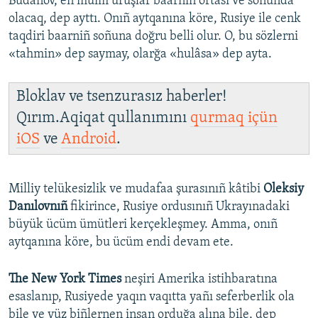
Budanov, eñ müim uruşlar baarniñ ortası ve soñunda
olacaq, dep ayttı. Onıñ aytqanına köre, Rusiye ile cenk
taqdiri baarniñ soñuna doğru belli olur. O, bu sözlerni
«tahmin» dep saymay, olarğa «hulâsa» dep ayta.
Bloklav ve tsenzurasız haberler!
Qırım.Aqiqat qullanımını
qurmaq içün
iOS
ve
Android
.
Milliy telükesizlik ve mudafaa şurasınıñ kâtibi
Oleksiy
Danılovnıñ
fikirince, Rusiye ordusınıñ Ukrayınadaki
büyük ücüm ümütleri kerçekleşmey. Amma, onıñ
aytqanına köre, bu ücüm endi devam ete.
The New York Times
neşiri Amerika istihbaratına
esaslanıp, Rusiyede yaqın vaqıtta yañı seferberlik ola
bile ve yüz biñlernen insan orduğa alına bile, dep