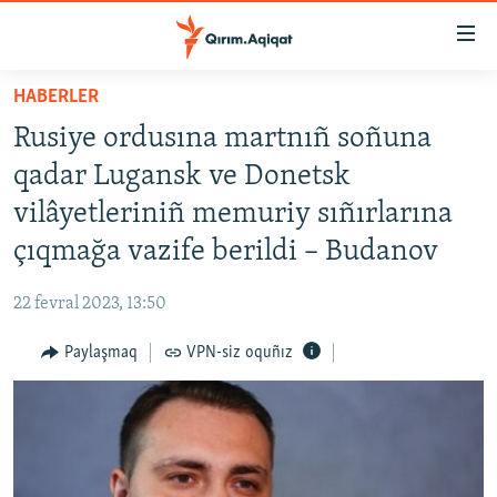
Link
açıqlığı
Esas
HABERLER
mündericege
HABERLER
Rusiye ordusına martnıñ soñuna
qaytmaq
SİYASET
Baş
qadar Lugansk ve Donetsk
İQTİSADİYAT
navigatsiyağa
vilâyetleriniñ memuriy sıñırlarına
qaytmaq
CEMİYET
çıqmağa vazife berildi – Budanov
Qıdıruvğa
MEDENİYET
qaytmaq
22 fevral 2023, 13:50
İNSAN AQLARI
Paylaşmaq
VPN-siz oquñız
VİDEO
SÜRET
BLOGLAR
FİKİR