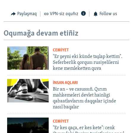
Paylaşmaq
VPN-siz oquñız
Follow us
Oqumağa devam etiñiz
CEMİYET
"Er şeyni eki künde taşlap kettim".
Seferberlik qorqusı rusiyelilerni
kene memleketten quva
İNSAN AQLARI
Bir an – ve casussıñ. Qırım
mahkemeleri devlet hainligi
qabaatlavlarını daqqalar içinde
nasıl baqalar
CEMİYET
"Er kes qaça, er kes kete": cenk