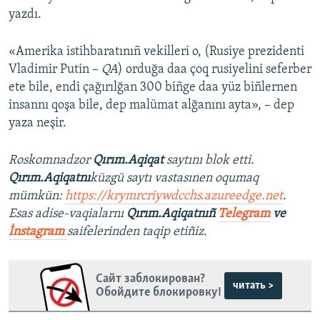
yazdı.
«Amerika istihbaratınıñ vekilleri o, (Rusiye prezidenti
Vladimir Putin –
QA
) orduğa daa çoq rusiyelini seferber
ete bile, endi çağırılğan 300 biñge daa yüz biñlernen
insannı qoşa bile, dep malümat alğanını ayta», – dep
yaza neşir.
Roskomnadzor
Qırım.Aqiqat
saytını blok etti.
Qırım.Aqiqatnı
küzgü saytı vastasınen oqumaq
mümkün:
https://krymrcriywdcchs.azureedge.net
.
Esas adise-vaqialarnı
Qırım.Aqiqatnıñ
Telegram
ve
İnstagram
saifelerinden taqip etiñiz.
Сайт заблокирован?
читать >
Обойдите блокировку!