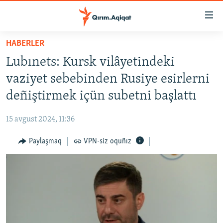
Link
açıqlığı
Esas
HABERLER
mündericege
HABERLER
Lubınets: Kursk vilâyetindeki
qaytmaq
SİYASET
Baş
vaziyet sebebinden Rusiye esirlerni
İQTİSADİYAT
navigatsiyağa
deñiştirmek içün subetni başlattı
qaytmaq
CEMİYET
Qıdıruvğa
15 avgust 2024, 11:36
MEDENİYET
qaytmaq
Paylaşmaq
VPN-siz oquñız
İNSAN AQLARI
VİDEO
SÜRET
BLOGLAR
FİKİR