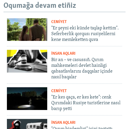
Oqumağa devam etiñiz
CEMİYET
"Er şeyni eki künde taşlap kettim".
Seferberlik qorqusı rusiyelilerni
kene memleketten quva
İNSAN AQLARI
Bir an – ve casussıñ. Qırım
mahkemeleri devlet hainligi
qabaatlavlarını daqqalar içinde
nasıl baqalar
CEMİYET
"Er kes qaça, er kes kete": cenk
Qırımdaki Rusiye turistlerine nasıl
barıp yetti
İNSAN AQLARI