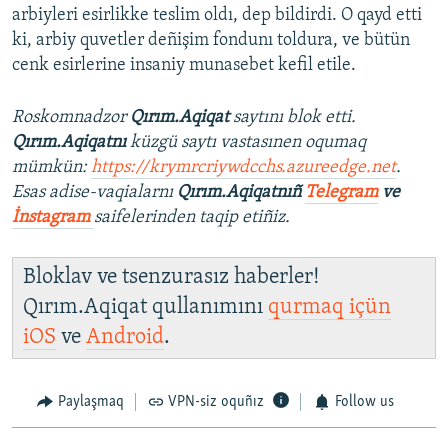
arbiyleri esirlikke teslim oldı, dep bildirdi. O qayd etti
ki, arbiy quvetler deñişim fondunı toldura, ve bütün
cenk esirlerine insaniy munasebet kefil etile.
Roskomnadzor
Qırım.Aqiqat
saytını blok etti.
Qırım.Aqiqatnı
küzgü saytı vastasınen oqumaq
mümkün:
https://krymrcriywdcchs.azureedge.net
.
Esas adise-vaqialarnı
Qırım.Aqiqatnıñ
Telegram
ve
İnstagram
saifelerinden taqip etiñiz.
Bloklav ve tsenzurasız haberler!
Qırım.Aqiqat qullanımını
qurmaq içün
iOS
ve
Android
.
Paylaşmaq
VPN-siz oquñız
Follow us