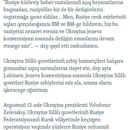
"Rusiye kütleviy haber vastalarınıñ açıq beyanatlarına
baqmadan, rusiyeliler bir de bir deñişüvlerni
toqtatmağa qarar aldılar... Men, Rusiye cenk esirleriniñ
aqları qorçalanğanını BM ve BM-ge bildirem, biz bu
vaziyetni nezaret etemiz ve Ukrayina Jeneva
konventsiyası esasında deñişim esnaslarını devam
etmege azır", — dep qayd etti ombudsmen.
Ukrayina Silâlı quvetleriniñ arbiy hızmetçileri halqara
gumanitar uquq normalarına riayet ete, dep ayta
Lubinets. Jeneva konventsiyası esasında Ukrayina Silâlı
quvetleri Rusiye arbiylerini esir ala, amma olarnı
işkencege oğratmay.
Avgustnıñ 13-nde Ukrayina prezidenti Volodımır
Zelenskıy, Ukrayina Silâlı quvetleriniñ Rusiye
Federatsiyasınıñ Kursk vilâyetinde keçirgen
operatsiyası vaqtında yüzlerce Rusiye ordusınıñ