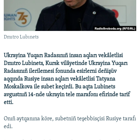
Русский
Українською
Dmıtro Lubınets
QOŞULIÑIZ!
Ukrayina Yuqarı Radasınıñ insan aqları vekâletlisi
Dmıtro Lubinets, Kursk vilâyetinde Ukrayina Yuqarı
RFE/RS bütün saytları
Radasınıñ ilerilemesi fonunda esirlerni deñişüv
aqqında Rusiye insan aqları vekâletlisi Tatyana
Moskalkova ile subet keçirdi. Bu aqta Lubinets
avgustnıñ 14-nde ukrayin tele marafonı efirinde tarif
etti.
Onıñ aytqanına köre, subetniñ teşebbisçisi Rusiye tarafı
edi.