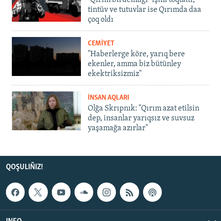
"Qırım birdemligi" işini toqtattı,
tintüv ve tutuvlar ise Qırımda daa
çoq oldı
CEMİYET
"Haberlerge köre, yarıq bere
ekenler, amma biz bütünley
ekektriksizmiz"
İNSAN AQLARI
Olğa Skrıpnık: "Qırım azat etilsin
dep, insanlar yarıqsız ve suvsuz
yaşamağa azırlar"
QOŞULIÑIZ!