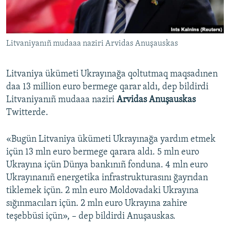
Русский
Українською
Litvaniyanıñ mudaaa naziri Arvidas Anuşauskas
QOŞULIÑIZ!
Litvaniya ükümeti Ukrayınağa qoltutmaq maqsadınen
daa 13 million euro bermege qarar aldı, dep bildirdi
Litvaniyanıñ mudaaa naziri
Arvidas Anuşauskas
RFE/RS bütün saytları
Twitterde.
«Bugün Litvaniya ükümeti Ukrayınağa yardım etmek
içün 13 mln euro bermege qarara aldı. 5 mln euro
Ukrayına içün Dünya bankınıñ fonduna. 4 mln euro
Ukrayınanıñ energetika infrastrukturasını ğayrıdan
tiklemek içün. 2 mln euro Moldovadaki Ukrayına
sığınmacıları içün. 2 mln euro Ukrayına zahire
teşebbüsi içün», – dep bildirdi Anuşauskas.