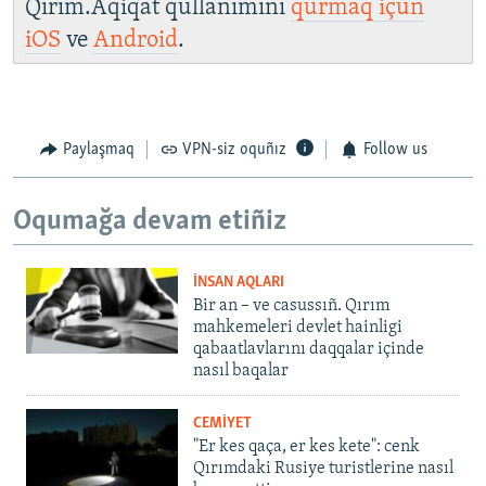
Qırım.Aqiqat qullanımını
qurmaq içün
iOS
ve
Android
.
Paylaşmaq
VPN-siz oquñız
Follow us
Oqumağa devam etiñiz
İNSAN AQLARI
Bir an – ve casussıñ. Qırım
mahkemeleri devlet hainligi
qabaatlavlarını daqqalar içinde
nasıl baqalar
CEMİYET
"Er kes qaça, er kes kete": cenk
Qırımdaki Rusiye turistlerine nasıl