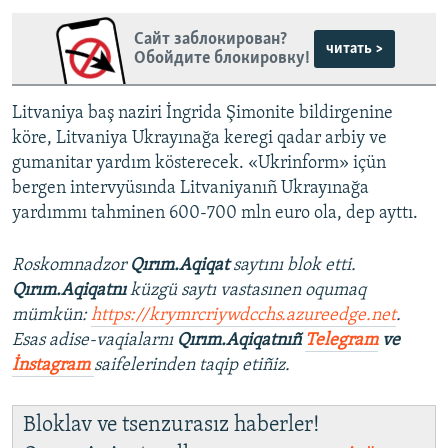
Сайт заблокирован?
читать >
Обойдите блокировку!
Litvaniya baş naziri İngrida Şimonite bildirgenine
köre, Litvaniya Ukrayınağa keregi qadar arbiy ve
gumanitar yardım kösterecek. «Ukrinform» içün
bergen intervyüsında Litvaniyanıñ Ukrayınağa
yardımmı tahminen 600-700 mln euro ola, dep ayttı.
Roskomnadzor
Qırım.Aqiqat
saytını blok etti.
Qırım.Aqiqatnı
küzgü saytı vastasınen oqumaq
mümkün:
https://krymrcriywdcchs.azureedge.net
.
Esas adise-vaqialarnı
Qırım.Aqiqatnıñ
Telegram
ve
İnstagram
saifelerinden taqip etiñiz.
Bloklav ve tsenzurasız haberler!