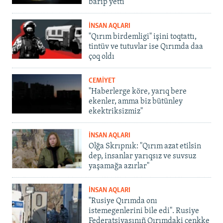
barıp yetti
İNSAN AQLARI
"Qırım birdemligi" işini toqtattı,
tintüv ve tutuvlar ise Qırımda daa
çoq oldı
CEMİYET
"Haberlerge köre, yarıq bere
ekenler, amma biz bütünley
ekektriksizmiz"
İNSAN AQLARI
Olğa Skrıpnık: "Qırım azat etilsin
dep, insanlar yarıqsız ve suvsuz
yaşamağa azırlar"
İNSAN AQLARI
"Rusiye Qırımda onı
istemegenlerini bile edi". Rusiye
Federatsiyasınıñ Qırımdaki cenkke