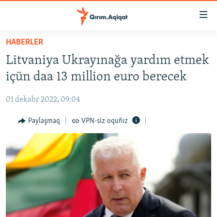
Link
açıqlığı
Esas
HABERLER
mündericege
HABERLER
Litvaniya Ukrayınağa yardım etmek
qaytmaq
SİYASET
Baş
içün daa 13 million euro berecek
İQTİSADİYAT
navigatsiyağa
qaytmaq
01 dekabr 2022, 09:04
CEMİYET
Qıdıruvğa
MEDENİYET
Paylaşmaq
VPN-siz oquñız
qaytmaq
İNSAN AQLARI
VİDEO
SÜRET
BLOGLAR
FİKİR