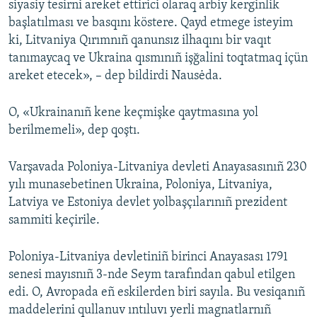
siyasiy tesirni areket ettirici olaraq arbiy kerginlik
başlatılması ve basqını köstere. Qayd etmege isteyim
ki, Litvaniya Qırımnıñ qanunsız ilhaqını bir vaqıt
tanımaycaq ve Ukraina qısmınıñ işğalini toqtatmaq içün
areket etecek», – dep bildirdi Nausėda.
O, «Ukrainanıñ kene keçmişke qaytmasına yol
berilmemeli», dep qoştı.
Varşavada Poloniya-Litvaniya devleti Anayasasınıñ 230
yılı munasebetinen Ukraina, Poloniya, Litvaniya,
Latviya ve Estoniya devlet yolbaşçılarınıñ prezident
sammiti keçirile.
Poloniya-Litvaniya devletiniñ birinci Anayasası 1791
senesi mayısnıñ 3-nde Seym tarafından qabul etilgen
edi. O, Avropada eñ eskilerden biri sayıla. Bu vesiqanıñ
maddelerini qullanuv ıntıluvı yerli magnatlarnıñ