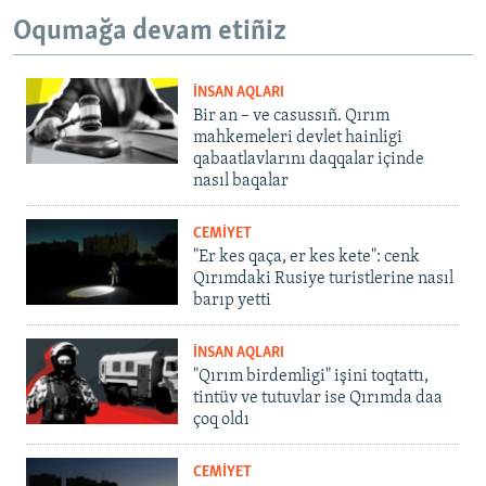
Oqumağa devam etiñiz
İNSAN AQLARI
Bir an – ve casussıñ. Qırım
mahkemeleri devlet hainligi
qabaatlavlarını daqqalar içinde
nasıl baqalar
CEMİYET
"Er kes qaça, er kes kete": cenk
Qırımdaki Rusiye turistlerine nasıl
barıp yetti
İNSAN AQLARI
"Qırım birdemligi" işini toqtattı,
tintüv ve tutuvlar ise Qırımda daa
çoq oldı
CEMİYET