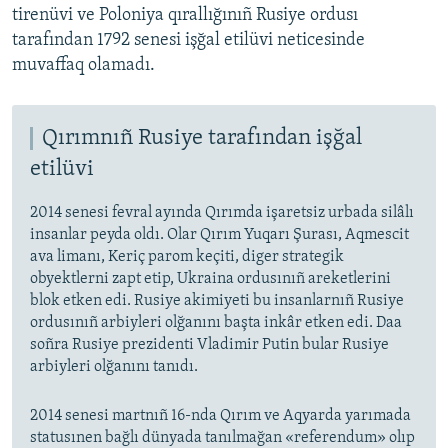
tirenüvi ve Poloniya qırallığınıñ Rusiye ordusı
tarafından 1792 senesi işğal etilüvi neticesinde
muvaffaq olamadı.
Qırımnıñ Rusiye tarafından işğal
etilüvi
2014 senesi fevral ayında Qırımda işaretsiz urbada silâlı
insanlar peyda oldı. Olar Qırım Yuqarı Şurası, Aqmescit
ava limanı, Keriç parom keçiti, diger strategik
obyektlerni zapt etip, Ukraina ordusınıñ areketlerini
blok etken edi. Rusiye akimiyeti bu insanlarnıñ Rusiye
ordusınıñ arbiyleri olğanını başta inkâr etken edi. Daa
soñra Rusiye prezidenti Vladimir Putin bular Rusiye
arbiyleri olğanını tanıdı.
2014 senesi martnıñ 16-nda Qırım ve Aqyarda yarımada
statusınen bağlı dünyada tanılmağan «referendum» olıp