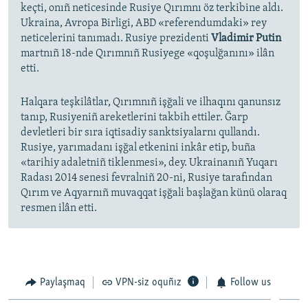
keçti, onıñ neticesinde Rusiye Qırımnı öz terkibine aldı.
Ukraina, Avropa Birligi, ABD «referendumdaki» rey
neticelerini tanımadı. Rusiye prezidenti
Vladimir Putin
martnıñ 18-nde Qırımnıñ Rusiyege «qoşulğanını» ilân
etti.
Halqara teşkilâtlar, Qırımnıñ işğali ve ilhaqını qanunsız
tanıp, Rusiyeniñ areketlerini takbih ettiler. Ğarp
devletleri bir sıra iqtisadiy sanktsiyalarnı qullandı.
Rusiye, yarımadanı işğal etkenini inkâr etip, buña
«tarihiy adaletniñ tiklenmesi», dey. Ukrainanıñ Yuqarı
Radası 2014 senesi fevralniñ 20-ni, Rusiye tarafından
Qırım ve Aqyarnıñ muvaqqat işğali başlağan künü olaraq
resmen ilân etti.
Paylaşmaq
VPN-siz oquñız
Follow us