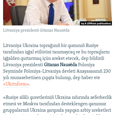
Русский
Українською
Litvaniya prezidenti Gitanas Nausėda
QOŞULIÑIZ!
Litvaniya Ukraina toprağınıñ bir qısmınıñ Rusiye
tarafından işğal etilüvini tanımaycaq ve bu topraqlarnı
RFE/RS bütün saytları
işğalden qurtarmaq içün areket etecek, dep bildirdi
Litvaniya prezidenti
Gitanas Nausėda
Poloniya
Seyminde Poloniya-Litvaniya devleti Anayasasınıñ 230
yılı munasebetinen çıqışta bulunıp, dep haber ete
«Ukrinform»
.
«Rusiye silâlı quvetleriniñ Ukraina sıñırında seferberlik
etmesi ve Moskva tarafından desteklengen qanunsız
gruppalarnıñ Ukraina şarqında yapqan arbiy areketleri