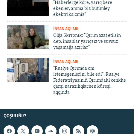
"Haberlerge köre, yarıq bere
ekenler, amma biz bütünley
ekektriksizmiz"
İNSAN AQLARI
Olğa Skrıpnık: "Qırım azat etilsin
dep, insanlar yarıqsız ve suvsuz
yaşamağa azırlar"
İNSAN AQLARI
"Rusiye Qırımda onı
istemegenlerini bile edi". Rusiye
Federatsiyasınıñ Qırımdaki cenkke
qarşı narazılıqlarnen küreşi
aqqında
QOŞULIÑIZ!