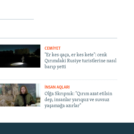
CEMİYET
"Er kes qaça, er kes kete": cenk
Qırımdaki Rusiye turistlerine nasıl
barıp yetti
İNSAN AQLARI
Olğa Skrıpnık: "Qırım azat etilsin
dep, insanlar yarıqsız ve suvsuz
yaşamağa azırlar"