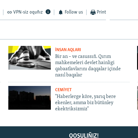
VPN-siz oquñız
Follow us
Print
İNSAN AQLARI
Bir an – ve casussıñ. Qırım
mahkemeleri devlet hainligi
qabaatlavlarını daqqalar içinde
nasıl baqalar
CEMİYET
"Haberlerge köre, yarıq bere
ekenler, amma biz bütünley
ekektriksizmiz"
QOŞULIÑIZ!