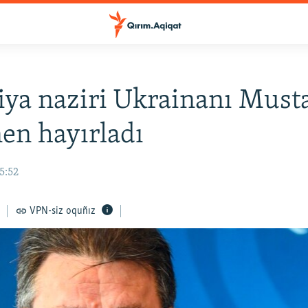
iya naziri Ukrainanı Musta
en hayırladı
15:52
VPN-siz oquñız