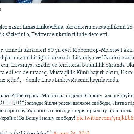
s
şler naziri
Linas Linkevičius
, ukrainlerni mustaqillikniñ 28 
ik sözlerini o, Twitterde ukrain tilinde derc etti.
ar, ürmetli ukrainler! 80 yıl evel Ribbentrop-Molotov Paktı
lqlarımıznıñ birligini bozmadı. Litvaniya ve Ukraina azatl
edi, Litvaniya, azatlıq ve territorial bütünlilik oğrunda U
uta edi em de tutacaq. Mustaqillik Künü hayırlı olsun, Ukrai
ız içün!", - denile Linas Linkevičiusniñ hayırlavında.
 пакт Ріббентропа-Молотова поділив Європу, але не зруйн
.🇱🇹 і🇺🇦 завжди йшли разом шляхом свободи, Литва пі
 боротьбу України за свободу і територіальну цілісність.
Україно! За Вашу і нашу свободу!
pic.twitter.com/ymJkL
vicius (@LinkeviciusL)
August 24, 2019