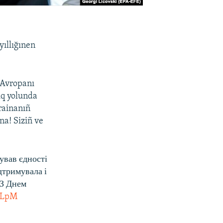
yıllığınen
 Avropanı
ıq yolunda
krainanıñ
na! Siziñ ve
ував єдності
дтримувала і
 З Днем
bSLpM