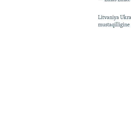
Litvaniya Ukrai
mustaqilligine