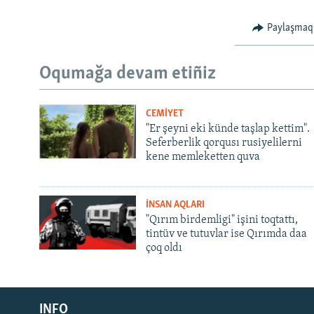
Paylaşmaq
Oqumağa devam etiñiz
CEMİYET
"Er şeyni eki künde taşlap kettim".
Seferberlik qorqusı rusiyelilerni
kene memleketten quva
İNSAN AQLARI
"Qırım birdemligi" işini toqtattı,
tintüv ve tutuvlar ise Qırımda daa
çoq oldı
Русский
INFO
Українською