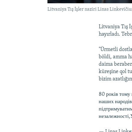
Litvaniya Tış İşler naziri Linas Linkevičiu
Litvaniya Tış İ
hayırladı. Tebr
"Ürmetli dostl
böldi, amma ha
daima beraber 
küreşine qol t
bizim azatlığım
80 років тому
наших народів
підтримуватиме
незалежності,
— Linas Linke