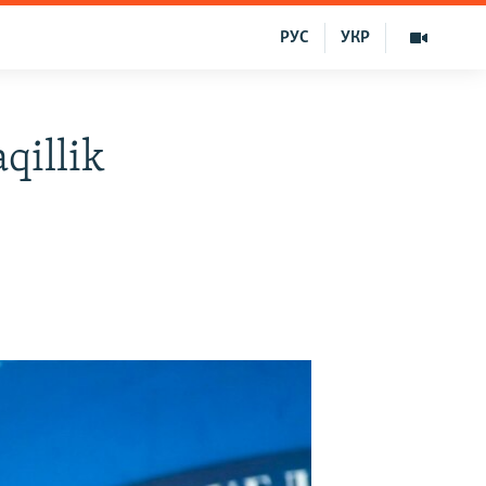
РУС
УКР
qillik