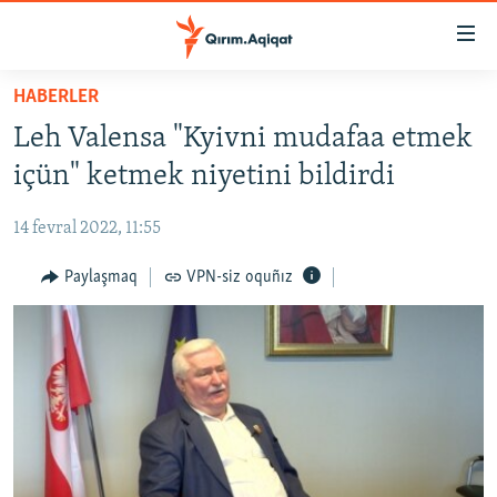
Link
açıqlığı
Esas
HABERLER
mündericege
HABERLER
Leh Valensa "Kyivni mudafaa etmek
qaytmaq
SİYASET
Baş
içün" ketmek niyetini bildirdi
İQTİSADİYAT
navigatsiyağa
qaytmaq
14 fevral 2022, 11:55
CEMİYET
Qıdıruvğa
MEDENİYET
Paylaşmaq
VPN-siz oquñız
qaytmaq
İNSAN AQLARI
VİDEO
SÜRET
BLOGLAR
FİKİR