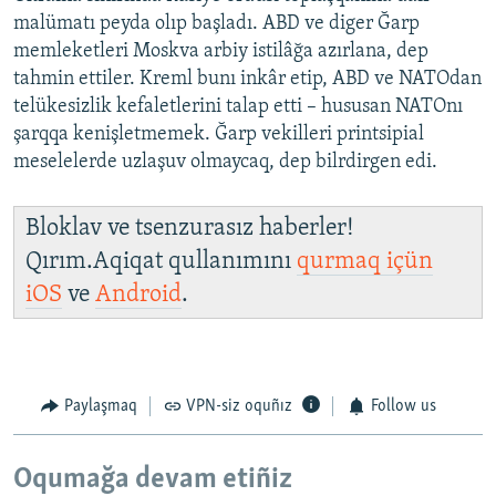
malümatı peyda olıp başladı. ABD ve diger Ğarp
memleketleri Moskva arbiy istilâğa azırlana, dep
tahmin ettiler. Kreml bunı inkâr etip, ABD ve NATOdan
telükesizlik kefaletlerini talap etti – hususan NATOnı
şarqqa kenişletmemek. Ğarp vekilleri printsipial
meselelerde uzlaşuv olmaycaq, dep bilrdirgen edi.
Bloklav ve tsenzurasız haberler!
Qırım.Aqiqat qullanımını
qurmaq içün
iOS
ve
Android
.
Paylaşmaq
VPN-siz oquñız
Follow us
Oqumağa devam etiñiz