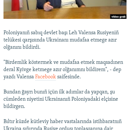
Русский
Українською
Poloniyanıñ sabıq devlet başı Leh Valensa Rusiyeniñ
QOŞULIÑIZ!
telükesi qarşısında Ukrainanı mudafaa etmege azır
olğanını bildirdi.
"Birdemlik köstermek ve mudafaa etmek maqsadınen
RFE/RS bütün saytları
deral Kyivge ketmege azır olğanımnı bildirem", - dep
yazdı Valensa
Facebook
saifesinde.
Bundan ğayrı bunıñ içün ilk adımlar da yapqan, şu
cümleden niyetini Ukrainanıñ Poloniyadaki elçisine
bildirgen.
Bıltır küzde kütleviy haber vastalarında istihbaratnıñ
Ukraina sıñırında Rusiye ordusı toplaşqanına dair