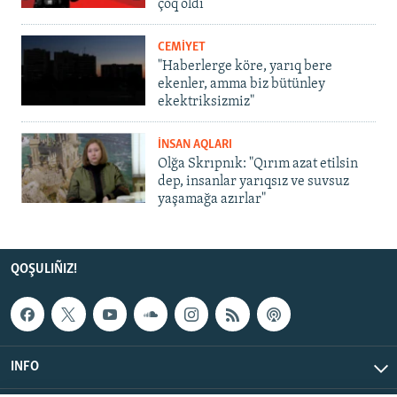
çoq oldı
CEMİYET
"Haberlerge köre, yarıq bere
ekenler, amma biz bütünley
ekektriksizmiz"
İNSAN AQLARI
Olğa Skrıpnık: "Qırım azat etilsin
dep, insanlar yarıqsız ve suvsuz
yaşamağa azırlar"
QOŞULIÑIZ!
INFO