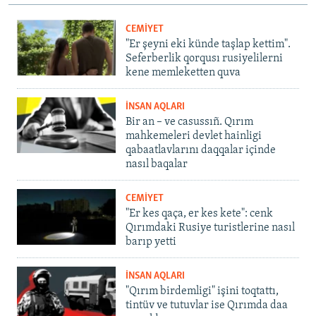
CEMİYET
"Er şeyni eki künde taşlap kettim".
Seferberlik qorqusı rusiyelilerni
kene memleketten quva
İNSAN AQLARI
Bir an – ve casussıñ. Qırım
mahkemeleri devlet hainligi
qabaatlavlarını daqqalar içinde
nasıl baqalar
CEMİYET
"Er kes qaça, er kes kete": cenk
Qırımdaki Rusiye turistlerine nasıl
barıp yetti
İNSAN AQLARI
"Qırım birdemligi" işini toqtattı,
tintüv ve tutuvlar ise Qırımda daa