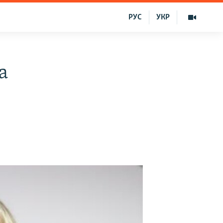
РУС
УКР
a