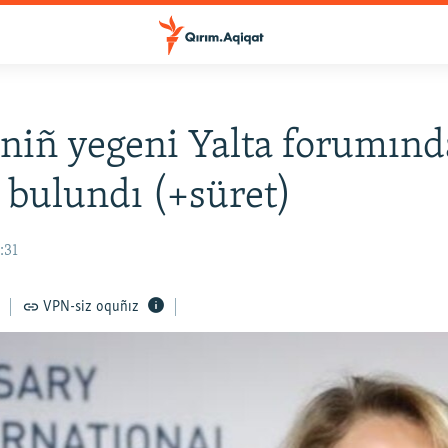
niñ yegeni Yalta forumınd
a bulundı (+süret)
:31
VPN-siz oquñız