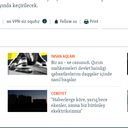
yında keçirilecek.
VPN-siz oquñız
Follow us
Print
İNSAN AQLARI
Bir an – ve casussıñ. Qırım
mahkemeleri devlet hainligi
qabaatlavlarını daqqalar içinde
nasıl baqalar
CEMİYET
"Haberlerge köre, yarıq bere
ekenler, amma biz bütünley
ekektriksizmiz"