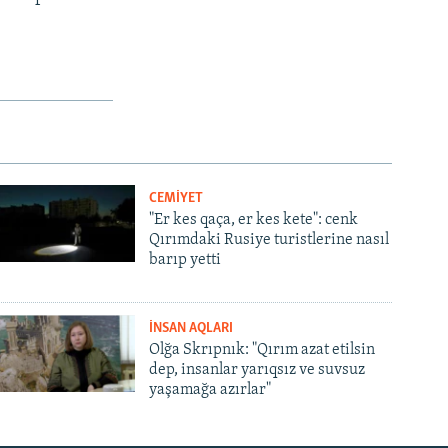
CEMİYET
"Er kes qaça, er kes kete": cenk
Qırımdaki Rusiye turistlerine nasıl
barıp yetti
İNSAN AQLARI
Olğa Skrıpnık: "Qırım azat etilsin
dep, insanlar yarıqsız ve suvsuz
yaşamağa azırlar"