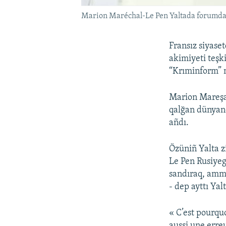
Marion Maréchal-Le Pen Yaltada forumda, 
Fransız siyase
akimiyeti teşki
“Krıminform” 
Marion Mareşal
qalğan dünyane
añdı.
Özüniñ Yalta z
Le Pen Rusiyege
sandıraq, amma
- dep ayttı Ya
« C’est pourquo
aussi une erre