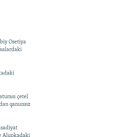
biy Osetiya
saalardaki
tadaki
turası çetel
ndan qanunsız
isadiyat
ve Alupkadaki