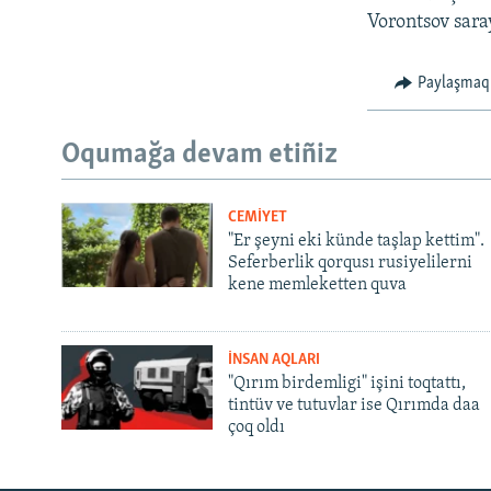
Vorontsov sara
Paylaşmaq
Oqumağa devam etiñiz
CEMİYET
"Er şeyni eki künde taşlap kettim".
Seferberlik qorqusı rusiyelilerni
kene memleketten quva
İNSAN AQLARI
"Qırım birdemligi" işini toqtattı,
tintüv ve tutuvlar ise Qırımda daa
çoq oldı
Русский