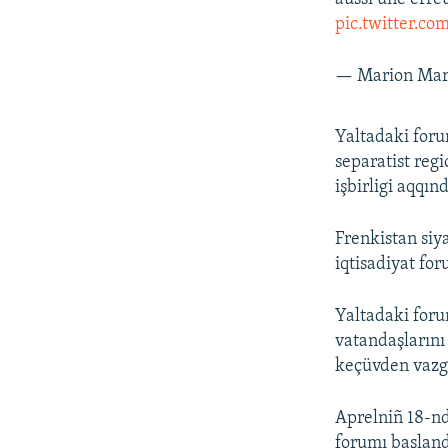
pic.twitter.co
— Marion Mar
Yaltadaki for
separatist reg
işbirligi aqqı
Frenkistan siy
iqtisadiyat fo
Yaltadaki for
vatandaşlarını
keçüvden vazg
Aprelniñ 18-nd
forumı başland