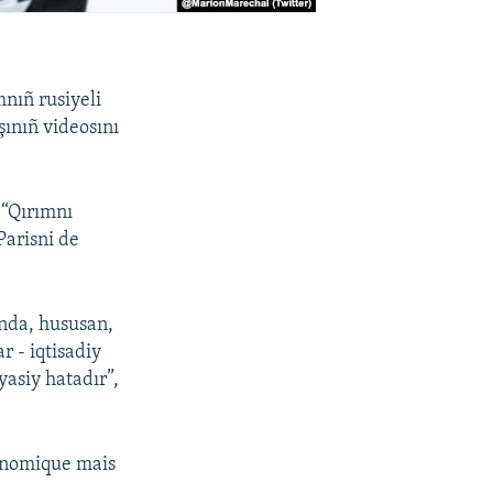
mnıñ rusiyeli
şınıñ videosını
 “Qırımnı
Parisni de
Anda, hususan,
r - iqtisadiy
yasiy hatadır”,
onomique mais