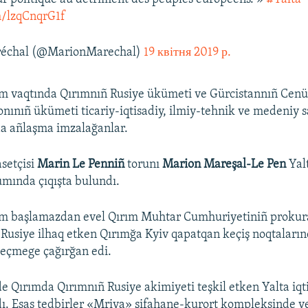
m/lzqCnqrG1f
échal (@MarionMarechal)
19 квітня 2019 р.
um vaqtında Qırımnıñ Rusiye ükümeti ve Gürcistannıñ Cenü
ionınıñ ükümeti ticariy-iqtisadiy, ilmiy-tehnik ve medeniy 
nda añlaşma imzalağanlar.
asetçisi
Marin Le Penniñ
torunı
Marion Mareşal-Le Pen
Yal
rumında çıqışta bulundı.
um başlamazdan evel Qırım Muhtar Cumhuriyetiniñ prokura
 Rusiye ilhaq etken Qırımğa Kyiv qapatqan keçiş noqtaları
eçmege çağırğan edi.
e Qırımda Qırımnıñ Rusiye akimiyeti teşkil etken Yalta iqt
ı. Esas tedbirler «Mriya» şifahane-kurort kompleksinde 