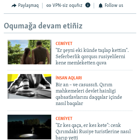
Paylaşmaq
VPN-siz oquñız
Follow us
Oqumağa devam etiñiz
CEMİYET
"Er şeyni eki künde taşlap kettim".
Seferberlik qorqusı rusiyelilerni
kene memleketten quva
İNSAN AQLARI
Bir an – ve casussıñ. Qırım
mahkemeleri devlet hainligi
qabaatlavlarını daqqalar içinde
nasıl baqalar
CEMİYET
"Er kes qaça, er kes kete": cenk
Qırımdaki Rusiye turistlerine nasıl
barıp yetti