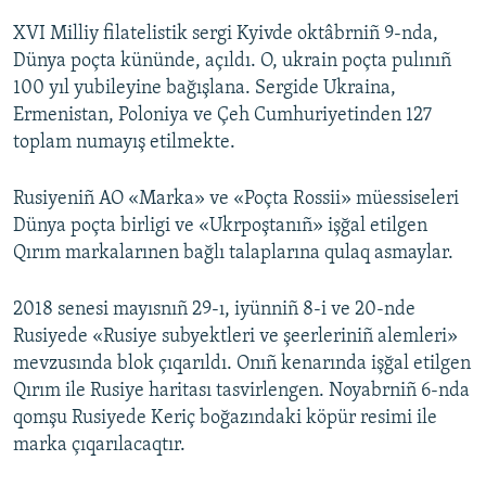
XVI Milliy filatelistik sergi Kyivde oktâbrniñ 9-nda,
Dünya poçta kününde, açıldı. O, ukrain poçta pulınıñ
100 yıl yubileyine bağışlana. Sergide Ukraina,
Ermenistan, Poloniya ve Çeh Cumhuriyetinden 127
toplam numayış etilmekte.
Rusiyeniñ AO «Marka» ve «Poçta Rossii» müessiseleri
Dünya poçta birligi ve «Ukrpoştanıñ» işğal etilgen
Qırım markalarınen bağlı talaplarına qulaq asmaylar.
2018 senesi mayısnıñ 29-ı, iyünniñ 8-i ve 20-nde
Rusiyede «Rusiye subyektleri ve şeerleriniñ alemleri»
mevzusında blok çıqarıldı. Onıñ kenarında işğal etilgen
Qırım ile Rusiye haritası tasvirlengen. Noyabrniñ 6-nda
qomşu Rusiyede Keriç boğazındaki köpür resimi ile
marka çıqarılacaqtır.