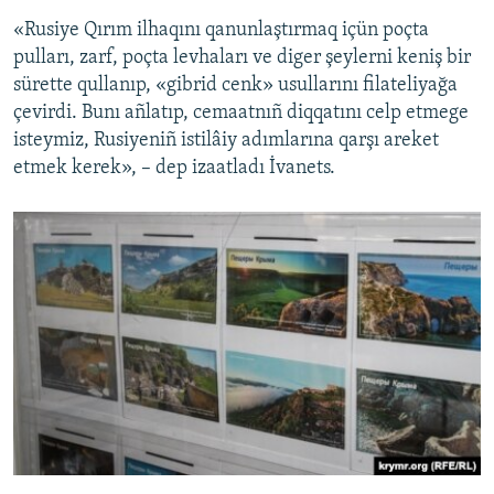
«Rusiye Qırım ilhaqını qanunlaştırmaq içün poçta
pulları, zarf, poçta levhaları ve diger şeylerni keniş bir
sürette qullanıp, «gibrid cenk» usullarını filateliyağa
çevirdi. Bunı añlatıp, cemaatnıñ diqqatını celp etmege
isteymiz, Rusiyeniñ istilâiy adımlarına qarşı areket
etmek kerek», – dep izaatladı İvanets.