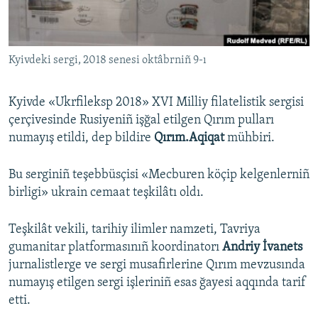
Русский
Українською
Kyivdeki sergi, 2018 senesi oktâbrniñ 9-ı
QOŞULIÑIZ!
Kyivde «Ukrfileksp 2018» XVI Milliy filatelistik sergisi
çerçivesinde Rusiyeniñ işğal etilgen Qırım pulları
numayış etildi, dep bildire
Qırım.Aqiqat
mühbiri.
RFE/RS bütün saytları
Bu serginiñ teşebbüsçisi «Mecburen köçip kelgenlerniñ
birligi» ukrain cemaat teşkilâtı oldı.
Teşkilât vekili, tarihiy ilimler namzeti, Tavriya
gumanitar platformasınıñ koordinatorı
Andriy İvanets
jurnalistlerge ve sergi musafirlerine Qırım mevzusında
numayış etilgen sergi işleriniñ esas ğayesi aqqında tarif
etti.