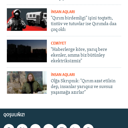
İNSAN AQLARI
"Qırım birdemligi" işini toqtattı,
tintüv ve tutuvlar ise Qırımda daa
çoq oldı
CEMİYET
"Haberlerge köre, yarıq bere
ekenler, amma biz bütünley
ekektriksizmiz"
İNSAN AQLARI
Olğa Skrıpnık: "Qırım azat etilsin
dep, insanlar yarıqsız ve suvsuz
yaşamağa azırlar"
QOŞULIÑIZ!