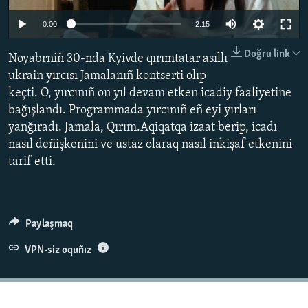
Русский
0:00
2:15
Українською
Doğru link
Noyabrniñ 30-nda Kyivde qırımtatar asıllı
ukrain yırcısı Jamalanıñ kontserti olıp
QOŞULIÑIZ!
keçti. O, yırcınıñ on yıl devam etken icadiy faaliyetine
bağışlandı. Programmada yırcınıñ eñ eyi yırları
yanğıradı. Jamala, Qırım.Aqiqatqa izaat berip, icadı
nasıl deñişkenini ve ustaz olaraq nasıl inkişaf etkenini
RFE/RS bütün saytları
tarif etti.
Paylaşmaq
VPN-siz oquñız