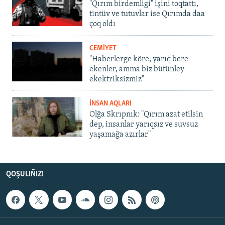
"Qırım birdemligi" işini toqtattı,
tintüv ve tutuvlar ise Qırımda daa
çoq oldı
CEMİYET
"Haberlerge köre, yarıq bere
ekenler, amma biz bütünley
ekektriksizmiz"
İNSAN AQLARI
Olğa Skrıpnık: "Qırım azat etilsin
dep, insanlar yarıqsız ve suvsuz
yaşamağa azırlar"
QOŞULIÑIZ!