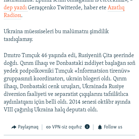
hatıramızda. Epimiz seniñ olmağanını is etecekmiz», –
dep yazdı
Geraşçenko Twitterde, haber ete
Azatlıq
Radiosı
.
Ukraina müessiseleri bu malümatnı şimdilik
tasdıqlamay.
Dmıtro Tımçuk 46 yaşında edi, Rusiyeniñ Çita şeerinde
doğdı. Qırım ilhaqı ve Donbastaki zıddiyet başlağan soñ
yedek podpolkovniki Tımçuk «İnformatsion tirenüv»
gruppasınıñ koordinatorı, ukrain blogeri oldı. Qırım
ilhaqı, Donbastaki cenk uruşları, Ukrainada Rusiye
diversion faaliyeti ve separatist çıqışlarını tafsilâtlıca
aydınlatqanı içün belli oldı. 2014 senesi oktâbr ayında
VIII çağırılış Ukraina halq deputatı oldı.
Paylaşmaq
VPN-siz oquñız
Follow us