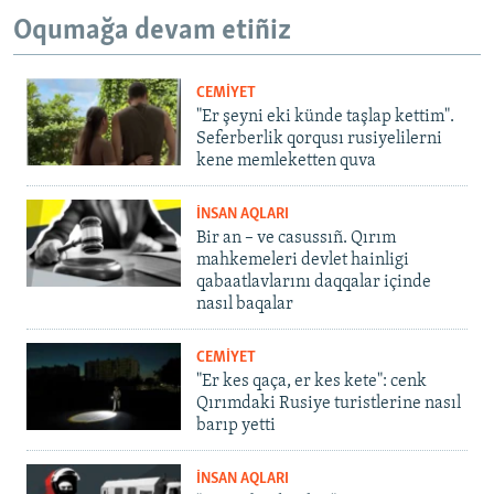
Oqumağa devam etiñiz
CEMİYET
"Er şeyni eki künde taşlap kettim".
Seferberlik qorqusı rusiyelilerni
kene memleketten quva
İNSAN AQLARI
Bir an – ve casussıñ. Qırım
mahkemeleri devlet hainligi
qabaatlavlarını daqqalar içinde
nasıl baqalar
CEMİYET
"Er kes qaça, er kes kete": cenk
Qırımdaki Rusiye turistlerine nasıl
barıp yetti
İNSAN AQLARI