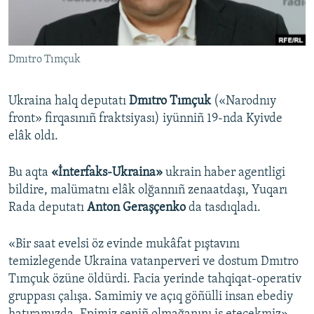
Русский
Українською
Dmıtro Tımçuk
QOŞULIÑIZ!
Ukraina halq deputatı
Dmıtro Tımçuk
(«Narodnıy
front» firqasınıñ fraktsiyası) iyünniñ 19-nda Kyivde
elâk oldı.
RFE/RS bütün saytları
Bu aqta
«İnterfaks-Ukraina»
ukrain haber agentligi
bildire, malümatnı elâk olğannıñ zenaatdaşı, Yuqarı
Rada deputatı
Anton Geraşçenko
da tasdıqladı.
«Bir saat evelsi öz evinde mukâfat pıştavını
temizlegende Ukraina vatanperveri ve dostum Dmıtro
Tımçuk özüne öldürdi. Facia yerinde tahqiqat-operativ
gruppası çalışa. Samimiy ve açıq göñülli insan ebediy