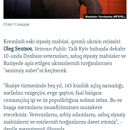
Русский
Українською
Олег Сенцов
QOŞULIÑIZ!
Kremlniñ eski siyasiy mabüsi, qırımlı ukrain rejissöri
Oleg Sentsov,
Veteran Public Talk
​Kyiv hubında dekabr
10-unda Donbass veteranları, sabıq siyasiy mabüsler ve
RFE/RS bütün saytları
Rusiyede apis etilgen ukrainlerniñ tuvğanlarınen
"samimiy subet"ni keçirecek.
"Rusiye türmesinde beş yıl, 145 künlük açlıq narazılığı,
mefadan vazgeçüv, evge qaytuv, faal halqara
cemaatçılıq işi ve öz populârlığına soñsuz istiza. Bu ve
başqa mevzularnı musafirimiznen muzakere
etecekmiz. Veteranlarnı, arbiy adamlarnı, sabıq siyasiy
mabüslerni ve esirlerniñ tuvğanlarını davet etemiz", -
denile merasimnıñ ilânında.