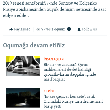
2019 senesi sentâbrniñ 7-nde Sentsov ve Kolçenko
Rusiye apishanesinden büyük deñişim neticesinde azat
etilgen ediler.
Paylaşmaq
VPN-siz oquñız
Follow us
Oqumağa devam etiñiz
İNSAN AQLARI
Bir an – ve casussıñ. Qırım
mahkemeleri devlet hainligi
qabaatlavlarını daqqalar içinde
nasıl baqalar
CEMİYET
"Er kes qaça, er kes kete": cenk
Qırımdaki Rusiye turistlerine nasıl
barıp yetti