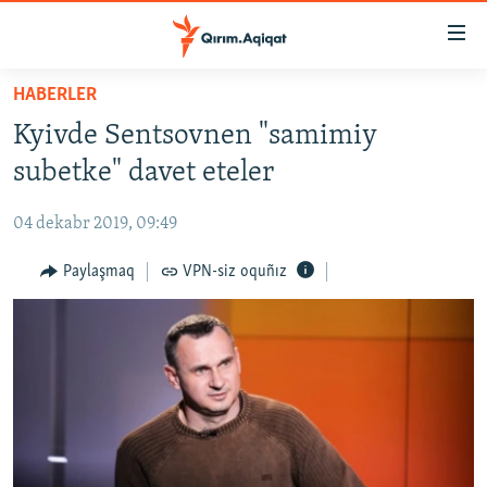
Link
açıqlığı
Esas
HABERLER
mündericege
HABERLER
Kyivde Sentsovnen "samimiy
qaytmaq
SİYASET
Baş
subetke" davet eteler
İQTİSADİYAT
navigatsiyağa
qaytmaq
04 dekabr 2019, 09:49
CEMİYET
Qıdıruvğa
MEDENİYET
Paylaşmaq
VPN-siz oquñız
qaytmaq
İNSAN AQLARI
VİDEO
SÜRET
BLOGLAR
FİKİR