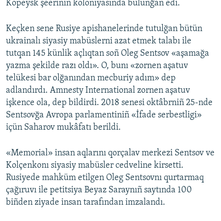
Kopeysk şeeriniñ koloniyasında bulunğan edi.
Keçken sene Rusiye apishanelerinde tutulğan bütün
ukrainalı siyasiy mabüslerni azat etmek talabı ile
tutqan 145 künlik açlıqtan soñ Oleg Sentsov «aşamağa
yazma şekilde razı oldı». O, bunı «zornen aşatuv
telükesi bar olğanından mecburiy adım» dep
adlandırdı. Amnesty International zornen aşatuv
işkence ola, dep bildirdi. 2018 senesi oktâbrniñ 25-nde
Sentsovğa Avropa parlamentiniñ «İfade serbestligi»
içün Saharov mukâfatı berildi.
«Memorial» insan aqlarını qorçalav merkezi Sentsov ve
Kolçenkonı siyasiy mabüsler cedveline kirsetti.
Rusiyede mahküm etilgen Oleg Sentsovnı qurtarmaq
çağıruvı ile petitsiya Beyaz Saraynıñ saytında 100
biñden ziyade insan tarafından imzalandı.