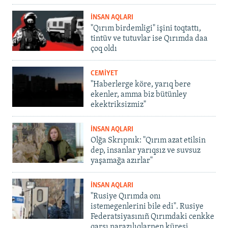
İNSAN AQLARI
"Qırım birdemligi" işini toqtattı,
tintüv ve tutuvlar ise Qırımda daa
çoq oldı
CEMİYET
"Haberlerge köre, yarıq bere
ekenler, amma biz bütünley
ekektriksizmiz"
İNSAN AQLARI
Olğa Skrıpnık: "Qırım azat etilsin
dep, insanlar yarıqsız ve suvsuz
yaşamağa azırlar"
İNSAN AQLARI
"Rusiye Qırımda onı
istemegenlerini bile edi". Rusiye
Federatsiyasınıñ Qırımdaki cenkke
qarşı narazılıqlarnen küreşi