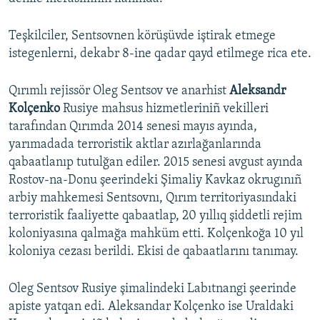
Teşkilciler, Sentsovnen körüşüvde iştirak etmege
istegenlerni, dekabr 8-ine qadar qayd etilmege rica ete.
Qırımlı rejissör Oleg Sentsov ve anarhist
Aleksandr
Kolçenko
Rusiye mahsus hizmetleriniñ vekilleri
tarafından Qırımda 2014 senesi mayıs ayında,
yarımadada terroristik aktlar azırlağanlarında
qabaatlanıp tutulğan ediler. 2015 senesi avgust ayında
Rostov-na-Donu şeerindeki Şimaliy Kavkaz okrugınıñ
arbiy mahkemesi Sentsovnı, Qırım territoriyasındaki
terroristik faaliyette qabaatlap, 20 yıllıq şiddetli rejim
koloniyasına qalmağa mahküm etti. Kolçenkoğa 10 yıl
koloniya cezası berildi. Ekisi de qabaatlarını tanımay.
Oleg Sentsov Rusiye şimalindeki Labıtnangi şeerinde
apiste yatqan edi. Aleksandar Kolçenko ise Uraldaki