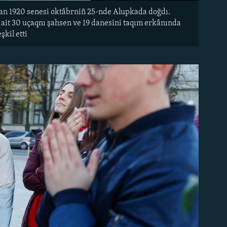
ltan 1920 senesi oktâbrniñ 25-nde Alupkada doğdı.
 ait 30 uçaqnı şahsen ve 19 danesini taqım erkânında
şkil etti