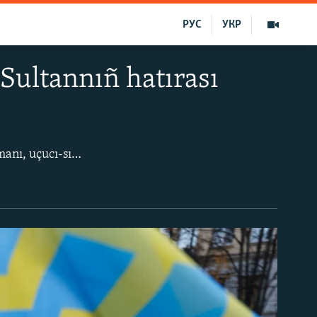
РУС
УКР
Sultannıñ hatırası
Oktâbrniñ 25-nde, Kyivde Veçnaya Slava parkında Şuralar Birliginiñ eki defa qaramanı, uçucı-sınavcı, qırımtatar milliy areketiniñ faal iştirakçisi