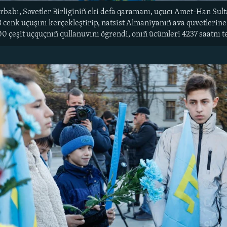
erbabı, Sovetler Birliginiñ eki defa qaramanı, uçucı Amet-Han Su
cenk uçuşını kerçekleştirip, natsist Almaniyanıñ ava quvetlerine
00 çeşit uçquçnıñ qullanuvını ögrendi, onıñ ücümleri 4237 saatnı te