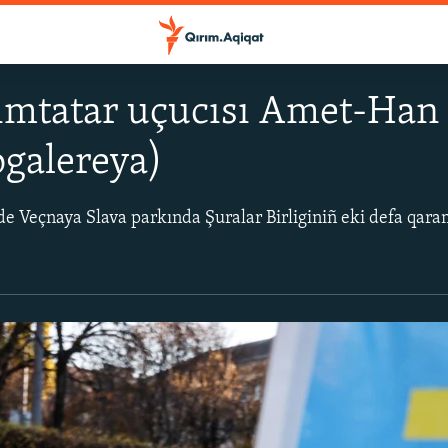
ımtatar uçucısı Amet-Han 
ogalereya)