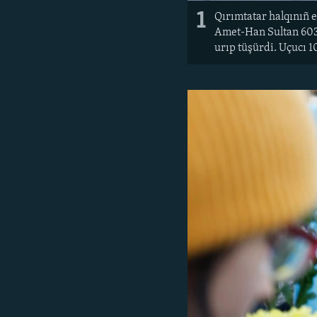
1
Qırımtatar halqınıñ 
Amet-Han Sultan 603 
urıp tüşürdi. Uçucı 1