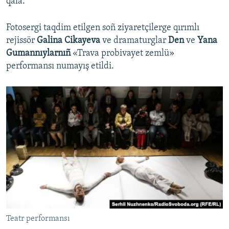
qala.
Fotosergi taqdim etilgen soñ ziyaretçilerge qırımlı
rejissör
Galina Cikayeva
ve dramaturglar
Den
ve
Yana
Gumannıylarnıñ
«Trava probivayet zemlü»
performansı numayış etildi.
Teatr performansı