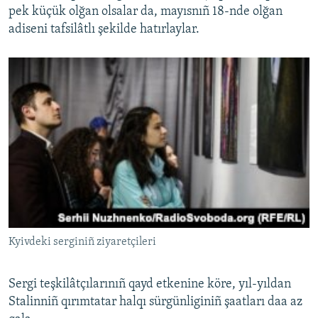
pek küçük olğan olsalar da, mayısnıñ 18-nde olğan
adiseni tafsilâtlı şekilde hatırlaylar.
Kyivdeki serginiñ ziyaretçileri
Sergi teşkilâtçılarınıñ qayd etkenine köre, yıl-yıldan
Stalinniñ qırımtatar halqı sürgünliginiñ şaatları daa az