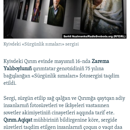
Русский
Українською
QOŞULIÑIZ!
Kyivdeki «Sürgünlik sımaları» sergisi
Kyivdeki Qırım evinde mayısnıñ 16-nda
Zarema
RFE/RS bütün saytları
Yalıboylunıñ
qırımtatar genotsidiniñ 75 yılına
bağışlanğan «Sürgünlik sımaları» fotosergisi taqdim
etildi.
Sergi, sürgün etilip sağ qalğan ve Qırımğa qaytqan adiy
insanlarnıñ fotosüretleri ve ikâyeleri vastasınen
sovetler akimiyetiniñ cinayetleri aqqında tarif ete.
Qırım.Aqiqat
mühbiriniñ bildirgenine köre, sergide
süretleri taqdim etilgen insanlarnıñ çoqusı o vaqıt daa