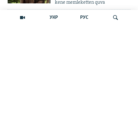
kene memleketten quva
İNSAN AQLARI
УКР
РУС
Bir an – ve casussıñ. Qırım
mahkemeleri devlet hainligi
qabaatlavlarını daqqalar içinde
nasıl baqalar
Qıdırmaq
CEMİYET
"Er kes qaça, er kes kete": cenk
Qırımdaki Rusiye turistlerine nasıl
barıp yetti
İNSAN AQLARI
"Qırım birdemligi" işini toqtattı,
tintüv ve tutuvlar ise Qırımda daa
çoq oldı
CEMİYET
"Haberlerge köre, yarıq bere
ekenler, amma biz bütünley