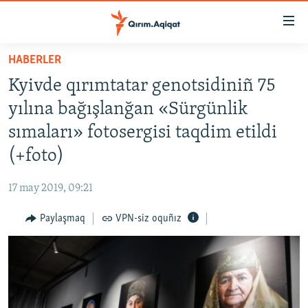
Link
açıqlığı
Esas
HABERLER
mündericege
HABERLER
Kyivde qırımtatar genotsidiniñ 75
qaytmaq
SİYASET
Baş
yılına bağışlanğan «Sürgünlik
İQTİSADİYAT
navigatsiyağa
sımaları» fotosergisi taqdim etildi
qaytmaq
CEMİYET
(+foto)
Qıdıruvğa
MEDENİYET
qaytmaq
17 may 2019, 09:21
İNSAN AQLARI
Paylaşmaq
VPN-siz oquñız
VİDEO
SÜRET
BLOGLAR
FİKİR