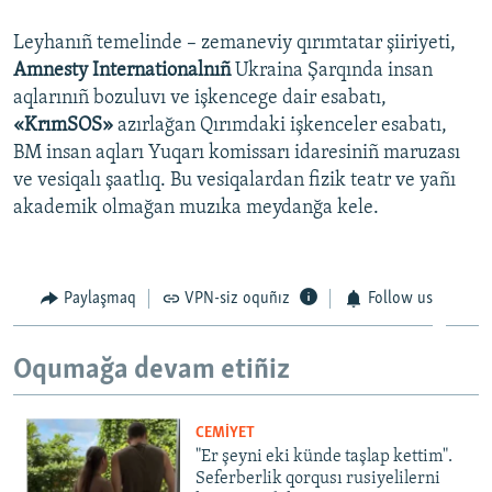
Leyhanıñ temelinde – zemaneviy qırımtatar şiiriyeti,
Amnesty Internationalnıñ
Ukraina Şarqında insan
aqlarınıñ bozuluvı ve işkencege dair esabatı,
«KrımSOS»
azırlağan Qırımdaki işkenceler esabatı,
BM insan aqları Yuqarı komissarı idaresiniñ maruzası
ve vesiqalı şaatlıq. Bu vesiqalardan fizik teatr ve yañı
akademik olmağan muzıka meydanğa kele.
Paylaşmaq
VPN-siz oquñız
Follow us
Oqumağa devam etiñiz
CEMİYET
"Er şeyni eki künde taşlap kettim".
Seferberlik qorqusı rusiyelilerni