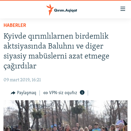
Link
açıqlığı
Esas
HABERLER
mündericege
HABERLER
Kyivde qırımlılarnen birdemlik
qaytmaq
SİYASET
Baş
aktsiyasında Baluhnı ve diger
İQTİSADİYAT
navigatsiyağa
siyasiy mabüslerni azat etmege
qaytmaq
CEMİYET
çağırdılar
Qıdıruvğa
MEDENİYET
qaytmaq
09 mart 2019, 16:21
İNSAN AQLARI
Paylaşmaq
VPN-siz oquñız
VİDEO
SÜRET
BLOGLAR
FİKİR