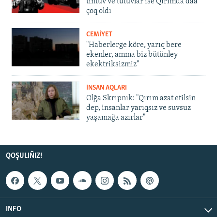
tintüv ve tutuvlar ise Qırımda daa
çoq oldı
CEMİYET
"Haberlerge köre, yarıq bere
ekenler, amma biz bütünley
ekektriksizmiz"
İNSAN AQLARI
Olğa Skrıpnık: "Qırım azat etilsin
dep, insanlar yarıqsız ve suvsuz
yaşamağa azırlar"
QOŞULIÑIZ!
INFO