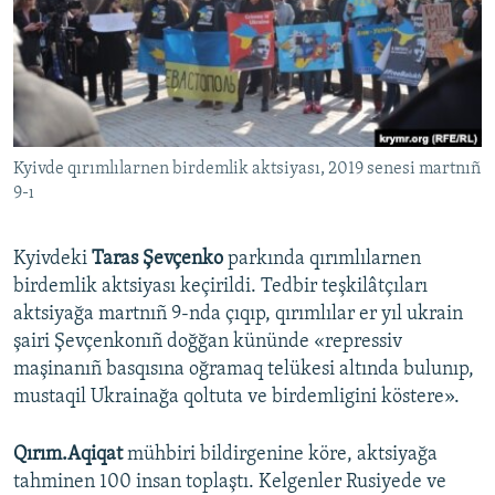
Русский
Українською
QOŞULIÑIZ!
Kyivde qırımlılarnen birdemlik aktsiyası, 2019 senesi martnıñ
9-ı
RFE/RS bütün saytları
Kyivdeki
Taras Şevçenko
parkında qırımlılarnen
birdemlik aktsiyası keçirildi. Tedbir teşkilâtçıları
aktsiyağa martnıñ 9-nda çıqıp, qırımlılar er yıl ukrain
şairi Şevçenkonıñ doğğan kününde «repressiv
maşinanıñ basqısına oğramaq telükesi altında bulunıp,
mustaqil Ukrainağa qoltuta ve birdemligini köstere».
Qırım.Aqiqat
mühbiri bildirgenine köre, aktsiyağa
tahminen 100 insan toplaştı. Kelgenler Rusiyede ve