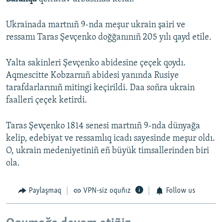
Ukrainada martnıñ 9-nda meşur ukrain şairi ve
ressamı Taras Şevçenko doğğanınıñ 205 yılı qayd etile.
Yalta sakinleri Şevçenko abidesine çeçek qoydı.
Aqmescitte Kobzarnıñ abidesi yanında Rusiye
tarafdarlarınıñ mitingi keçirildi. Daa soñra ukrain
faalleri çeçek ketirdi.
Taras Şevçenko 1814 senesi martnıñ 9-nda dünyağa
kelip, edebiyat ve ressamlıq icadı sayesinde meşur oldı.
O, ukrain medeniyetiniñ eñ büyük timsallerinden biri
ola.
Paylaşmaq
VPN-siz oquñız
Follow us