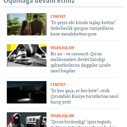
Oqumağa devam etiñiz
CEMİYET
"Er şeyni eki künde taşlap kettim".
Seferberlik qorqusı rusiyelilerni
kene memleketten quva
İNSAN AQLARI
Bir an – ve casussıñ. Qırım
mahkemeleri devlet hainligi
qabaatlavlarını daqqalar içinde
nasıl baqalar
CEMİYET
"Er kes qaça, er kes kete": cenk
Qırımdaki Rusiye turistlerine nasıl
barıp yetti
İNSAN AQLARI
"Qırım birdemligi" işini toqtattı,