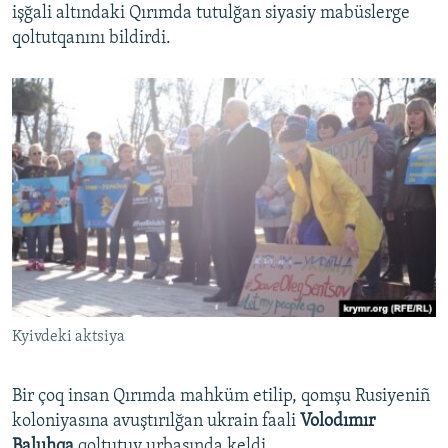
işğali altındaki Qırımda tutulğan siyasiy mabüslerge
qoltutqanını bildirdi.
Kyivdeki aktsiya
Bir çoq insan Qırımda mahküm etilip, qomşu Rusiyeniñ
koloniyasına avuştırılğan ukrain faali
Volodımır
Baluhqa
qoltutuv urbasında keldi.