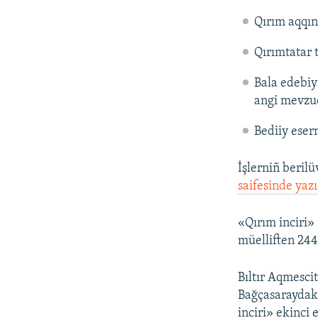
Qırım aqqınd
Qırımtatar t
Bala edebiya
angi mevzuda
Bediiy eser
İşlerniñ berilü
saifesinde yaz
«Qırım inciri» 
müelliften 244 
Bıltır Aqmesci
Bağçasaraydak
inciri» ekinci