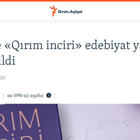
 «Qırım inciri» edebiyat y
ildi
:39
VPN-siz oquñız