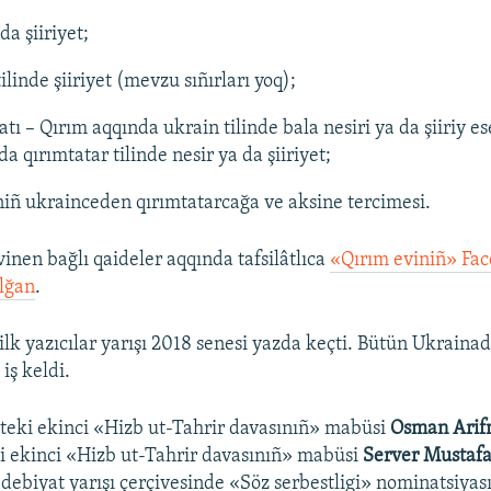
a şiiriyet;
ilinde şiiriyet (mevzu sıñırları yoq);
tı – Qırım aqqında ukrain tilinde bala nesiri ya da şiiriy es
 qırımtatar tilinde nesir ya da şiiriyet;
niñ ukrainceden qırımtatarcağa ve aksine tercimesi.
vinen bağlı qaideler aqqında tafsilâtlıca
«Qırım eviniñ» Fa
ılğan
.
ilk yazıcılar yarışı 2018 senesi yazda keçti. Bütün Ukraina
iş keldi.
tteki ekinci «Hizb ut-Tahrir davasınıñ» mabüsi
Osman Ari
i ekinci «Hizb ut-Tahrir davasınıñ» mabüsi
Server Mustaf
 edebiyat yarışı çerçivesinde «Söz serbestligi» nominatsiya