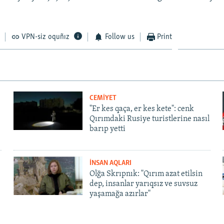
VPN-siz oquñız
Follow us
Print
CEMİYET
"Er kes qaça, er kes kete": cenk
Qırımdaki Rusiye turistlerine nasıl
barıp yetti
İNSAN AQLARI
Olğa Skrıpnık: "Qırım azat etilsin
dep, insanlar yarıqsız ve suvsuz
yaşamağa azırlar"