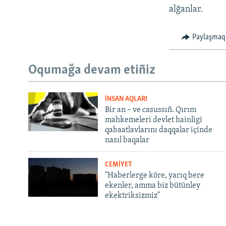
alğanlar.
Paylaşmaq
Oqumağa devam etiñiz
İNSAN AQLARI
Bir an – ve casussıñ. Qırım
mahkemeleri devlet hainligi
qabaatlavlarını daqqalar içinde
nasıl baqalar
CEMİYET
"Haberlerge köre, yarıq bere
ekenler, amma biz bütünley
ekektriksizmiz"