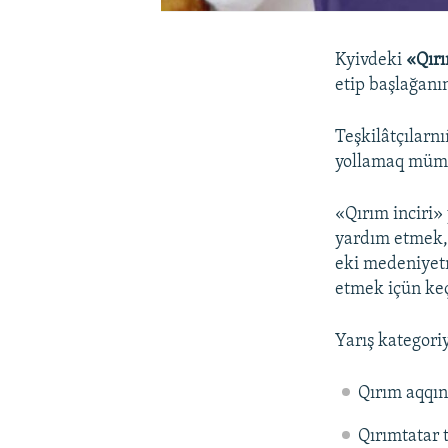
Kyivdeki
«Qırı
etip başlağanını
Teşkilâtçılarn
yollamaq müm
«Qırım inciri» 
yardım etmek,
eki medeniyetn
etmek içün keç
Yarış kategori
Qırım aqqın
Qırımtatar t