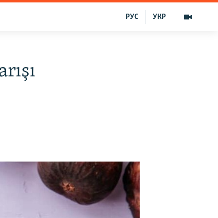
РУС
УКР
arışı