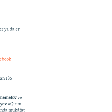
er ya da er
cebook
dan 135
fmemetov
ve
ayev
«Qırım
sında mukâfat