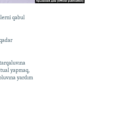
şlerni qabul
 qadar
 tarqaluvına
ktual yapmaq,
 oluvına yardım