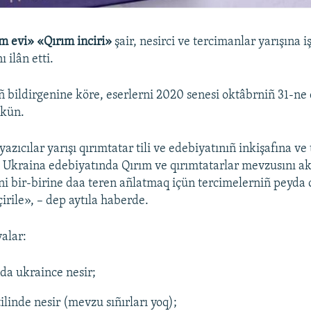
m evi» «Qırım inciri»
şair, nesirci ve tercimanlar yarışına i
 ilân etti.
ıñ bildirgenine köre, eserlerni 2020 senesi oktâbrniñ 31-ne
kün.
yazıcılar yarışı qırımtatar tili ve edebiyatınıñ inkişafına ve
 Ukraina edebiyatında Qırım ve qırımtatarlar mevzusını a
i bir-birine daa teren añlatmaq içün tercimelerniñ peyda
irile», – dep aytıla haberde.
yalar:
da ukraince nesir;
ilinde nesir (mevzu sıñırları yoq);