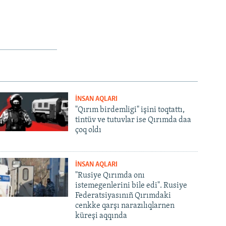
İNSAN AQLARI
"Qırım birdemligi" işini toqtattı,
tintüv ve tutuvlar ise Qırımda daa
çoq oldı
İNSAN AQLARI
"Rusiye Qırımda onı
istemegenlerini bile edi". Rusiye
Federatsiyasınıñ Qırımdaki
cenkke qarşı narazılıqlarnen
küreşi aqqında