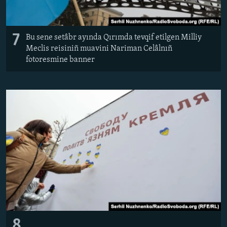
7
Bu sene setâbr ayında Qırımda tevqif etilgen Milliy
Meclis reisiniñ muavini Nariman Celâlnıñ
fotoresmine banner
8