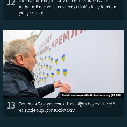
12
Aktsiya iştirakçileri divarnı er birinde siyasiy
mabüsniñ adınen sarı ve mavı tüslü yüreçiklernen
yarıştırdılar
13
Donbasta Rusiye nezaretinde olğan boyeviklerniñ
esirinde olğa İgor Kozlovskiy