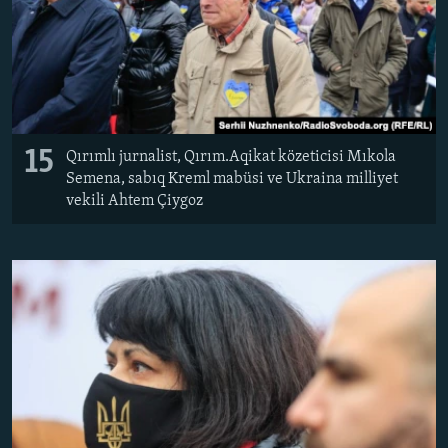
15
Qırımlı jurnalist, Qırım.Aqikat közeticisi Mıkola
Semena, sabıq Kreml mabüsi ve Ukraina milliyet
vekili Ahtem Çiygoz