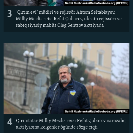
3
"Qırım evi" müdiri ve rejissör Ahtem Seitablayev,
Milliy Meclis reisi Refat Çubarov, ukrain rejissörı ve
sabıq siyasiy mabüs Oleg Sentsov aktsiyada​
4
​Qırımtatar Milliy Meclis reisi Refat Çubarov narazalıq
aktsiyasına kelgenler ögünde sözge çıqtı