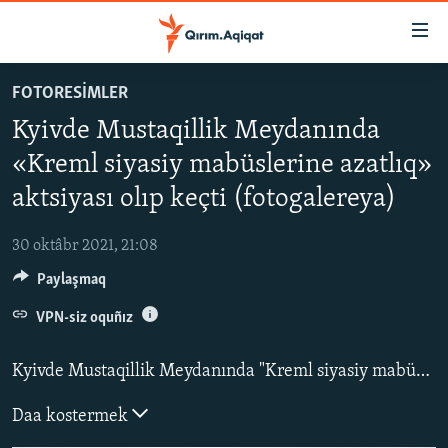
Link
açıqlığı
Esas
FOTORESİMLER
mündericege
HABERLER
Kyivde Mustaqillik Meydanında
qaytmaq
SİYASET
Baş
«Kreml siyasiy mabüslerine azatlıq»
İQTİSADİYAT
navigatsiyağa
aktsiyası olıp keçti (fotogalereya)
qaytmaq
CEMİYET
Qıdıruvğa
30 oktâbr 2021, 21:08
MEDENİYET
qaytmaq
Paylaşmaq
İNSAN AQLARI
VPN-siz oquñız
VİDEO
SÜRET
Kyivde Mustaqillik Meydanında "Kreml siyasiy mabüslerine azatlıq" aktsiyası olıp keçti.
BLOGLAR
Daa kostermek
FİKİR