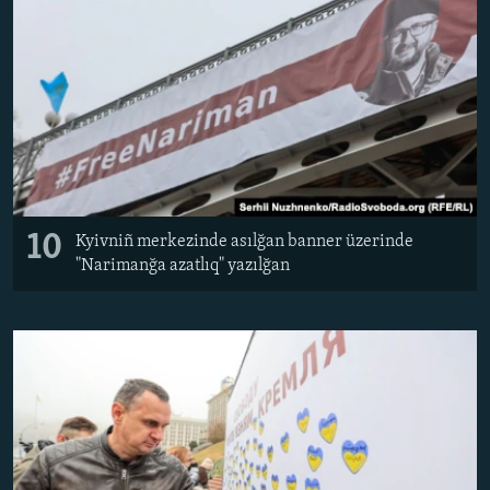
10
Kyivniñ merkezinde asılğan banner üzerinde
"Narimanğa azatlıq" yazılğan