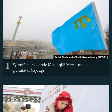
Русский
Українською
QOŞULIÑIZ!
RFE/RS bütün saytları
1
​Kyivniñ merkezinde Mustaqilli Meydanında
qırımtatar bayrağı