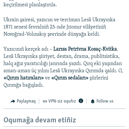
keçirilmesi planlaştırıla.
Ukrain şairesi, yazıcısı ve terciman Lesâ Ukrayınka
1871 senesi fevralniñ 25-nde Jıtomır vilâyetiniñ
Novoğrad-Volınskıy şeerinde dünyağa keldi.
Yazıcınıñ kerçek adı –
Larısa Petrivna Kosaç-Kvitka
.
Lesâ Ukrayınka şiiriyet, destan, drama, publitsistika,
halq ağız yaratıcılığı janrında yazdı. Qırq eki yaşından
aman-aman üç yılını Lesâ Ukrayınka Qırımda qaldı. O,
«Qırım hatıraları»
ve
«Qırım sedaları»
şiirlerini
Qırımğa bağışladı.
Paylaşmaq
VPN-siz oquñız
Follow us
Oqumağa devam etiñiz