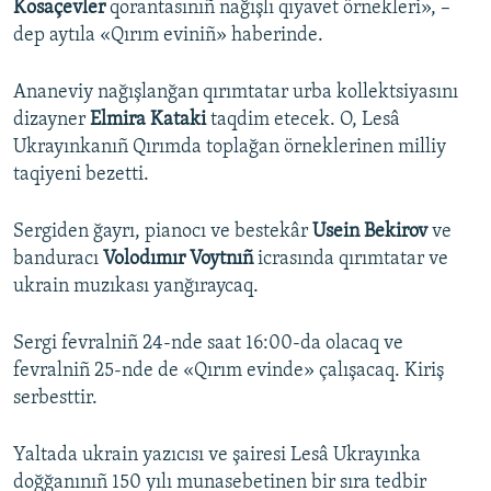
Kosaçevler
qorantasınıñ nağışlı qıyavet örnekleri», –
dep aytıla «Qırım eviniñ» haberinde.
Ananeviy nağışlanğan qırımtatar urba kollektsiyasını
dizayner
Elmira Kataki
taqdim etecek. O, Lesâ
Ukrayınkanıñ Qırımda toplağan örneklerinen milliy
taqiyeni bezetti.
Sergiden ğayrı, pianocı ve bestekâr
Usein Bekirov
ve
banduracı
Volodımır Voytnıñ
icrasında qırımtatar ve
ukrain muzıkası yanğıraycaq.
Sergi fevralniñ 24-nde saat 16:00-da olacaq ve
fevralniñ 25-nde de «Qırım evinde» çalışacaq. Kiriş
serbesttir.
Yaltada ukrain yazıcısı ve şairesi Lesâ Ukrayınka
doğğanınıñ 150 yılı munasebetinen bir sıra tedbir