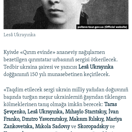
Русский
Українською
Lesâ Ukrayınka
QOŞULIÑIZ!
Kyivde «Qırım evinde» ananeviy nağışlarnen
bezetilgen qırımtatar urbasınıñ sergisi ötkerilecek.
RFE/RS bütün saytları
Tedbir ukraina şairesi ve yazıcısı
Lesâ Ukrayınka
doğğanınıñ 150 yılı munasebetinen keçirilecek.
«Taqdim etilecek sergi ukrain milliy yañıdan doğuvınıñ
başında turğan meşur ukrainlerniñ ğayrıdan tiklengen
kölmeklerinen tanış olmağa imkân berecek:
Taras
Şevçenko, Lesâ Ukrayınka, Mıhaylo Starıtskıy, İvan
Franko, Dmıtro Yavornıtskıy, Maksım Rılskıy, Mariya
Zankovetska, Mıkola Sadovıy
ve
Skoropadskıy
ve