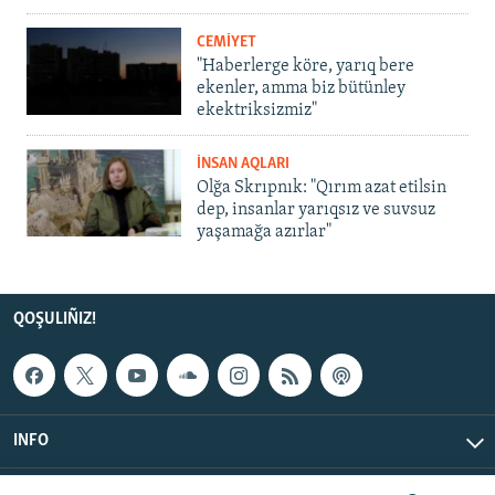
CEMİYET
"Haberlerge köre, yarıq bere
ekenler, amma biz bütünley
ekektriksizmiz"
İNSAN AQLARI
Olğa Skrıpnık: "Qırım azat etilsin
dep, insanlar yarıqsız ve suvsuz
yaşamağa azırlar"
QOŞULIÑIZ!
INFO