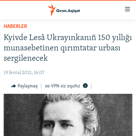
Link
açıqlığı
Esas
HABERLER
mündericege
HABERLER
Kyivde Lesâ Ukrayınkanıñ 150 yıllığı
qaytmaq
SİYASET
Baş
munasebetinen qırımtatar urbası
İQTİSADİYAT
navigatsiyağa
sergilenecek
qaytmaq
CEMİYET
Qıdıruvğa
19 fevral 2021, 16:07
MEDENİYET
qaytmaq
Paylaşmaq
VPN-siz oquñız
İNSAN AQLARI
VİDEO
SÜRET
BLOGLAR
FİKİR