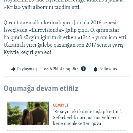
Noyabrniñ 23-nde Kyivniñ Bel etage klubında Jamala
«Krıla» yañı albomını taqdim etti.
Qırımtatar asıllı ukrainalı yırcı Jamala 2016 senesi
İsveçiyada «Eurovisionda» ğalip çıqtı. O, qırımtatar
halqınıñ sürgünligini tarif etken «1944» yırını icra etti.
Ukrainalı yırcı ğalebe qazanğan soñ 2017 senesi yarış
Kyivde keçirilgen edi.
Paylaşmaq
VPN-siz oquñız
Follow us
Oqumağa devam etiñiz
CEMİYET
"Er şeyni eki künde taşlap kettim".
Seferberlik qorqusı rusiyelilerni
kene memleketten quva