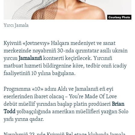
Русский
Українською
Yırcı Jamala
QOŞULIÑIZ!
Kyivniñ «Jovtnevıy» Halqara medeniyet ve sanat
merkezinde noyabrniñ 30-nda qırımtatar asıllı ukrain
yırcısı
Jamalanıñ
kontserti keçirilecek. Yırcınıñ
RFE/RS bütün saytları
matbuat hızmeti bildirgenine köre, tedbir onıñ icadiy
faaliyetiniñ 10 yılına bağışlana.
Programma «10» adını Aldı ve Jamalanıñ eñ eyi
eserlerinden ibaret olacaq – You’re Made Of Love
debüt müellif yırından başlap platin prodüseri
Brian
Todd
yolbaşçılığında amerikan müellifleri yazğan Solo
yañı yırına qadar.