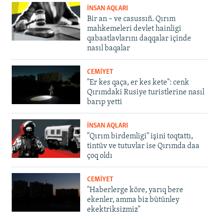
İNSAN AQLARI
Bir an – ve casussıñ. Qırım
mahkemeleri devlet hainligi
qabaatlavlarını daqqalar içinde
nasıl baqalar
CEMİYET
"Er kes qaça, er kes kete": cenk
Qırımdaki Rusiye turistlerine nasıl
barıp yetti
İNSAN AQLARI
"Qırım birdemligi" işini toqtattı,
tintüv ve tutuvlar ise Qırımda daa
çoq oldı
CEMİYET
"Haberlerge köre, yarıq bere
ekenler, amma biz bütünley
ekektriksizmiz"