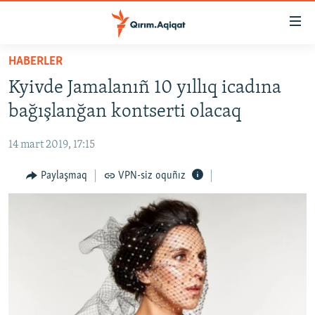
Link
açıqlığı
Esas
HABERLER
mündericege
HABERLER
Kyivde Jamalanıñ 10 yıllıq icadına
qaytmaq
SİYASET
Baş
bağışlanğan kontserti olacaq
İQTİSADİYAT
navigatsiyağa
qaytmaq
14 mart 2019, 17:15
CEMİYET
Qıdıruvğa
MEDENİYET
Paylaşmaq
VPN-siz oquñız
qaytmaq
İNSAN AQLARI
VİDEO
SÜRET
BLOGLAR
FİKİR