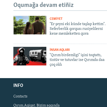
Oqumağa devam etiñiz
CEMİYET
"Er şeyni eki künde taşlap kettim".
Seferberlik qorqusı rusiyelilerni
kene memleketten quva
İNSAN AQLARI
"Qırım birdemligi" işini toqtattı,
tintüv ve tutuvlar ise Qırımda daa
çoq oldı
Русский
INFO
Українською
Contacts
QOŞULIÑIZ!
Qırım.Aqiqat. Bizim aqqında