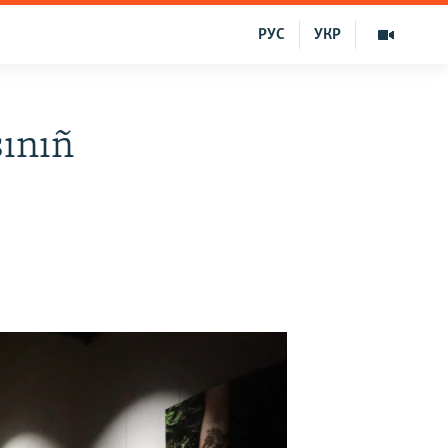
РУС
УКР
sınıñ