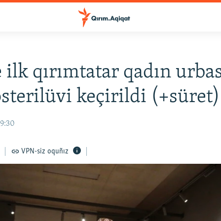
 ilk qırımtatar qadın urba
sterilüvi keçirildi (+süret)
09:30
VPN-siz oquñız