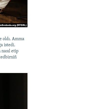
ne oldı. Amma
a istedi.
nasıl etip
tedbirniñ