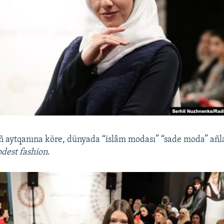
ıñ aytqanına köre, dünyada “islâm modası” “sade moda” añ
dest fashion
.