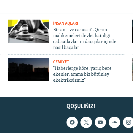
İNSAN AQLARI
Bir an – ve casussıñ. Qırım
mahkemeleri devlet hainligi
qabaatlavlarını daqqalar içinde
nasıl baqalar
CEMİYET
"Haberlerge köre, yarıq bere
ekenler, amma biz bütünley
ekektriksizmiz"
QOŞULIÑIZ!