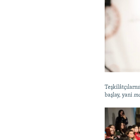
Teşkilâtçılarn
başlay, yani
mo