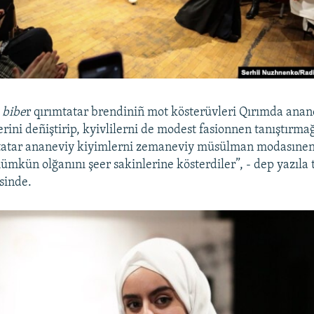
 bibe
r qırımtatar brendiniñ mot kösterüvleri Qırımda ana
erini deñiştirip, kyivlilerni de modest fasionnen tanıştırmağ
tatar ananeviy kiyimlerni zemaneviy müsülman modasınen 
ümkün olğanını şeer sakinlerine kösterdiler”, - dep yazıla 
sinde.