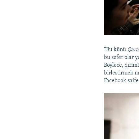
“Bu künü
Qara
bu sefer olar y
Böylece, qırım
birlestirmek m
Facebook saife