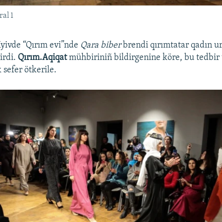
ral 1
Kyivde “Qırım evi”nde
Qara biber
brendi qırımtatar qadın u
irdi.
Qırım.Aqiqat
mühbiriniñ bildirgenine köre, bu tedbir
 sefer ötkerile.