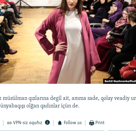
k müsülman qızlarına degil ait, amma sade, qolay veadiy u
dünyabaqışı olğan qadınlar içün de.
VPN-siz oquñız
Follow us
Print