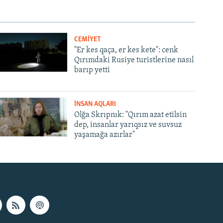
CEMİYET
"Er kes qaça, er kes kete": cenk
Qırımdaki Rusiye turistlerine nasıl
barıp yetti
İNSAN AQLARI
Olğa Skrıpnık: "Qırım azat etilsin
dep, insanlar yarıqsız ve suvsuz
yaşamağa azırlar"