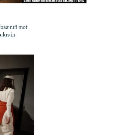
rbasınıñ mot
 ukrain