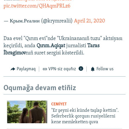
pic.twitter.com/QHAqmPRLz6
— Крым.Реалии (@krymrealii)
April 21, 2020
Daa evel "Qırım evi"nde "Ukrainananıñ tuzu" aktsiyası
keçirildi, anda
Qırım.Aqiqat
jurnalisti
Taras
İbragimov
nıñ suret sergisi kösterildi.
Paylaşmaq
VPN-siz oquñız
Follow us
Oqumağa devam etiñiz
CEMİYET
"Er şeyni eki künde taşlap kettim".
Seferberlik qorqusı rusiyelilerni
kene memleketten quva