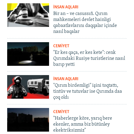
İNSAN AQLARI
Bir an – ve casussıñ. Qırım
mahkemeleri devlet hainligi
qabaatlavlarını daqqalar içinde
nasıl baqalar
CEMİYET
"Er kes qaça, er kes kete": cenk
Qırımdaki Rusiye turistlerine nasıl
barıp yetti
İNSAN AQLARI
"Qırım birdemligi" işini toqtattı,
tintüv ve tutuvlar ise Qırımda daa
çoq oldı
CEMİYET
"Haberlerge köre, yarıq bere
ekenler, amma biz bütünley
ekektriksizmiz"