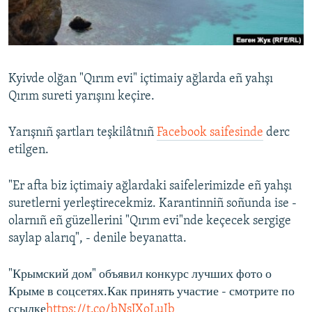
Русский
Українською
Kyivde olğan "Qırım evi" içtimaiy ağlarda eñ yahşı
QOŞULIÑIZ!
Qırım sureti yarışını keçire.
Yarışnıñ şartları teşkilâtnıñ
Facebook saifesinde
derc
etilgen.
RFE/RS bütün saytları
"Er afta biz içtimaiy ağlardaki saifelerimizde eñ yahşı
suretlerni yerleştirecekmiz. Karantinniñ soñunda ise -
olarnıñ eñ güzellerini "Qırım evi"nde keçecek sergige
saylap alarıq", - denile beyanatta.
"Крымский дом" объявил конкурс лучших фото о
Крыме в соцсетях.Как принять участие - смотрите по
ссылке
https://t.co/bNsJXoLuIb