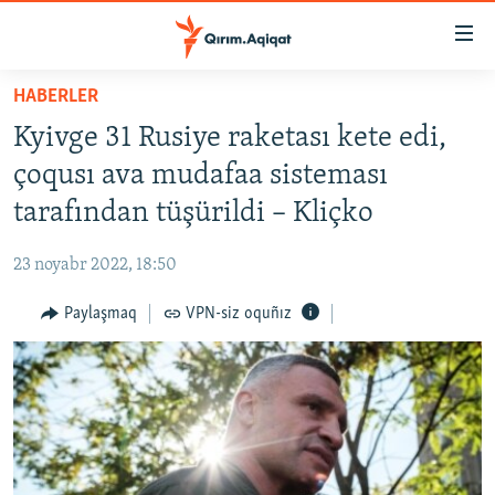
Link
açıqlığı
Esas
HABERLER
mündericege
HABERLER
Kyivge 31 Rusiye raketası kete edi,
qaytmaq
SİYASET
Baş
çoqusı ava mudafaa sisteması
İQTİSADİYAT
navigatsiyağa
tarafından tüşürildi – Kliçko
qaytmaq
CEMİYET
Qıdıruvğa
23 noyabr 2022, 18:50
MEDENİYET
qaytmaq
Paylaşmaq
VPN-siz oquñız
İNSAN AQLARI
VİDEO
SÜRET
BLOGLAR
FİKİR