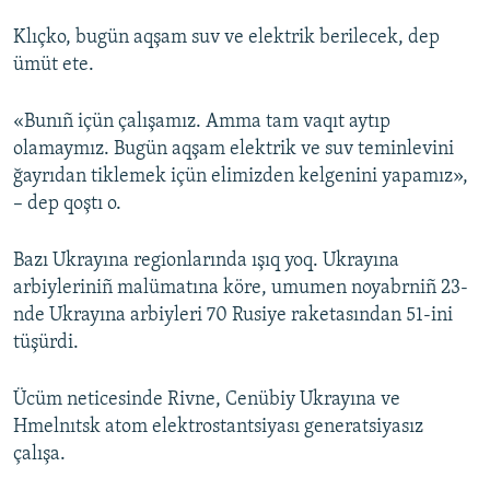
Klıçko, bugün aqşam suv ve elektrik berilecek, dep
ümüt ete.
«Bunıñ içün çalışamız. Amma tam vaqıt aytıp
olamaymız. Bugün aqşam elektrik ve suv teminlevini
ğayrıdan tiklemek içün elimizden kelgenini yapamız»,
– dep qoştı o.
Bazı Ukrayına regionlarında ışıq yoq. Ukrayına
arbiyleriniñ malümatına köre, umumen noyabrniñ 23-
nde Ukrayına arbiyleri 70 Rusiye raketasından 51-ini
tüşürdi.
Ücüm neticesinde Rivne, Cenübiy Ukrayına ve
Hmelnıtsk atom elektrostantsiyası generatsiyasız
çalışa.