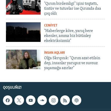
"Qırım birdemligi" işini toqtattı,
tintüv ve tutuvlar ise Qırımda daa
çoq oldı
CEMİYET
"Haberlerge köre, yarıq bere
ekenler, amma biz bütünley
ekektriksizmiz"
İNSAN AQLARI
Olğa Skrıpnık: "Qırım azat etilsin
dep, insanlar yarıqsız ve suvsuz
yaşamağa azırlar"
QOŞULIÑIZ!