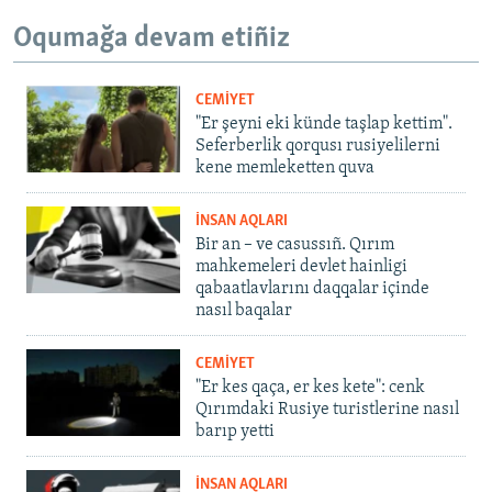
Oqumağa devam etiñiz
CEMİYET
"Er şeyni eki künde taşlap kettim".
Seferberlik qorqusı rusiyelilerni
kene memleketten quva
İNSAN AQLARI
Bir an – ve casussıñ. Qırım
mahkemeleri devlet hainligi
qabaatlavlarını daqqalar içinde
nasıl baqalar
CEMİYET
"Er kes qaça, er kes kete": cenk
Qırımdaki Rusiye turistlerine nasıl
barıp yetti
İNSAN AQLARI