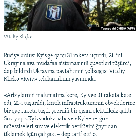
Русский
Українською
Vitaliy Klıçko
QOŞULIÑIZ!
Rusiye ordusı Kyivge qarşı 31 raketa uçurdı, 21-ini
Ukrayına ava mudafaa sistemasınıñ quvetleri tüşürdi,
RFE/RS bütün saytları
dep bildirdi Ukrayına paytahtınıñ yolbaşçısı Vitaliy
Klıçko «Kyiv» telekanalınıñ yayınında.
«Arbiylerniñ malümatına köre, Kyivge 31 raketa kete
edi, 21-i tüşürildi, kritik infrastrukturanıñ obyektlerine
bir qaç raketa tüşti, şeerniñ bir qısmı elektriksiz qaldı.
Suv yoq. «Kyivvodokanal» ve «Kyivenerğo»
müessiseleri suv ve elektrik berilüvini ğayrıdan
tiklemek içün çalışa», – dep tarif etti o.