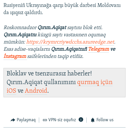
Rusiyeniñ Ukrayınağa qarşı büyük darbesi Moldovanı
da ışıqsız qaldırdı.
Roskomnadzor
Qırım.Aqiqat
saytını blok etti.
Qırım.Aqiqatnı
küzgü saytı vastasınen oqumaq
mümkün:
https://krymrcriywdcchs.azureedge.net
.
Esas adise-vaqialarnı
Qırım.Aqiqatnıñ
Telegram
ve
İnstagram
saifelerinden taqip etiñiz.
Bloklav ve tsenzurasız haberler!
Qırım.Aqiqat qullanımını
qurmaq içün
iOS
ve
Android
.
Paylaşmaq
VPN-siz oquñız
Follow us