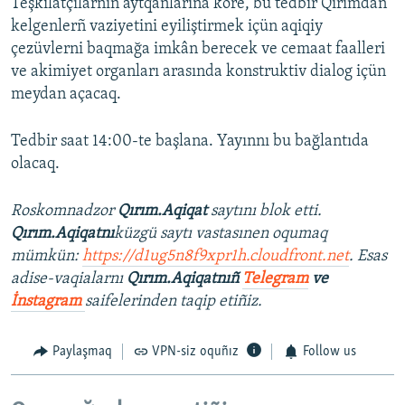
Teşkilâtçılarnıñ aytqanlarına köre, bu tedbir Qırımdan
kelgenlerñ vaziyetini eyiliştirmek içün aqiqiy
çezüvlerni baqmağa imkân berecek ve cemaat faalleri
ve akimiyet organları arasında konstruktiv dialog içün
meydan açacaq.
Tedbir saat 14:00-te başlana. Yayınnı bu bağlantıda
olacaq.
Roskomnadzor
Qırım.Aqiqat
saytını blok etti.
Qırım.Aqiqatnı
küzgü saytı vastasınen oqumaq
mümkün:
https://d1ug5n8f9xpr1h.cloudfront.net
. Esas
adise-vaqialarnı
Qırım.Aqiqatnıñ
Telegram
ve
İnstagram
saifelerinden taqip etiñiz.
Paylaşmaq
VPN-siz oquñız
Follow us