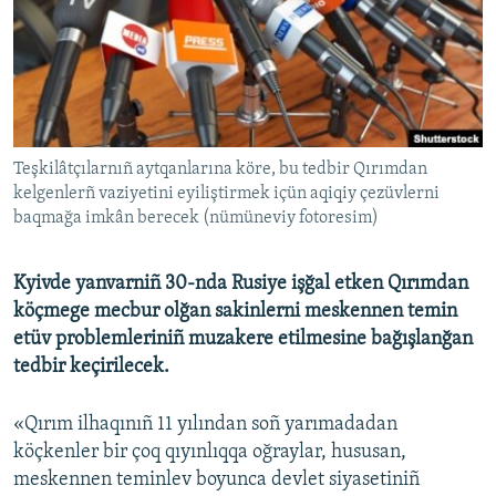
Русский
Українською
QOŞULIÑIZ!
Teşkilâtçılarnıñ aytqanlarına köre, bu tedbir Qırımdan
kelgenlerñ vaziyetini eyiliştirmek içün aqiqiy çezüvlerni
baqmağa imkân berecek (nümüneviy fotoresim)
RFE/RS bütün saytları
Kyivde yanvarniñ 30-nda Rusiye işğal etken Qırımdan
köçmege mecbur olğan sakinlerni meskennen temin
etüv problemleriniñ muzakere etilmesine bağışlanğan
tedbir keçirilecek.
«Qırım ilhaqınıñ 11 yılından soñ yarımadadan
köçkenler bir çoq qıyınlıqqa oğraylar, hususan,
meskennen teminlev boyunca devlet siyasetiniñ