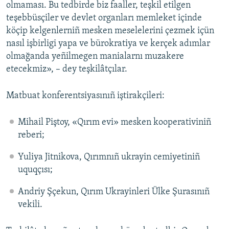
olmaması. Bu tedbirde biz faaller, teşkil etilgen
teşebbüsçiler ve devlet organları memleket içinde
köçip kelgenlerniñ mesken meselelerini çezmek içün
nasıl işbirligi yapa ve bürokratiya ve kerçek adımlar
olmağanda yeñilmegen manialarnı muzakere
etecekmiz», – dey teşkilâtçılar.
Matbuat konferentsiyasınıñ iştirakçileri:
Mihail Piştoy, «Qırım evi» mesken kooperativiniñ
reberi;
Yuliya Jitnikova, Qırımnıñ ukrayin cemiyetiniñ
uquqçısı;
Andriy Şçekun, Qırım Ukrayinleri Ülke Şurasınıñ
vekili.