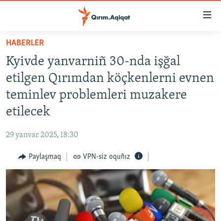
Link
açıqlığı
Esas
HABERLER
mündericege
HABERLER
Kyivde yanvarniñ 30-nda işğal
qaytmaq
SİYASET
Baş
etilgen Qırımdan köçkenlerni evnen
İQTİSADİYAT
navigatsiyağa
teminlev problemleri muzakere
qaytmaq
CEMİYET
etilecek
Qıdıruvğa
MEDENİYET
qaytmaq
29 yanvar 2025, 18:30
İNSAN AQLARI
Paylaşmaq
VPN-siz oquñız
VİDEO
SÜRET
BLOGLAR
FİKİR