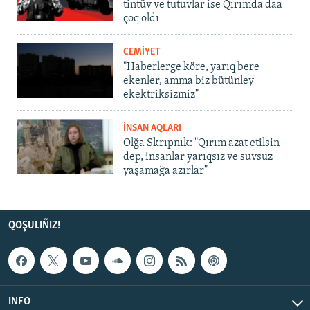
tintüv ve tutuvlar ise Qırımda daa
çoq oldı
CEMİYET
"Haberlerge köre, yarıq bere
ekenler, amma biz bütünley
ekektriksizmiz"
İNSAN AQLARI
Olğa Skrıpnık: "Qırım azat etilsin
dep, insanlar yarıqsız ve suvsuz
yaşamağa azırlar"
QOŞULIÑIZ!
INFO