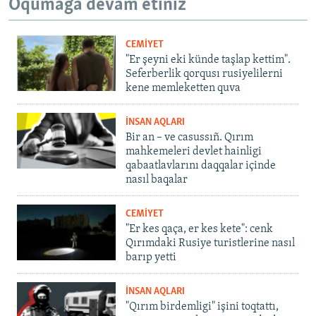
Oqumağa devam etiñiz
CEMİYET
"Er şeyni eki künde taşlap kettim".
Seferberlik qorqusı rusiyelilerni
kene memleketten quva
İNSAN AQLARI
Bir an – ve casussıñ. Qırım
mahkemeleri devlet hainligi
qabaatlavlarını daqqalar içinde
nasıl baqalar
CEMİYET
"Er kes qaça, er kes kete": cenk
Qırımdaki Rusiye turistlerine nasıl
barıp yetti
İNSAN AQLARI
"Qırım birdemligi" işini toqtattı,