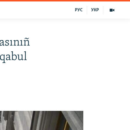
РУС
УКР
asınıñ
 qabul