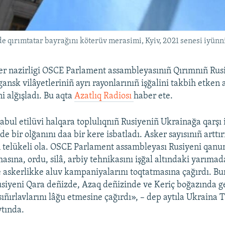
de qırımtatar bayrağını köterüv merasimi, Kyiv, 2021 senesi iyünn
ler nazirligi OSCE Parlament assambleyasınıñ Qırımnıñ Rusi
ansk vilâyetleriniñ ayrı rayonlarınıñ işğalini takbih etken 
i alğışladı. Bu aqta
Azatlıq Radiosı
haber ete.
bul etilüvi halqara toplulıqnıñ Rusiyeniñ Ukrainağa qarşı i
e bir olğanını daa bir kere isbatladı. Asker sayısınıñ arttı
ün telükeli ola. OSCE Parlament assambleyası Rusiyeni qanu
masına, ordu, silâ, arbiy tehnikasını işğal altındaki yarıma
 askerlikke aluv kampaniyalarını toqtatmasına çağırdı. Bu
siyeni Qara deñizde, Azaq deñizinde ve Keriç boğazında g
ıñırlavlarını lâğu etmesine çağırdı», – dep aytıla Ukraina Tı
ytında.