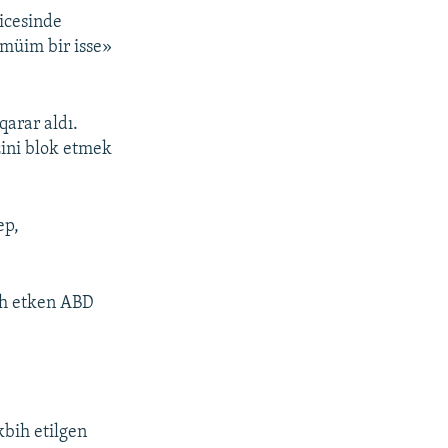
ticesinde
 müim bir isse»
arar aldı.
zini blok etmek
ep,
ih etken ABD
kbih etilgen