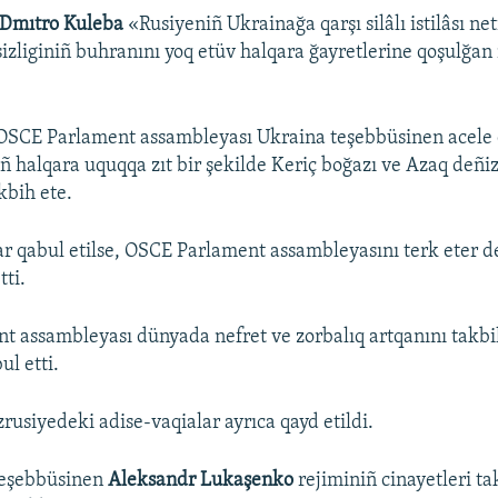
Dmıtro Kuleba
«Rusiyeniñ Ukrainağa qarşı silâlı istilâsı ne
izliginiñ buhranını yoq etüv halqara ğayretlerine qoşulğan
OSCE Parlament assambleyası Ukraina teşebbüsinen acele q
ñ halqara uquqqa zıt bir şekilde Keriç boğazı ve Azaq deñi
akbih ete.
ar qabul etilse, OSCE Parlament assambleyasını terk eter d
tti.
t assambleyası dünyada nefret ve zorbalıq artqanını takb
ul etti.
rusiyedeki adise-vaqialar ayrıca qayd etildi.
teşebbüsinen
Aleksandr Lukaşenko
rejiminiñ cinayetleri ta