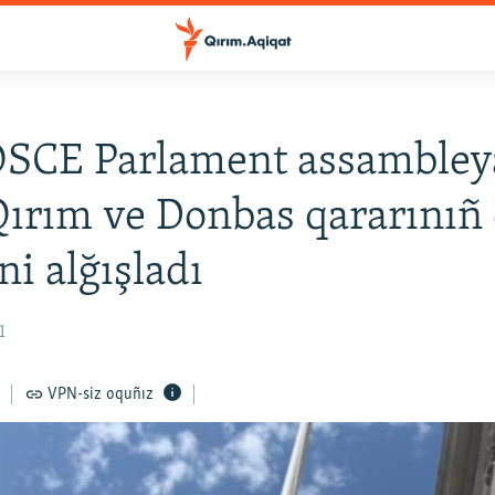
OSCE Parlament assambley
Qırım ve Donbas qararınıñ
ni alğışladı
1
VPN-siz oquñız