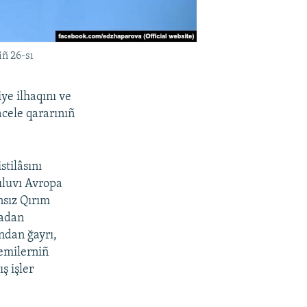
iñ 26-sı
ye ilhaqını ve
acele qararınıñ
stilâsını
rıluvı Avropa
nsız Qırım
dadan
ndan ğayrı,
emilerniñ
ş işler