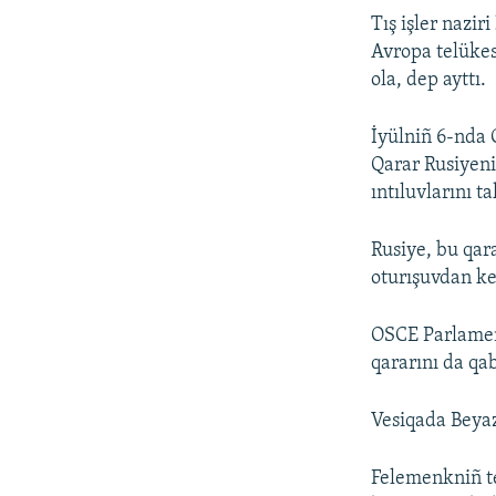
Tış işler naziri
Avropa telükes
ola, dep ayttı.
İyülniñ 6-nda 
Qarar Rusiyeni
ıntıluvlarını t
Rusiye, bu qar
oturışuvdan ke
OSCE Parlamen
qararını da qab
Vesiqada Beyaz
Felemenkniñ 