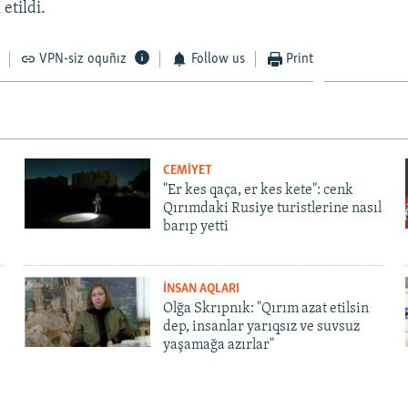
 etildi.
VPN-siz oquñız
Follow us
Print
CEMİYET
"Er kes qaça, er kes kete": cenk
Qırımdaki Rusiye turistlerine nasıl
barıp yetti
İNSAN AQLARI
Olğa Skrıpnık: "Qırım azat etilsin
dep, insanlar yarıqsız ve suvsuz
yaşamağa azırlar"