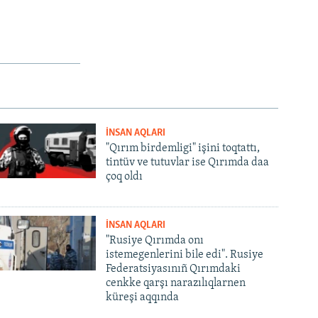
İNSAN AQLARI
"Qırım birdemligi" işini toqtattı,
tintüv ve tutuvlar ise Qırımda daa
çoq oldı
İNSAN AQLARI
"Rusiye Qırımda onı
istemegenlerini bile edi". Rusiye
Federatsiyasınıñ Qırımdaki
cenkke qarşı narazılıqlarnen
küreşi aqqında