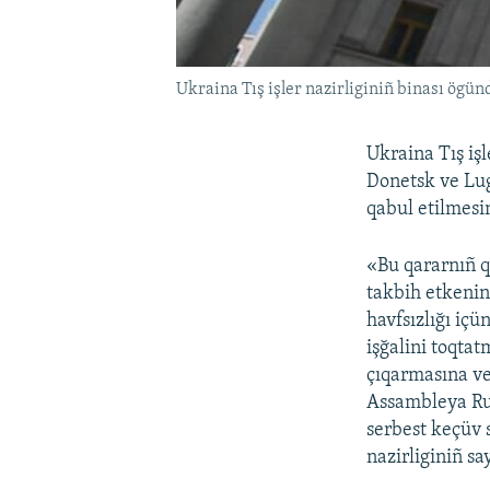
Ukraina Tış işler nazirliginiñ binası ögün
Ukraina Tış iş
Donetsk ve Lug
qabul etilmesin
«Bu qararnıñ qa
takbih etkenind
havfsızlığı iç
işğalini toqtat
çıqarmasına ve
Assambleya Ru
serbest keçüv s
nazirliginiñ sa