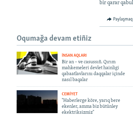
bir qarar qabul
Paylaşmaq
Oqumağa devam etiñiz
İNSAN AQLARI
Bir an – ve casussıñ. Qırım
mahkemeleri devlet hainligi
qabaatlavlarını daqqalar içinde
nasıl baqalar
CEMİYET
"Haberlerge köre, yarıq bere
ekenler, amma biz bütünley
ekektriksizmiz"