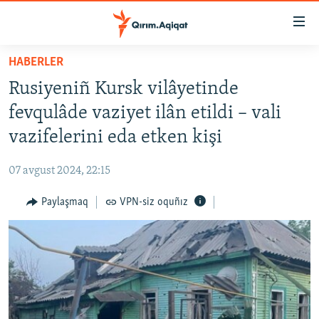
Link
açıqlığı
Esas
HABERLER
mündericege
HABERLER
Rusiyeniñ Kursk vilâyetinde
qaytmaq
SİYASET
Baş
fevqulâde vaziyet ilân etildi – vali
İQTİSADİYAT
navigatsiyağa
vazifelerini eda etken kişi
qaytmaq
CEMİYET
Qıdıruvğa
07 avgust 2024, 22:15
MEDENİYET
qaytmaq
Paylaşmaq
VPN-siz oquñız
İNSAN AQLARI
VİDEO
SÜRET
BLOGLAR
FİKİR