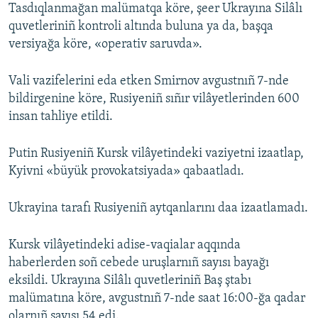
Tasdıqlanmağan malümatqa köre, şeer Ukrayına Silâlı
quvetleriniñ kontroli altında buluna ya da, başqa
versiyağa köre, «operativ saruvda».
Vali vazifelerini eda etken Smirnov avgustnıñ 7-nde
bildirgenine köre, Rusiyeniñ sıñır vilâyetlerinden 600
insan tahliye etildi.
Putin Rusiyeniñ Kursk vilâyetindeki vaziyetni izaatlap,
Kyivni «büyük provokatsiyada» qabaatladı.
Ukrayina tarafı Rusiyeniñ aytqanlarını daa izaatlamadı.
Kursk vilâyetindeki adise-vaqialar aqqında
haberlerden soñ cebede uruşlarnıñ sayısı bayağı
eksildi. Ukrayına Silâlı quvetleriniñ Baş ştabı
malümatına köre, avgustnıñ 7-nde saat 16:00-ğa qadar
olarnıñ sayısı 54 edi.