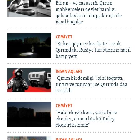
Bir an – ve casussıñ. Qırım
mahkemeleri devlet hainligi
qabaatlavlarını daqqalar içinde
nasıl baqalar
CEMİYET
"Er kes qaça, er kes kete": cenk
Qırımdaki Rusiye turistlerine nasıl
barıp yetti
İNSAN AQLARI
"Qırım birdemligi" işini toqtattı,
tintüv ve tutuvlar ise Qırımda daa
çoq oldı
CEMİYET
"Haberlerge köre, yarıq bere
ekenler, amma biz bütünley
ekektriksizmiz"