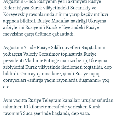
Avgustnıñ 6-nda Rusiyeniñ yerli akimiyeti Rusiye
Federatsiyası Kursk vilâyetindeki Sucanskiy ve
Köreyevskiy rayonlarında sıñırnı yarıp keçüv ıntıluvı
aqqında bildirdi. Rusiye Mudafaa nazirligi Ukrayına
arbiylerini Rusiyeniñ Kursk vilâyetindeki Rusiye
mevzisine qarşı ücümde qabaatladı.
Avgustnıñ 7-nde Rusiye Silâlı quvetleri Baş ştabınıñ
yolbaşçısı Valeriy Gerasimov toplaşuvda Rusiye
prezidenti Vladimir Putinge maruza berip, Ukrayına
arbiylerini Kursk vilâyetinde ilerilemesi toqtatıldı, dep
bildirdi. Onıñ aytqanına köre, şimdi Rusiye uquq
qoruyıcıları «sıñırğa yaqın rayonlarda duşmannı» yoq
ete.
Aynı vaqıtta Rusiye Telegram kanalları uruşlar sıñırdan
tahminen 10 kilometr mesafede yerleşken Kursk
rayonınıñ Suca şeerinde başlandı, dep yaza.