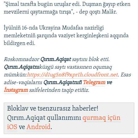
"Şimal tarafta bugün uruşlar edi. Duşman ğayıp etken
mevzilerni qaytarmağa tırışa", - dep qoştı Malâr.
İyülniñ 16-nda Ukrayina Mudafaa nazirligi
memleketniñ şarqında vaziyet kerginleşkeni aqqında
bildirgen edi.
Roskomnadzor
Qırım.Aqiqat
saytını blok etti.
Qırım.Aqiqatnı
küzgü saytı vastasınen oqumaq
mümkün:
https://d1ug5n8f9xpr1h.cloudfront.net
. Esas
adise-vaqialarnı
Qırım.Aqiqatnıñ
Telegram
ve
İnstagram
saifelerinden taqip etiñiz.
Bloklav ve tsenzurasız haberler!
Qırım.Aqiqat qullanımını
qurmaq içün
iOS
ve
Android
.