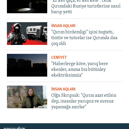
"Er kes qaça, er kes kete": cenk
Qırımdaki Rusiye turistlerine nasıl
barıp yetti
İNSAN AQLARI
"Qırım birdemligi" işini toqtattı,
tintüv ve tutuvlar ise Qırımda daa
çoq oldı
CEMİYET
"Haberlerge köre, yarıq bere
ekenler, amma biz bütünley
ekektriksizmiz"
İNSAN AQLARI
Olğa Skrıpnık: "Qırım azat etilsin
dep, insanlar yarıqsız ve suvsuz
yaşamağa azırlar"