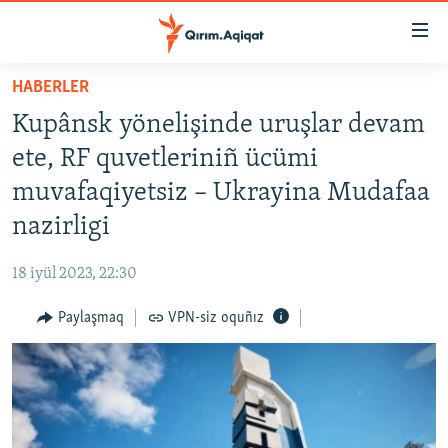
Link
açıqlığı
Esas
HABERLER
mündericege
HABERLER
Kupânsk yönelişinde uruşlar devam
qaytmaq
SİYASET
Baş
ete, RF quvetleriniñ ücümi
İQTİSADİYAT
navigatsiyağa
muvafaqiyetsiz – Ukrayina Mudafaa
qaytmaq
CEMİYET
nazirligi
Qıdıruvğa
MEDENİYET
qaytmaq
18 iyül 2023, 22:30
İNSAN AQLARI
Paylaşmaq
VPN-siz oquñız
VİDEO
SÜRET
BLOGLAR
FİKİR