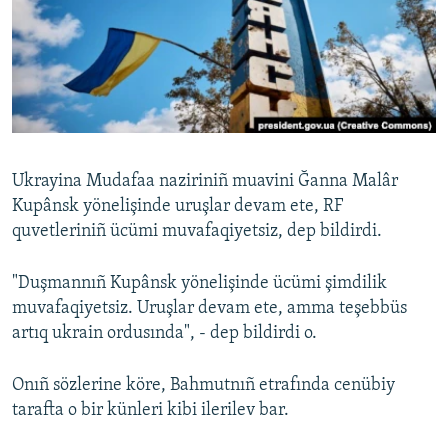
Русский
Українською
QOŞULIÑIZ!
Ukrayina Mudafaa naziriniñ muavini Ğanna Malâr
Kupânsk yönelişinde uruşlar devam ete, RF
RFE/RS bütün saytları
quvetleriniñ ücümi muvafaqiyetsiz, dep bildirdi.
"Duşmannıñ Kupânsk yönelişinde ücümi şimdilik
muvafaqiyetsiz. Uruşlar devam ete, amma teşebbüs
artıq ukrain ordusında", - dep bildirdi o.
Onıñ sözlerine köre, Bahmutnıñ etrafında cenübiy
tarafta o bir künleri kibi ilerilev bar.