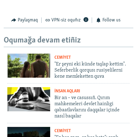
Paylaşmaq
VPN-siz oquñız
Follow us
Oqumağa devam etiñiz
CEMİYET
"Er şeyni eki künde taşlap kettim".
Seferberlik qorqusı rusiyelilerni
kene memleketten quva
İNSAN AQLARI
Bir an – ve casussıñ. Qırım
mahkemeleri devlet hainligi
qabaatlavlarını daqqalar içinde
nasıl baqalar
CEMİYET