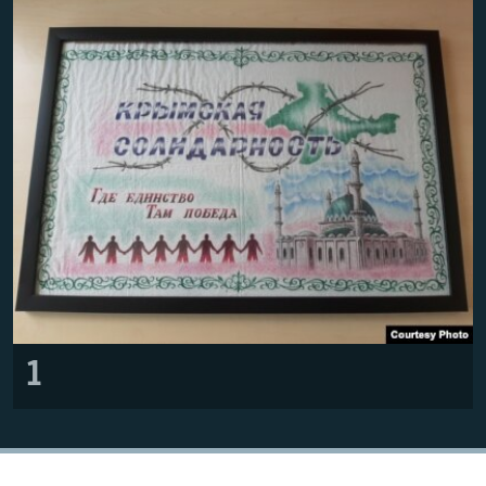
Русский
Українською
QOŞULIÑIZ!
RFE/RS bütün saytları
1