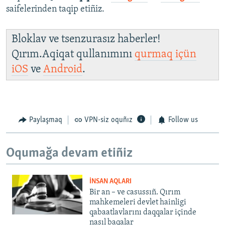
saifelerinden taqip etiñiz.
Bloklav ve tsenzurasız haberler!
Qırım.Aqiqat qullanımını
qurmaq içün
iOS
ve
Android
.
Paylaşmaq
VPN-siz oquñız
Follow us
Oqumağa devam etiñiz
İNSAN AQLARI
Bir an – ve casussıñ. Qırım
mahkemeleri devlet hainligi
qabaatlavlarını daqqalar içinde
nasıl baqalar