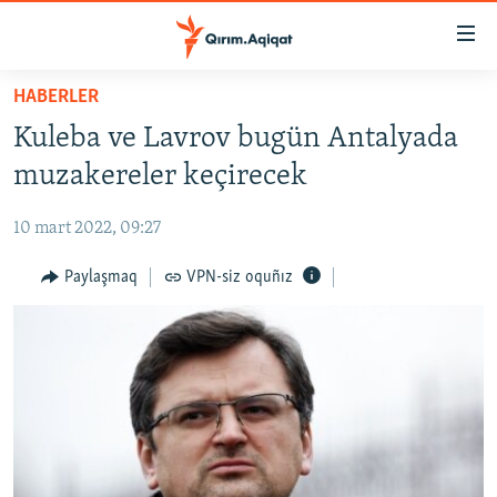
Link
açıqlığı
Esas
HABERLER
mündericege
HABERLER
Kuleba ve Lavrov bugün Antalyada
qaytmaq
SİYASET
Baş
muzakereler keçirecek
İQTİSADİYAT
navigatsiyağa
qaytmaq
10 mart 2022, 09:27
CEMİYET
Qıdıruvğa
MEDENİYET
Paylaşmaq
VPN-siz oquñız
qaytmaq
İNSAN AQLARI
VİDEO
SÜRET
BLOGLAR
FİKİR