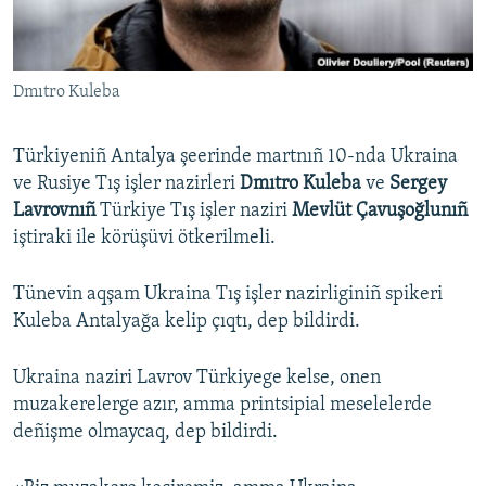
Русский
Українською
Dmıtro Kuleba
QOŞULIÑIZ!
Türkiyeniñ Antalya şeerinde martnıñ 10-nda Ukraina
ve Rusiye Tış işler nazirleri
Dmıtro Kuleba
ve
Sergey
Lavrovnıñ
Türkiye Tış işler naziri
Mevlüt Çavuşoğlunıñ
RFE/RS bütün saytları
iştiraki ile körüşüvi ötkerilmeli.
Tünevin aqşam Ukraina Tış işler nazirliginiñ spikeri
Kuleba Antalyağa kelip çıqtı, dep bildirdi.
Ukraina naziri Lavrov Türkiyege kelse, onen
muzakerelerge azır, amma printsipial meselelerde
deñişme olmaycaq, dep bildirdi.