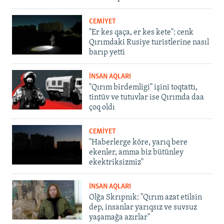
CEMİYET
"Er kes qaça, er kes kete": cenk
Qırımdaki Rusiye turistlerine nasıl
barıp yetti
İNSAN AQLARI
"Qırım birdemligi" işini toqtattı,
tintüv ve tutuvlar ise Qırımda daa
çoq oldı
CEMİYET
"Haberlerge köre, yarıq bere
ekenler, amma biz bütünley
ekektriksizmiz"
İNSAN AQLARI
Olğa Skrıpnık: "Qırım azat etilsin
dep, insanlar yarıqsız ve suvsuz
yaşamağa azırlar"