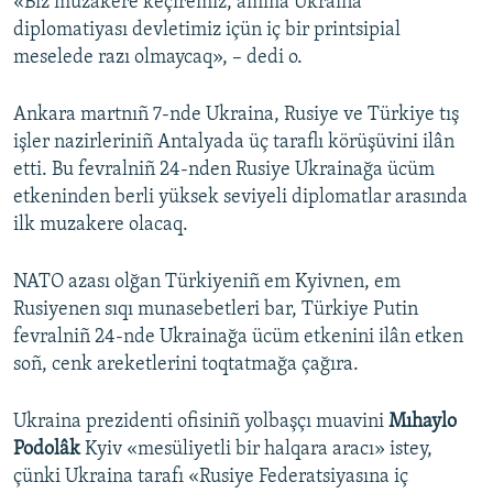
«Biz muzakere keçiremiz, amma Ukraina
diplomatiyası devletimiz içün iç bir printsipial
meselede razı olmaycaq», – dedi o.
Ankara martnıñ 7-nde Ukraina, Rusiye ve Türkiye tış
işler nazirleriniñ Antalyada üç taraflı körüşüvini ilân
etti. Bu fevralniñ 24-nden Rusiye Ukrainağa ücüm
etkeninden berli yüksek seviyeli diplomatlar arasında
ilk muzakere olacaq.
NATO azası olğan Türkiyeniñ em Kyivnen, em
Rusiyenen sıqı munasebetleri bar, Türkiye Putin
fevralniñ 24-nde Ukrainağa ücüm etkenini ilân etken
soñ, cenk areketlerini toqtatmağa çağıra.
Ukraina prezidenti ofisiniñ yolbaşçı muavini
Mıhaylo
Podolâk
Kyiv «mesüliyetli bir halqara aracı» istey,
çünki Ukraina tarafı «Rusiye Federatsiyasına iç