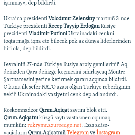
işanmay», dep bildirdi.
Ukraina prezidenti
Volodımır Zelenskıy
martnıñ 3-nde
Türkiye prezidenti
Recep Tayyip Erdoğan
Rusiye
prezidenti
Vladimir Putinni
Ukrainadaki cenkni
toqtatmağa iqna ete bilecek pek az dünya liderlerinden
biri ola, dep bildirdi.
Fevralniñ 27-nde Türkiye Rusiye arbiy gemileriniñ Aq
deñizden Qara deñizge keçmesini sıñırlaycaq Möntre
Şartnamesini yerine ketirmek qararı aqqında bildirdi.
O künü ilk sefer NATO azası olğan Türkiye reberliginiñ
vekili Ukrainadaki vaziyetni cenk dep adlandırdı.
Roskomnadzor
Qırım.Aqiqat
saytını blok etti.
Qırım.Aqiqatnı
küzgü saytı vastasınen oqumaq
mümkün:
rukrymr.azureedge.net
. Esas adise-
vaqialarnı
Qırım.Aqiqatnıñ
Telegram
ve
İnstagram