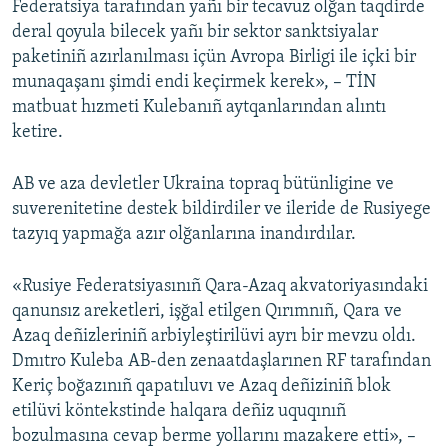
Federatsiya tarafından yañı bir tecavuz olğan taqdirde
deral qoyula bilecek yañı bir sektor sanktsiyalar
paketiniñ azırlanılması içün Avropa Birligi ile içki bir
munaqaşanı şimdi endi keçirmek kerek», – TİN
matbuat hızmeti Kulebanıñ aytqanlarından alıntı
ketire.
AB ve aza devletler Ukraina topraq bütünligine ve
suverenitetine destek bildirdiler ve ileride de Rusiyege
tazyıq yapmağa azır olğanlarına inandırdılar.
«Rusiye Federatsiyasınıñ Qara-Azaq akvatoriyasındaki
qanunsız areketleri, işğal etilgen Qırımnıñ, Qara ve
Azaq deñizleriniñ arbiyleştirilüvi ayrı bir mevzu oldı.
Dmıtro Kuleba AB-den zenaatdaşlarınen RF tarafından
Keriç boğazınıñ qapatıluvı ve Azaq deñiziniñ blok
etilüvi köntekstinde halqara deñiz uquqınıñ
bozulmasına cevap berme yollarını mazakere etti», –