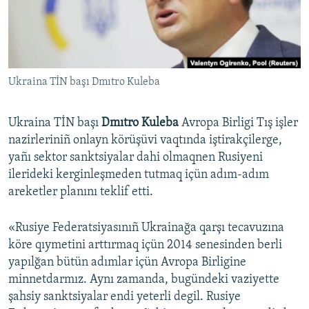
Русский
Українською
Ukraina TİN başı Dmıtro Kuleba
QOŞULIÑIZ!
Ukraina TİN başı
Dmıtro Kuleba
Avropa Birligi Tış işler
nazirleriniñ onlayn körüşüvi vaqtında iştirakçilerge,
RFE/RS bütün saytları
yañı sektor sanktsiyalar dahi olmaqnen Rusiyeni
ilerideki kerginleşmeden tutmaq içün adım-adım
areketler planını teklif etti.
«Rusiye Federatsiyasınıñ Ukrainağa qarşı tecavuzına
köre qıymetini arttırmaq içün 2014 senesinden berli
yapılğan bütün adımlar içün Avropa Birligine
minnetdarmız. Aynı zamanda, bugündeki vaziyette
şahsiy sanktsiyalar endi yeterli degil. Rusiye