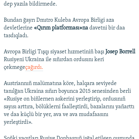
dep yazıla bildirmede.
Bundan ğayrı Dmıtro Kuleba Avropa Birligi aza
devletlerine
«Qırım platforması»na
davetni bir daa
tasdıqladı.
Avropa Birligi Tışqı siyaset hızmetiniñ başı
Josep Borrell
Rusiyeni Ukraina ile sıñırdan ordusını keri
çekmege
çağırdı.
Austriannıñ malümatına köre, halqara seviyede
tanılğan Ukraina sıñırı boyunca 2015 senesinden berli
«Rusiye on biñlernen askerini yerleştirip, ordusınıñ
sayısı arttıra, bölüklerni faalleştirdi, bazalarını yañarttı
ve daa küçlü bir yer, ava ve ava mudafaasını
yerleştirdi».
Soñki vaqıtları Rusiye Donbasnıñ işğal etilgen qısmında