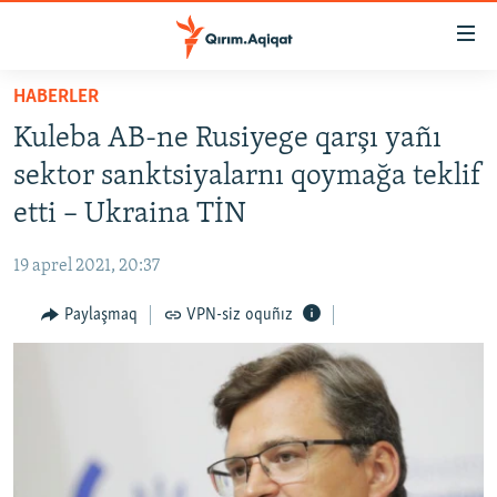
Link
açıqlığı
Esas
HABERLER
mündericege
HABERLER
Kuleba AB-ne Rusiyege qarşı yañı
qaytmaq
SİYASET
Baş
sektor sanktsiyalarnı qoymağa teklif
İQTİSADİYAT
navigatsiyağa
etti – Ukraina TİN
qaytmaq
CEMİYET
Qıdıruvğa
19 aprel 2021, 20:37
MEDENİYET
qaytmaq
Paylaşmaq
VPN-siz oquñız
İNSAN AQLARI
VİDEO
SÜRET
BLOGLAR
FİKİR