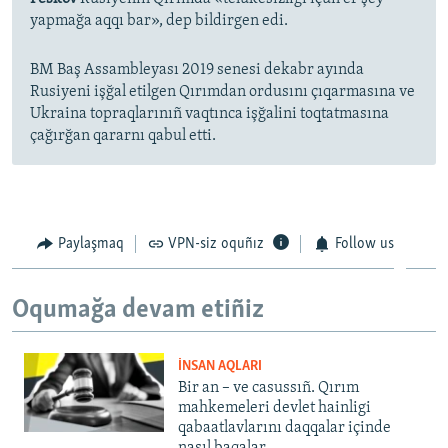
yapmağa aqqı bar», dep bildirgen edi.
BM Baş Assambleyası 2019 senesi dekabr ayında
Rusiyeni işğal etilgen Qırımdan ordusını çıqarmasına ve
Ukraina topraqlarınıñ vaqtınca işğalini toqtatmasına
çağırğan qararnı qabul etti.
Paylaşmaq
VPN-siz oquñız
Follow us
Oqumağa devam etiñiz
İNSAN AQLARI
Bir an – ve casussıñ. Qırım
mahkemeleri devlet hainligi
qabaatlavlarını daqqalar içinde