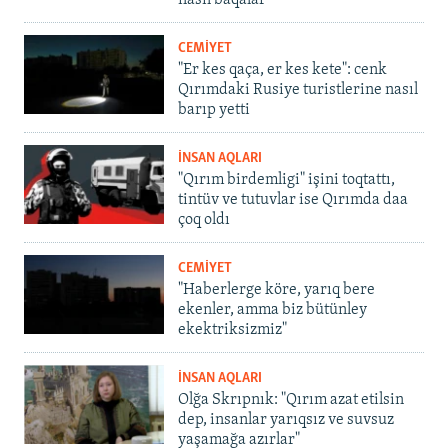
nasıl baqalar
CEMİYET
"Er kes qaça, er kes kete": cenk
Qırımdaki Rusiye turistlerine nasıl
barıp yetti
İNSAN AQLARI
"Qırım birdemligi" işini toqtattı,
tintüv ve tutuvlar ise Qırımda daa
çoq oldı
CEMİYET
"Haberlerge köre, yarıq bere
ekenler, amma biz bütünley
ekektriksizmiz"
İNSAN AQLARI
Olğa Skrıpnık: "Qırım azat etilsin
dep, insanlar yarıqsız ve suvsuz
yaşamağa azırlar"