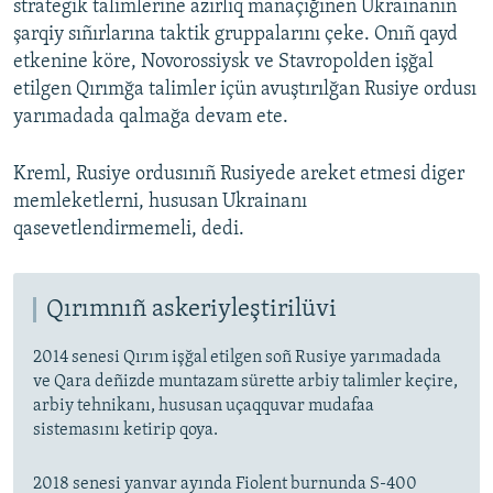
strategik talimlerine azırlıq manaçığınen Ukrainanıñ
şarqiy sıñırlarına taktik gruppalarını çeke. Onıñ qayd
etkenine köre, Novorossiysk ve Stavropolden işğal
etilgen Qırımğa talimler içün avuştırılğan Rusiye ordusı
yarımadada qalmağa devam ete.
Kreml, Rusiye ordusınıñ Rusiyede areket etmesi diger
memleketlerni, hususan Ukrainanı
qasevetlendirmemeli, dedi.
Qırımnıñ askeriyleştirilüvi
2014 senesi Qırım işğal etilgen soñ Rusiye yarımadada
ve Qara deñizde muntazam sürette arbiy talimler keçire,
arbiy tehnikanı, hususan uçaqquvar mudafaa
sistemasını ketirip qoya.
2018 senesi yanvar ayında Fiolent burnunda S-400