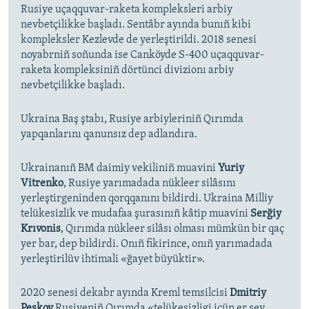
Rusiye uçaqquvar-raketa kompleksleri arbiy
nevbetçilikke başladı. Sentâbr ayında bunıñ kibi
kompleksler Kezlevde de yerleştirildi. 2018 senesi
noyabrniñ soñunda ise Canköyde S-400 uçaqquvar-
raketa kompleksiniñ dörtünci divizionı arbiy
nevbetçilikke başladı.
Ukraina Baş ştabı, Rusiye arbiyleriniñ Qırımda
yapqanlarını qanunsız dep adlandıra.
Ukrainanıñ BM daimiy vekiliniñ muavini
Yuriy
Vitrenko
, Rusiye yarımadada nükleer silâsını
yerleştirgeninden qorqqanını bildirdi. Ukraina Milliy
telükesizlik ve mudafaa şurasınıñ kâtip muavini
Serğiy
Krıvonis
, Qırımda nükleer silâsı olması mümkün bir qaç
yer bar, dep bildirdi. Onıñ fikirince, onıñ yarımadada
yerleştirilüv ihtimali «ğayet büyüktir».
2020 senesi dekabr ayında Kreml temsilcisi
Dmitriy
Peskov
Rusiyeniñ Qırımda «telükesizligi içün er şey