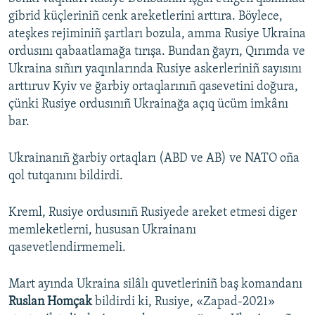
gibrid küçleriniñ cenk areketlerini arttıra. Böylece,
ateşkes rejiminiñ şartları bozula, amma Rusiye Ukraina
ordusını qabaatlamağa tırışa. Bundan ğayrı, Qırımda ve
Ukraina sıñırı yaqınlarında Rusiye askerleriniñ sayısını
arttıruv Kyiv ve ğarbiy ortaqlarınıñ qasevetini doğura,
çünki Rusiye ordusınıñ Ukrainağa açıq ücüm imkânı
bar.
Ukrainanıñ ğarbiy ortaqları (ABD ve AB) ve NATO oña
qol tutqanını bildirdi.
Kreml, Rusiye ordusınıñ Rusiyede areket etmesi diger
memleketlerni, hususan Ukrainanı
qasevetlendirmemeli.
Mart ayında Ukraina silâlı quvetleriniñ baş komandanı
Ruslan Homçak
bildirdi ki, Rusiye, «Zapad-2021»