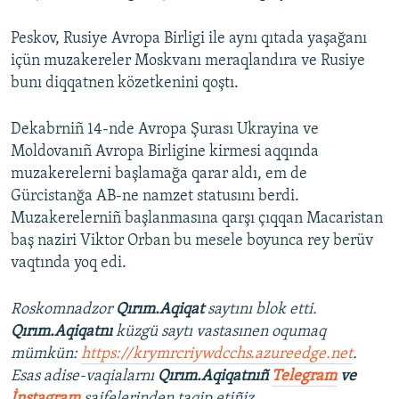
Peskov, Rusiye Avropa Birligi ile aynı qıtada yaşağanı
içün muzakereler Moskvanı meraqlandıra ve Rusiye
bunı diqqatnen közetkenini qoştı.
Dekabrniñ 14-nde Avropa Şurası Ukrayina ve
Moldovanıñ Avropa Birligine kirmesi aqqında
muzakerelerni başlamağa qarar aldı, em de
Gürcistanğa AB-ne namzet statusını berdi.
Muzakerelerniñ başlanmasına qarşı çıqqan Macaristan
baş naziri Viktor Orban bu mesele boyunca rey berüv
vaqtında yoq edi.
Roskomnadzor
Qırım.Aqiqat
saytını blok etti.
Qırım.Aqiqatnı
küzgü saytı vastasınen oqumaq
mümkün:
https://krymrcriywdcchs.azureedge.net
.
Esas adise-vaqialarnı
Qırım.Aqiqatnıñ
Telegram
ve
İnstagram
saifelerinden taqip etiñiz.