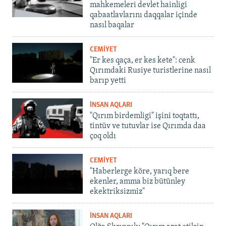
mahkemeleri devlet hainligi
qabaatlavlarını daqqalar içinde
nasıl baqalar
CEMİYET
"Er kes qaça, er kes kete": cenk
Qırımdaki Rusiye turistlerine nasıl
barıp yetti
İNSAN AQLARI
"Qırım birdemligi" işini toqtattı,
tintüv ve tutuvlar ise Qırımda daa
çoq oldı
CEMİYET
"Haberlerge köre, yarıq bere
ekenler, amma biz bütünley
ekektriksizmiz"
İNSAN AQLARI