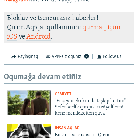
Bloklav ve tsenzurasız haberler!
Qırım.Aqiqat qullanımını
qurmaq içün
iOS
ve
Android
.
Paylaşmaq
VPN-siz oquñız
Follow us
Oqumağa devam etiñiz
CEMİYET
"Er şeyni eki künde taşlap kettim".
Seferberlik qorqusı rusiyelilerni
kene memleketten quva
İNSAN AQLARI
Bir an – ve casussıñ. Qırım