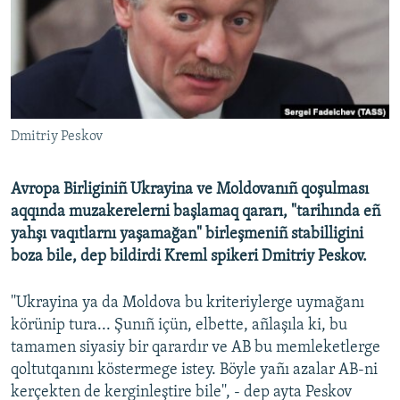
Русский
Українською
QOŞULIÑIZ!
Dmitriy Peskov
Avropa Birliginiñ Ukrayina ve Moldovanıñ qoşulması
RFE/RS bütün saytları
aqqında muzakerelerni başlamaq qararı, "tarihında eñ
yahşı vaqıtlarnı yaşamağan" birleşmeniñ stabilligini
boza bile, dep bildirdi Kreml spikeri Dmitriy Peskov.
''Ukrayina ya da Moldova bu kriteriylerge uymağanı
körünip tura... Şunıñ içün, elbette, añlaşıla ki, bu
tamamen siyasiy bir qarardır ve AB bu memleketlerge
qoltutqanını köstermege istey. Böyle yañı azalar AB-ni
kerçekten de kerginleştire bile'', - dep ayta Peskov