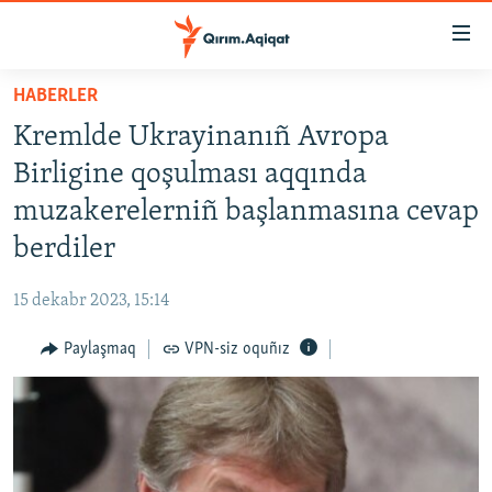
Link
açıqlığı
Esas
HABERLER
mündericege
HABERLER
Kremlde Ukrayinanıñ Avropa
qaytmaq
SİYASET
Baş
Birligine qoşulması aqqında
İQTİSADİYAT
navigatsiyağa
muzakerelerniñ başlanmasına cevap
qaytmaq
CEMİYET
berdiler
Qıdıruvğa
MEDENİYET
qaytmaq
15 dekabr 2023, 15:14
İNSAN AQLARI
Paylaşmaq
VPN-siz oquñız
VİDEO
SÜRET
BLOGLAR
FİKİR