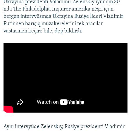
Ukrayina prezidenti Volodımır Zelenskıy iyünniñ 30-
nda The Philadelphia Inquirer amerika neşri içün
bergen intervyüsında Ukrayina Rusiye lideri Vladimir
Putinnen barışıq muzakerelerini tek aracılar
vastasınen keçire bile, dep bildirdi.
Aynı intervyüde Zelenskıy, Rusiye prezidenti Vladimir