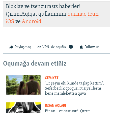
Bloklav ve tsenzurasız haberler!
Qırım.Aqiqat qullanımını
qurmaq içün
iOS
ve
Android
.
Paylaşmaq
VPN-siz oquñız
Follow us
Oqumağa devam etiñiz
CEMİYET
"Er şeyni eki künde taşlap kettim".
Seferberlik qorqusı rusiyelilerni
kene memleketten quva
İNSAN AQLARI
Bir an – ve casussıñ. Qırım