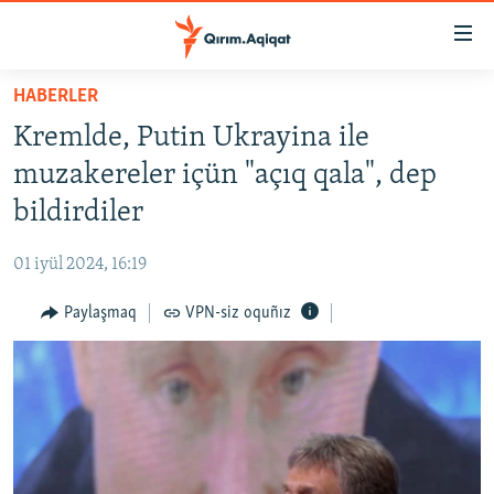
Link
açıqlığı
Esas
HABERLER
mündericege
HABERLER
Kremlde, Putin Ukrayina ile
qaytmaq
SİYASET
Baş
muzakereler içün "açıq qala", dep
İQTİSADİYAT
navigatsiyağa
bildirdiler
qaytmaq
CEMİYET
Qıdıruvğa
01 iyül 2024, 16:19
MEDENİYET
qaytmaq
Paylaşmaq
VPN-siz oquñız
İNSAN AQLARI
VİDEO
SÜRET
BLOGLAR
FİKİR