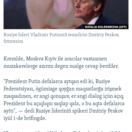
Русский
Українською
Rusiye lideri Vladimir Putinniñ temsilcisi Dmitriy Peskov,
QOŞULIÑIZ!
fotoresim
Kremlde, Moskva Kıyiv ile aracılar vastasınen
RFE/RS bütün saytları
muzakerelerge azırmı degen sualge cevap berdiler.
"Prezident Putin defalarca aytqan edi ki, Rusiye
Federatsiyası, ögümizge qoyğan maqsatlarğa irişmek
maqsadınen, er angi qonuşuv, er angi dialog içün açıq.
Prezident bu açıqlıqnı saqlap qala, o bu aqta defalarca
ayttı", — dedi Rusiye lideriniñ spikeri Dmitriy Peskov
iyül 1-de brifingde.