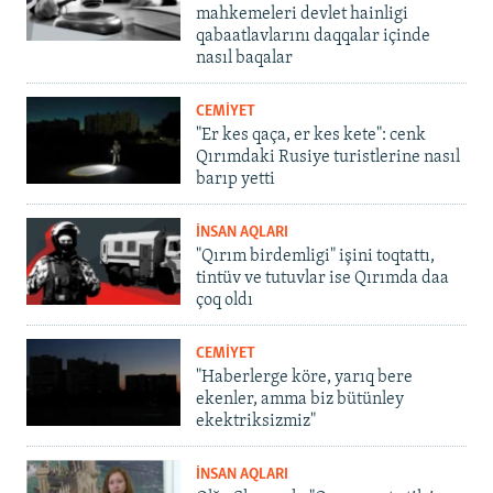
mahkemeleri devlet hainligi
qabaatlavlarını daqqalar içinde
nasıl baqalar
CEMİYET
"Er kes qaça, er kes kete": cenk
Qırımdaki Rusiye turistlerine nasıl
barıp yetti
İNSAN AQLARI
"Qırım birdemligi" işini toqtattı,
tintüv ve tutuvlar ise Qırımda daa
çoq oldı
CEMİYET
"Haberlerge köre, yarıq bere
ekenler, amma biz bütünley
ekektriksizmiz"
İNSAN AQLARI