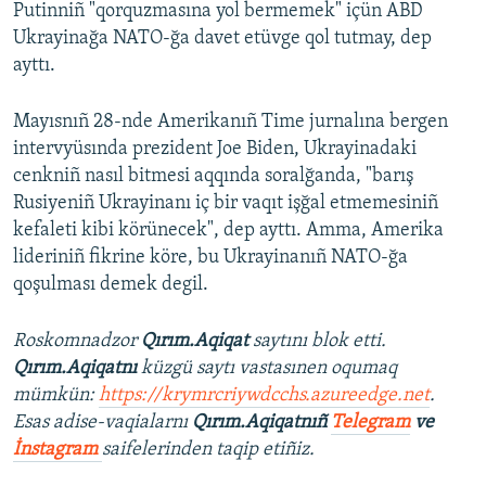
Putinniñ "qorquzmasına yol bermemek" içün ABD
Ukrayinağa NATO-ğa davet etüvge qol tutmay, dep
ayttı.
Mayısnıñ 28-nde Amerikanıñ Time jurnalına bergen
intervyüsında prezident Joe Biden, Ukrayinadaki
cenkniñ nasıl bitmesi aqqında soralğanda, "barış
Rusiyeniñ Ukrayinanı iç bir vaqıt işğal etmemesiniñ
kefaleti kibi körünecek", dep ayttı. Amma, Amerika
lideriniñ fikrine köre, bu Ukrayinanıñ NATO-ğa
qoşulması demek degil.
Roskomnadzor
Qırım.Aqiqat
saytını blok etti.
Qırım.Aqiqatnı
küzgü saytı vastasınen oqumaq
mümkün:
https://krymrcriywdcchs.azureedge.net
.
Esas adise-vaqialarnı
Qırım.Aqiqatnıñ
Telegram
ve
İnstagram
saifelerinden taqip etiñiz.