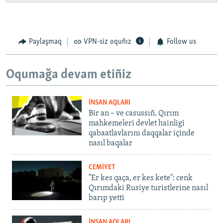
Paylaşmaq
VPN-siz oquñız
Follow us
Oqumağa devam etiñiz
İNSAN AQLARI
Bir an – ve casussıñ. Qırım
mahkemeleri devlet hainligi
qabaatlavlarını daqqalar içinde
nasıl baqalar
CEMİYET
"Er kes qaça, er kes kete": cenk
Qırımdaki Rusiye turistlerine nasıl
barıp yetti
İNSAN AQLARI