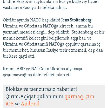
bildire Peskovnıñ aytqanlarını Rusiye kütleviy haber
vastaları «Rossiya-1» telekanalına.
Oktâbr ayında NATO baş kâtibi
Jens Stoltenberg
Ukraina ve Gürcistan NATOğa kirecek, amma bu
yarınnıñ meselesi degil, dep bildirdi. Stoltenberg er bir
memleketniñ kelecegini belgilemek aqqı bar, ve
Ukraina ve Gürcistannıñ NATOğa qoşuluv qararına iç
bir memleket, hususan Rusiye tesir etmemeli, dep daa
bir kere qayd etti.
Kreml, ABD ve NATOdan Ukraina alyansqa
qoşulmaycağına dair kefalet talap ete.
Bloklav ve tsenzurasız haberler!
Qırım.Aqiqat qullanımını
qurmaq içün
iOS
ve
Android
.