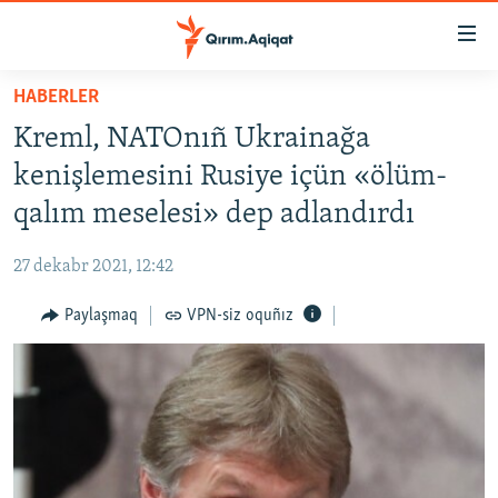
Link
açıqlığı
Esas
HABERLER
mündericege
HABERLER
Kreml, NATOnıñ Ukrainağa
qaytmaq
SİYASET
Baş
kenişlemesini Rusiye içün «ölüm-
İQTİSADİYAT
navigatsiyağa
qalım meselesi» dep adlandırdı
qaytmaq
CEMİYET
Qıdıruvğa
27 dekabr 2021, 12:42
MEDENİYET
qaytmaq
Paylaşmaq
VPN-siz oquñız
İNSAN AQLARI
VİDEO
SÜRET
BLOGLAR
FİKİR