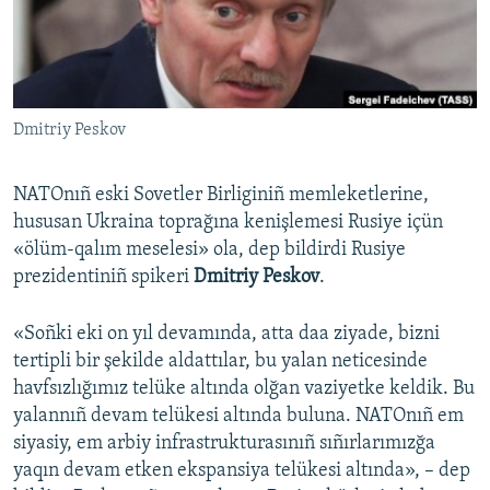
Русский
Українською
Dmitriy Peskov
QOŞULIÑIZ!
NATOnıñ eski Sovetler Birliginiñ memleketlerine,
hususan Ukraina toprağına kenişlemesi Rusiye içün
RFE/RS bütün saytları
«ölüm-qalım meselesi» ola, dep bildirdi Rusiye
prezidentiniñ spikeri
Dmitriy Peskov
.
«Soñki eki on yıl devamında, atta daa ziyade, bizni
tertipli bir şekilde aldattılar, bu yalan neticesinde
havfsızlığımız telüke altında olğan vaziyetke keldik. Bu
yalannıñ devam telükesi altında buluna. NATOnıñ em
siyasiy, em arbiy infrastrukturasınıñ sıñırlarımızğa
yaqın devam etken ekspansiya telükesi altında», – dep