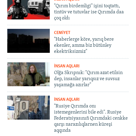
"Qırım birdemligi" işini toqtattı,
tintüv ve tutuvlar ise Qırımda daa
çoq oldı
CEMİYET
"Haberlerge köre, yarıq bere
ekenler, amma biz bütünley
ekektriksizmiz"
İNSAN AQLARI
Olğa Skrıpnık: "Qırım azat etilsin
dep, insanlar yarıqsız ve suvsuz
yaşamağa azırlar"
İNSAN AQLARI
"Rusiye Qırımda onı
istemegenlerini bile edi". Rusiye
Federatsiyasınıñ Qırımdaki cenkke
qarşı narazılıqlarnen küreşi
aqqında