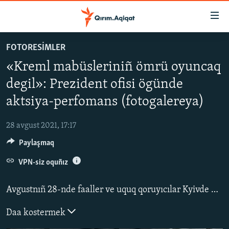
Link
açıqlığı
Esas
FOTORESİMLER
mündericege
HABERLER
«Kreml mabüsleriniñ ömrü oyuncaq
qaytmaq
SİYASET
Baş
degil»: Prezident ofisi ögünde
İQTİSADİYAT
navigatsiyağa
aktsiya-perfomans (fotogalereya)
qaytmaq
CEMİYET
Qıdıruvğa
28 avgust 2021, 17:17
MEDENİYET
qaytmaq
Paylaşmaq
İNSAN AQLARI
VPN-siz oquñız
VİDEO
SÜRET
Avgustnıñ 28-nde faaller ve uquq qoruyıcılar Kyivde Prezident ofisi ögünde «Kreml mabüsleriniñ ömrü oyuncaq degil» adlı aktsiya-perfomans keçirdiler.
BLOGLAR
Daa kostermek
FİKİR