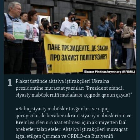
Русский
Українською
QOŞULIÑIZ!
RFE/RS bütün saytları
1
Plakat üstünde aktsiya iştirakçileri Ukraina
prezidentine muracaat yazdılar: "Prezident efendi,
siyasiy mabüslerniñ mudafaası aqqında qanun qayda?"
«Sabıq siyasiy mabüsler tuvğanları ve uquq
qoruyıcılar ile beraber ukrain siyasiy mabüsleriniñ ve
Kreml esirleriniñ azat etilmesi içün akimiyetten faal
areketler talap eteler. Aktsiya iştirakçileri muvaqqat
işğal etilgen Qırımda ve ORDLO-da Rusiyeniñ