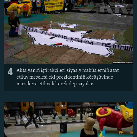
4
Aktsiyanıñ iştirakçileri siyasiy mabüslerniñ azat
etilüv meselesi eki prezidentiniñ körüşüvinde
muzakere etilmek kerek dep sayalar