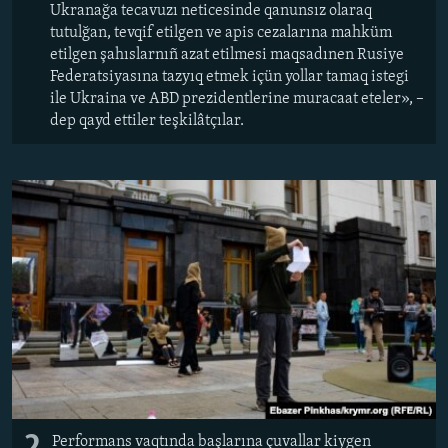
Ukranağa tecavuzı neticesinde qanunsız olaraq
tutulğan, tevqif etilgen ve apis cezalarına mahküm
etilgen şahıslarnıñ azat etilmesi maqsadınen Rusiye
Federatsiyasına tazyıq etmek içün yollar tamaq istegi
ile Ukraina ve ABD prezidentlerine muracaat eteler», –
dep qayd ettiler teşkilâtçılar.
Performans vaqtında başlarına çuvallar kiygen