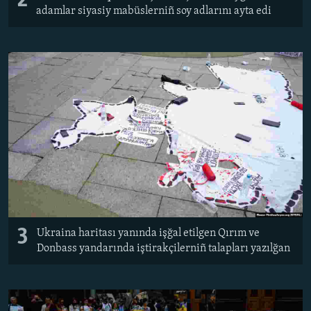
2
adamlar siyasiy mabüslerniñ soy adlarını ayta edi
3
Ukraina haritası yanında işğal etilgen Qırım ve
Donbass yandarında iştirakçilerniñ talapları yazılğan