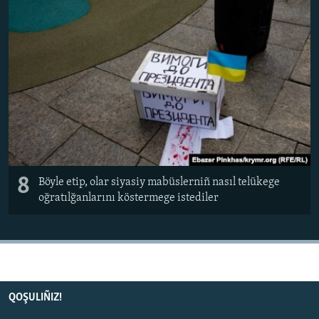
8
Böyle etip, olar siyasiy mabüslerniñ nasıl telükege
oğratılğanlarını köstermege istediler
QOŞULIÑIZ!