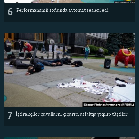
6
Performansnıñ soñunda avtomat sesleri edi
7
İştirakçiler çuvallarnı çıqarıp, asfaltqa yıqılıp tüştiler