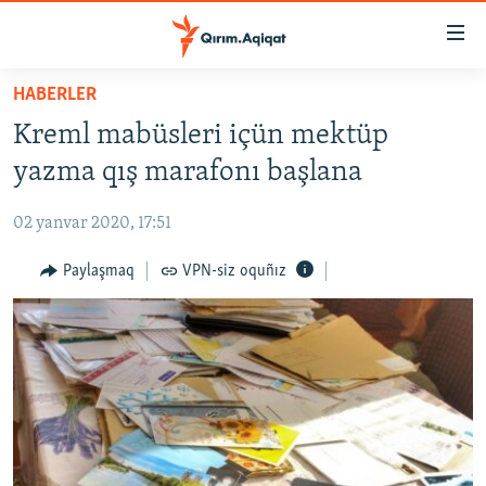
Link
açıqlığı
Esas
HABERLER
mündericege
HABERLER
Kreml mabüsleri içün mektüp
qaytmaq
SİYASET
Baş
yazma qış marafonı başlana
İQTİSADİYAT
navigatsiyağa
qaytmaq
02 yanvar 2020, 17:51
CEMİYET
Qıdıruvğa
MEDENİYET
Paylaşmaq
VPN-siz oquñız
qaytmaq
İNSAN AQLARI
VİDEO
SÜRET
BLOGLAR
FİKİR