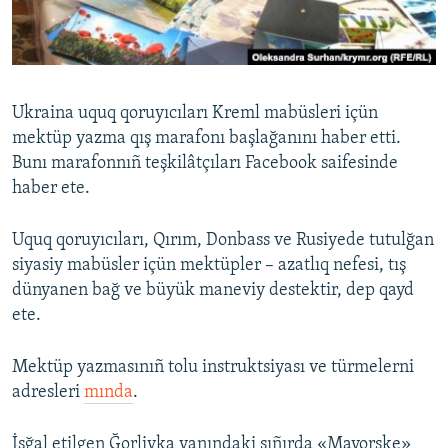
Русский
Українською
Ukraina uquq qoruyıcıları Kreml mabüsleri içün
QOŞULIÑIZ!
mektüp yazma qış marafonı başlağanını haber etti.
Bunı marafonnıñ teşkilâtçıları Facebook saifesinde
haber ete.
RFE/RS bütün saytları
Uquq qoruyıcıları, Qırım, Donbass ve Rusiyede tutulğan
siyasiy mabüsler içün mektüpler – azatlıq nefesi, tış
dünyanen bağ ve büyük maneviy destektir, dep qayd
ete.
Mektüp yazmasınıñ tolu instruktsiyası ve türmelerni
adresleri
mında
.
İşğal etilgen Ğorlivka yanındaki sıñırda «Mayorske»