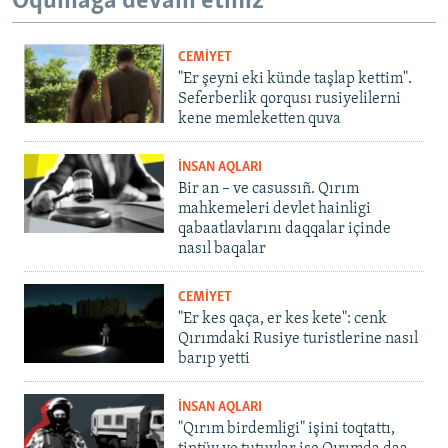
Oqumağa devam etiñiz
CEMİYET
"Er şeyni eki künde taşlap kettim".
Seferberlik qorqusı rusiyelilerni
kene memleketten quva
İNSAN AQLARI
Bir an – ve casussıñ. Qırım
mahkemeleri devlet hainligi
qabaatlavlarını daqqalar içinde
nasıl baqalar
CEMİYET
"Er kes qaça, er kes kete": cenk
Qırımdaki Rusiye turistlerine nasıl
barıp yetti
İNSAN AQLARI
"Qırım birdemligi" işini toqtattı,