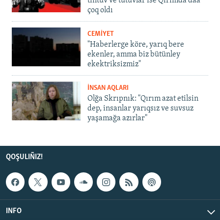
tintüv ve tutuvlar ise Qırımda daa
çoq oldı
CEMİYET
"Haberlerge köre, yarıq bere
ekenler, amma biz bütünley
ekektriksizmiz"
İNSAN AQLARI
Olğa Skrıpnık: "Qırım azat etilsin
dep, insanlar yarıqsız ve suvsuz
yaşamağa azırlar"
QOŞULIÑIZ!
INFO