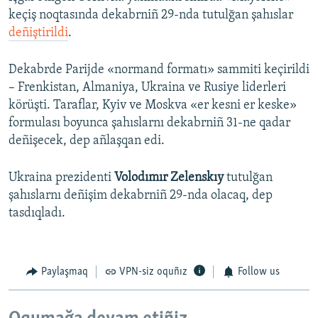
keçiş noqtasında dekabrniñ 29-nda tutulğan şahıslar
deñiştirildi
.
Dekabrde Parijde «normand formatı» sammiti keçirildi
– Frenkistan, Almaniya, Ukraina ve Rusiye liderleri
körüşti. Taraflar, Kyiv ve Moskva «er kesni er keske»
formulası boyunca şahıslarnı dekabrniñ 31-ne qadar
deñişecek, dep añlaşqan edi.
Ukraina prezidenti
Volodımır Zelenskıy
tutulğan
şahıslarnı deñişim dekabrniñ 29-nda olacaq, dep
tasdıqladı.
Paylaşmaq
VPN-siz oquñız
Follow us