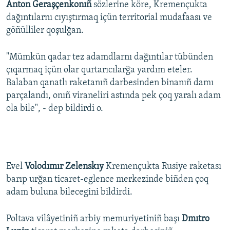
Anton Geraşçenkonıñ
sözlerine köre, Kremençukta
dağıntılarnı cıyıştırmaq içün territorial mudafaası ve
göñülliler qoşulğan.
"Mümkün qadar tez adamdlarnı dağıntılar tübünden
çıqarmaq içün olar qurtarıcılarğa yardım eteler.
Balaban qanatlı raketanıñ darbesinden binanıñ damı
parçalandı, onıñ viraneliri astında pek çoq yaralı adam
ola bile", - dep bildirdi o.
Evel
Volodımır Zelenskıy
Kremençukta Rusiye raketası
barıp urğan ticaret-eglence merkezinde biñden çoq
adam buluna bilecegini bildirdi.
Poltava vilâyetiniñ arbiy memuriyetiniñ başı
Dmıtro