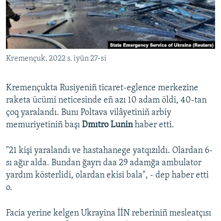
Русский
Українською
Kremençuk. 2022 s. iyün 27-si
QOŞULIÑIZ!
Kremençukta Rusiyeniñ ticaret-eglence merkezine
raketa ücümi neticesinde eñ azı 10 adam öldi, 40-tan
RFE/RS bütün saytları
çoq yaralandı. Bunı Poltava vilâyetiniñ arbiy
memuriyetiniñ başı
Dmıtro Lunin
haber etti.
"21 kişi yaralandı ve hastahanege yatqızıldı. Olardan 6-
sı ağır alda. Bundan ğayrı daa 29 adamğa ambulator
yardım kösterlidi, olardan ekisi bala", - dep haber etti
o.
Facia yerine kelgen Ukrayina İİN reberiniñ mesleatçısı