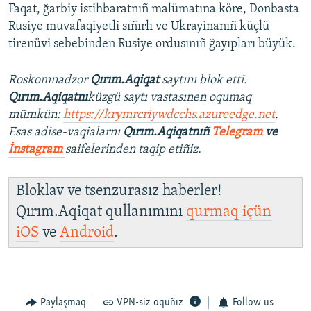
Faqat, ğarbiy istihbaratnıñ malümatına köre, Donbasta
Rusiye muvafaqiyetli sıñırlı ve Ukrayinanıñ küçlü
tirenüvi sebebinden Rusiye ordusınıñ ğayıpları büyük.
Roskomnadzor
Qırım.Aqiqat
saytını blok etti.
Qırım.Aqiqatnı
küzgü saytı vastasınen oqumaq
mümkün:
https://krymrcriywdcchs.azureedge.net
.
Esas adise-vaqialarnı
Qırım.Aqiqatnıñ
Telegram
ve
İnstagram
saifelerinden taqip etiñiz.
Bloklav ve tsenzurasız haberler!
Qırım.Aqiqat qullanımını
qurmaq içün
iOS
ve
Android
.
Paylaşmaq
VPN-siz oquñız
Follow us