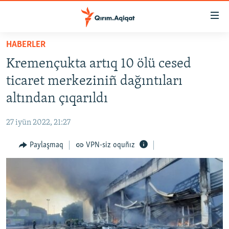
Link
açıqlığı
Esas
HABERLER
mündericege
HABERLER
Kremençukta artıq 10 ölü cesed
qaytmaq
SİYASET
Baş
ticaret merkeziniñ dağıntıları
İQTİSADİYAT
navigatsiyağa
altından çıqarıldı
qaytmaq
CEMİYET
Qıdıruvğa
27 iyün 2022, 21:27
MEDENİYET
qaytmaq
Paylaşmaq
VPN-siz oquñız
İNSAN AQLARI
VİDEO
SÜRET
BLOGLAR
FİKİR