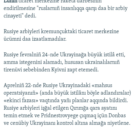
Lunin
ticaret merkezine raketa darbesiniñ
endirilmesine "ruslarnıñ insanlıqqa qarşı daa bir arbiy
cinayeti" dedi.
Rusiye arbiyleri kremunçuktaki ticaret merkezine
ücümni daa izaatlamadılar.
Rusiye fevralniñ 24-nde Ukrayinağa büyük istilâ etti,
amma istegenini alamadı, hususan ukrainalılarnıñ
tirenüvi sebebinden Kyivni zapt etemedi.
Aprelniñ 22-nde Rusiye Ukrayinadaki «mahsus
operatsiyanıñ» (anda büyük istilânı böyle adlandıralar)
«ekinci fazası» vaqtında yañı planlar aqqında bildirdi.
Rusiye arbiyleri işğal etilgen Qırımğa qara ayatını
temin etmek ve Pridnestrovyege çıqmaq içün Donbas
ve cenübiy Ukrayinanı kontrol altına almağa niyetlene.