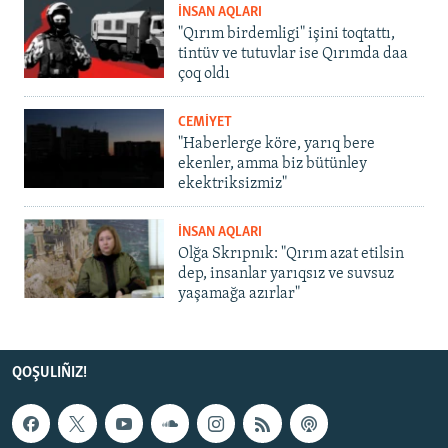
İNSAN AQLARI
"Qırım birdemligi" işini toqtattı,
tintüv ve tutuvlar ise Qırımda daa
çoq oldı
CEMİYET
"Haberlerge köre, yarıq bere
ekenler, amma biz bütünley
ekektriksizmiz"
İNSAN AQLARI
Olğa Skrıpnık: "Qırım azat etilsin
dep, insanlar yarıqsız ve suvsuz
yaşamağa azırlar"
QOŞULIÑIZ!