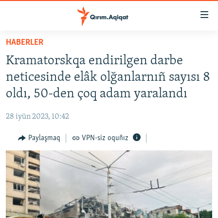
Link
açıqlığı
Esas
HABERLER
mündericege
HABERLER
Kramatorskqa endirilgen darbe
qaytmaq
SİYASET
Baş
neticesinde elâk olğanlarnıñ sayısı 8
İQTİSADİYAT
navigatsiyağa
oldı, 50-den çoq adam yaralandı
qaytmaq
CEMİYET
Qıdıruvğa
28 iyün 2023, 10:42
MEDENİYET
qaytmaq
Paylaşmaq
VPN-siz oquñız
İNSAN AQLARI
VİDEO
SÜRET
BLOGLAR
FİKİR