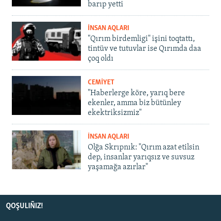
barıp yetti
İNSAN AQLARI
"Qırım birdemligi" işini toqtattı,
tintüv ve tutuvlar ise Qırımda daa
çoq oldı
CEMİYET
"Haberlerge köre, yarıq bere
ekenler, amma biz bütünley
ekektriksizmiz"
İNSAN AQLARI
Olğa Skrıpnık: "Qırım azat etilsin
dep, insanlar yarıqsız ve suvsuz
yaşamağa azırlar"
QOŞULIÑIZ!