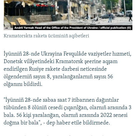
Русский
Українською
Kramatorskta raketa ücüminiñ aqibetleri
QOŞULIÑIZ!
İyünniñ 28-nde Ukrayina Fevqulâde vaziyetler hızmeti,
Donetsk vilâyetindeki Kramatorsk şeerine aqşam
RFE/RS bütün saytları
endirilgen Rusiye rakete darbesi neticesinde
ölgenderniñ sayısı 8, yaralanğanlarnıñ sayısı 56
olğanını bildirdi.
"İyünniñ 28-nde sabaa saat 7 itibarınen dağıntılar
tübünden 8 ölüniñ cesedi çıqarılğan, olarnıñ arasında 3
bala. 56 kişi yaralanğan, olarnıñ arasında 2022 senesi
doğma bir bala", - dep haber etile bildirmede.