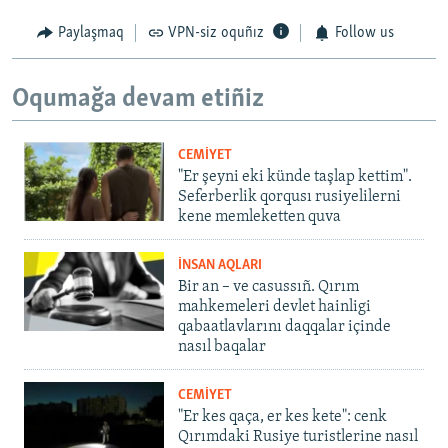
Paylaşmaq
VPN-siz oquñız
Follow us
Oqumağa devam etiñiz
CEMİYET
"Er şeyni eki künde taşlap kettim".
Seferberlik qorqusı rusiyelilerni
kene memleketten quva
İNSAN AQLARI
Bir an – ve casussıñ. Qırım
mahkemeleri devlet hainligi
qabaatlavlarını daqqalar içinde
nasıl baqalar
CEMİYET
"Er kes qaça, er kes kete": cenk
Qırımdaki Rusiye turistlerine nasıl