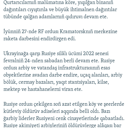
Qurtarıcılarnıñ malümatına köre, yıqılğan binanıñ
dağıntıları cıyıştırıla ve büyük ihtimalnen dağıntılar
tübünde qalğan adamlarnıñ qıdıruvı devam ete.
İyünniñ 27-nde RF ordusı Kramatorsknıñ merkezine
raketa darbesini endirdirgen edi.
Ukrayinağa qarşı Rusiye silâlı ücümi 2022 senesi
fevralniñ 24-nden sabadan berli devam ete. Rusiye
ordusı arbiy ve vatandaş infrastrukturasınıñ esas
obyektlerine avadan darbe endire, uçaq alanları, arbiy
bölük, cermay bazaları, yaqıt stantsiyaları, kilse,
mektep ve hastahanelerni viran ete.
Rusiye ordusı çekilgen soñ azat etilgen köy ve şeerlerde
kütleviy öldürüv adiseleri aqqında belli oldı. Bazı
ğarbiy liderler Rusiyeni cenk cinayetlerinde qabaatladı.
Rusiye akimiyeti arbiyleriniñ öldürüvlerge alâqası bar