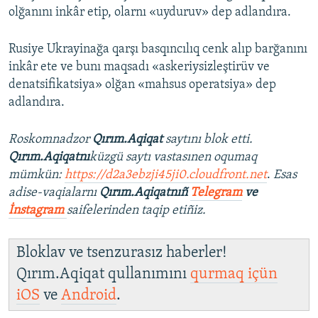
olğanını inkâr etip, olarnı «uyduruv» dep adlandıra.
Rusiye Ukrayinağa qarşı basqıncılıq cenk alıp barğanını
inkâr ete ve bunı maqsadı «askeriysizleştirüv ve
denatsifikatsiya» olğan «mahsus operatsiya» dep
adlandıra.
Roskomnadzor
Qırım.Aqiqat
saytını blok etti.
Qırım.Aqiqatnı
küzgü saytı vastasınen oqumaq
mümkün:
https://d2a3ebzji45ji0.cloudfront.net
.
Esas
adise-vaqialarnı
Qırım.Aqiqatnıñ
Telegram
ve
İnstagram
saifelerinden taqip etiñiz.
Bloklav ve tsenzurasız haberler!
Qırım.Aqiqat qullanımını
qurmaq içün
iOS
ve
Android
.