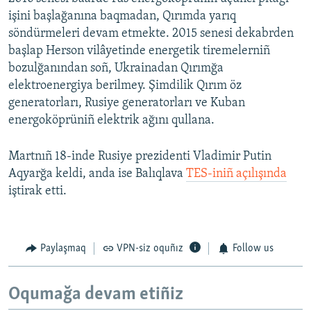
işini başlağanına baqmadan, Qırımda yarıq
söndürmeleri devam etmekte. 2015 senesi dekabrden
başlap Herson vilâyetinde energetik tiremelerniñ
bozulğanından soñ, Ukrainadan Qırımğa
elektroenergiya berilmey. Şimdilik Qırım öz
generatorları, Rusiye generatorları ve Kuban
energoköprüniñ elektrik ağını qullana.
Martnıñ 18-inde Rusiye prezidenti Vladimir Putin
Aqyarğa keldi, anda ise Balıqlava
TES-iniñ açılışında
iştirak etti.
Paylaşmaq
VPN-siz oquñız
Follow us
Oqumağa devam etiñiz