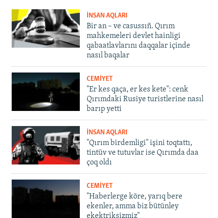
İNSAN AQLARI
Bir an – ve casussıñ. Qırım
mahkemeleri devlet hainligi
qabaatlavlarını daqqalar içinde
nasıl baqalar
CEMİYET
"Er kes qaça, er kes kete": cenk
Qırımdaki Rusiye turistlerine nasıl
barıp yetti
İNSAN AQLARI
"Qırım birdemligi" işini toqtattı,
tintüv ve tutuvlar ise Qırımda daa
çoq oldı
CEMİYET
"Haberlerge köre, yarıq bere
ekenler, amma biz bütünley
ekektriksizmiz"