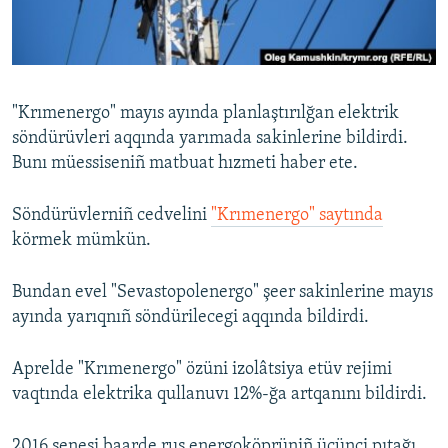
Русский
Українською
"Krımenergo" mayıs ayında planlaştırılğan elektrik
QOŞULIÑIZ!
söndürüvleri aqqında yarımada sakinlerine bildirdi.
Bunı müessiseniñ matbuat hızmeti haber ete.
Söndürüvlerniñ cedvelini
"Krımenergo" saytında
RFE/RS bütün saytları
körmek mümkün.
Bundan evel "Sevastopolenergo" şeer sakinlerine mayıs
ayında yarıqnıñ söndürilecegi aqqında bildirdi.
Aprelde "Krımenergo" özüni izolâtsiya etüv rejimi
vaqtında elektrika qullanuvı 12%-ğa artqanını bildirdi.
2016 senesi baarde rus energoköprüniñ üçünci pıtağı