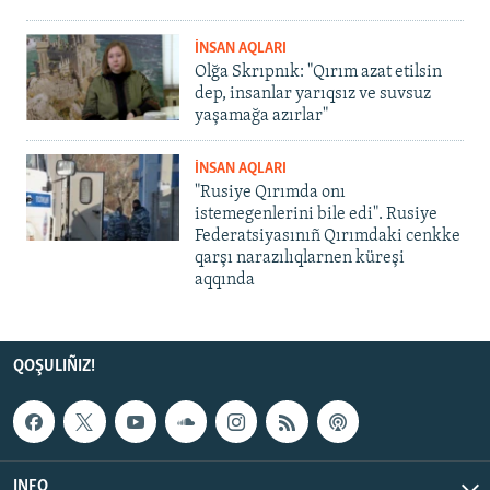
İNSAN AQLARI
Olğa Skrıpnık: "Qırım azat etilsin
dep, insanlar yarıqsız ve suvsuz
yaşamağa azırlar"
İNSAN AQLARI
"Rusiye Qırımda onı
istemegenlerini bile edi". Rusiye
Federatsiyasınıñ Qırımdaki cenkke
qarşı narazılıqlarnen küreşi
aqqında
QOŞULIÑIZ!
INFO