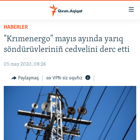
Link
açıqlığı
Esas
HABERLER
mündericege
HABERLER
"Krımenergo" mayıs ayında yarıq
qaytmaq
SİYASET
Baş
söndürüvleriniñ cedvelini derc etti
İQTİSADİYAT
navigatsiyağa
qaytmaq
05 may 2020, 08:26
CEMİYET
Qıdıruvğa
MEDENİYET
Paylaşmaq
VPN-siz oquñız
qaytmaq
İNSAN AQLARI
VİDEO
SÜRET
BLOGLAR
FİKİR