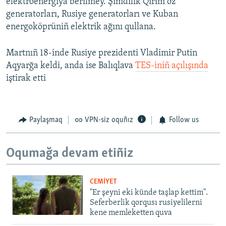
elektroenergiya berilmey. Şimdilik Qırım öz
generatorları, Rusiye generatorları ve Kuban
energoköprüniñ elektrik ağını qullana.
Martnıñ 18-inde Rusiye prezidenti Vladimir Putin
Aqyarğa keldi, anda ise Balıqlava
TES-iniñ açılışında
iştirak etti
Paylaşmaq
VPN-siz oquñız
Follow us
Oqumağa devam etiñiz
CEMİYET
"Er şeyni eki künde taşlap kettim".
Seferberlik qorqusı rusiyelilerni
kene memleketten quva