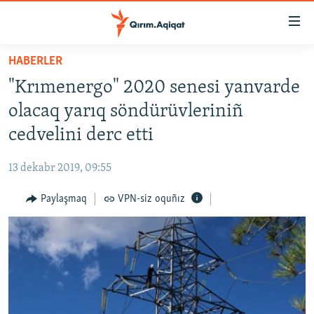
Link
açıqlığı
Esas
HABERLER
mündericege
HABERLER
"Krımenergo" 2020 senesi yanvarde
qaytmaq
SİYASET
Baş
olacaq yarıq söndürüvleriniñ
İQTİSADİYAT
navigatsiyağa
cedvelini derc etti
qaytmaq
CEMİYET
Qıdıruvğa
13 dekabr 2019, 09:55
MEDENİYET
qaytmaq
Paylaşmaq
VPN-siz oquñız
İNSAN AQLARI
VİDEO
SÜRET
BLOGLAR
FİKİR