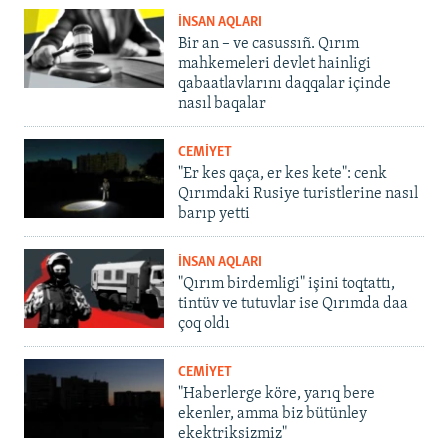
İNSAN AQLARI
Bir an – ve casussıñ. Qırım
mahkemeleri devlet hainligi
qabaatlavlarını daqqalar içinde
nasıl baqalar
CEMİYET
"Er kes qaça, er kes kete": cenk
Qırımdaki Rusiye turistlerine nasıl
barıp yetti
İNSAN AQLARI
"Qırım birdemligi" işini toqtattı,
tintüv ve tutuvlar ise Qırımda daa
çoq oldı
CEMİYET
"Haberlerge köre, yarıq bere
ekenler, amma biz bütünley
ekektriksizmiz"