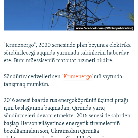
Русский
Українською
QOŞULIÑIZ!
"Krımenergo", 2020 senesinde plan boyunca elektrika
söndürilecegi aqqında yarımada sakinlerini haberdar
ete. Bunı müessiseniñ matbuat hızmeti bildire.
RFE/RS bütün saytları
Söndürüv cedvellerinen "
Krımenergo
"nıñ saytında
tanışmaq mümkün.
2016 senesi baarde rus energoköprüniñ üçünci pıtağı
işini başlağanına baqmadan, Qırımda yarıq
söndürmeleri devam etmekte. 2015 senesi dekabrden
başlap Herson vilâyetinde energetik tiremelerniñ
bozulğanından soñ, Ukrainadan Qırımğa