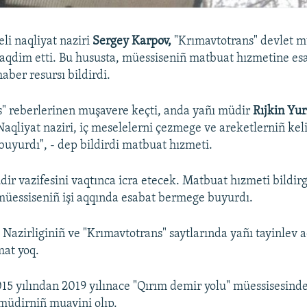
li naqliyat naziri
Sergey Karpov,
"Krımavtotrans" devlet m
 taqdim etti. Bu hususta, müessiseniñ matbuat hızmetine esa
haber resursı bildirdi.
" reberlerinen muşavere keçti, anda yañı müdir
Rıjkin Yur
Naqliyat naziri, iç meselelerni çezmege ve areketlerniñ keli
uyurdı", - dep bildirdi matbuat hızmeti.
ir vazifesini vaqtınca icra etecek. Matbuat hızmeti bildirge
 müessiseniñ işi aqqında esabat bermege buyurdı.
 Nazirliginiñ ve "Krımavtotrans" saytlarında yañı tayinlev 
mat yoq.
015 yılından 2019 yılınace "Qırım demir yolu" müessisesinde 
 müdirniñ muavini olıp.