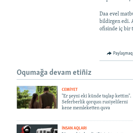
Daa evel matbu
bildirgen edi.
ofisinde iç bir
Paylaşmaq
Oqumağa devam etiñiz
CEMİYET
"Er şeyni eki künde taşlap kettim".
Seferberlik qorqusı rusiyelilerni
kene memleketten quva
İNSAN AQLARI