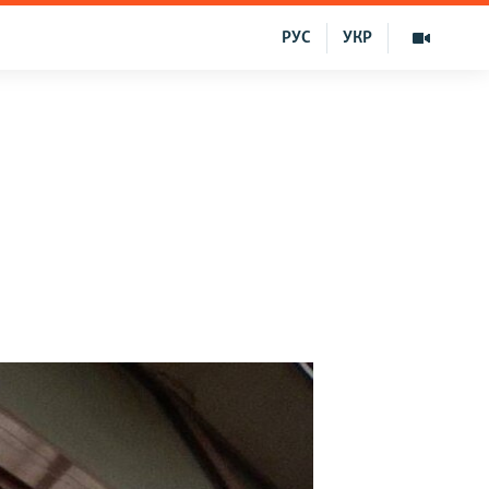
РУС
УКР