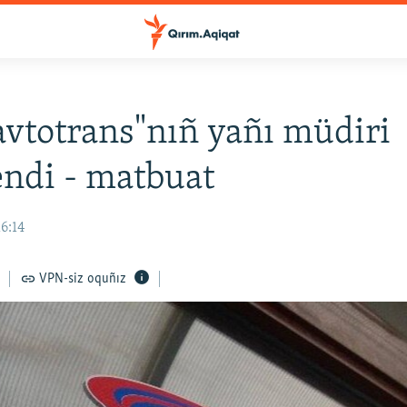
vtotrans"nıñ yañı müdiri
endi - matbuat
16:14
VPN-siz oquñız