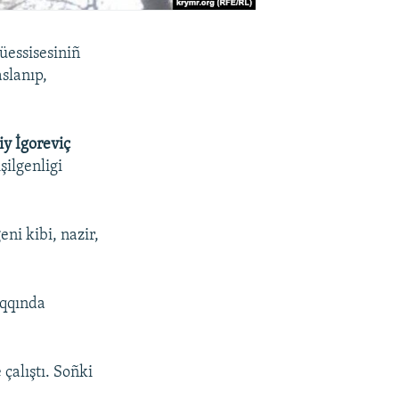
üessisesiniñ
slanıp,
iy İgoreviç
şilgenligi
ni kibi, nazir,
aqqında
çalıştı. Soñki