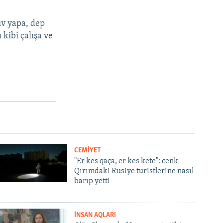
üv yapa, dep
kibi çalışa ve
CEMİYET
"Er kes qaça, er kes kete": cenk
Qırımdaki Rusiye turistlerine nasıl
barıp yetti
İNSAN AQLARI