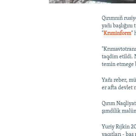
Qırımnıñ rusiye
yañı başlığını
"
Krıminform
" 
"Krımavtotrans
taqdim etildi. 
temin etmege b
Yañı reber, müd
er afta devlet
Qırım Naqliyat
şımdilik malü
Yuriy Rıjkin 2
vaqıtları - baş