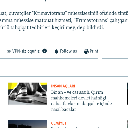
at, quvetçiler "Krımavtotrans" müessisesiniñ ofisinde tint
 Amma müessise matbuat hızmeti, "Krımavtotrans" çalışqanı 
 türlü tahqiqat tedbirleri keçirilmey, dep bildirdi.
VPN-siz oquñız
Follow us
Print
İNSAN AQLARI
Bir an – ve casussıñ. Qırım
mahkemeleri devlet hainligi
qabaatlavlarını daqqalar içinde
nasıl baqalar
CEMİYET