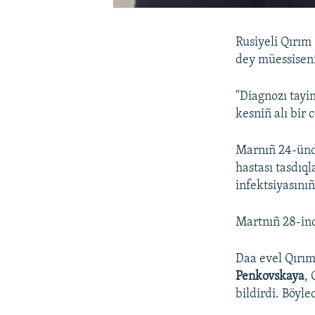
Rusiyeli Qırım
dey müessisen
"Diagnozı tayi
kesniñ alı bir 
Marnıñ 24-ünde
hastası tasdıq
infektsiyasınıñ
Martnıñ 28-ind
Daa evel Qırım
Penkovskaya
,
bildirdi. Böyl