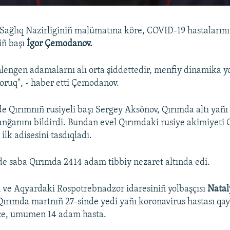
 Sağlıq Nazirliginiñ malümatına köre, COVID-19 hastalarınıñ
iñ başı
İgor Çemodanov.
nlengen adamalarnı alı orta şiddettedir, menfiy dinamika
coruq", - haber etti Çemodanov.
 Qırımnıñ rusiyeli başı Sergey Aksönov, Qırımda altı yañı
lanğanını bildirdi. Bundan evel Qırımdaki rusiye akimiyeti
 ilk adisesini tasdıqladı.
e saba Qırımda 2414 adam tibbiy nezaret altında edi.
 ve Aqyardaki Rospotrebnadzor idaresiniñ yolbaşçısı
Natal
 Qırımda martnıñ 27-sinde yedi yañı koronavirus hastası qay
ece, umumen 14 adam hasta.