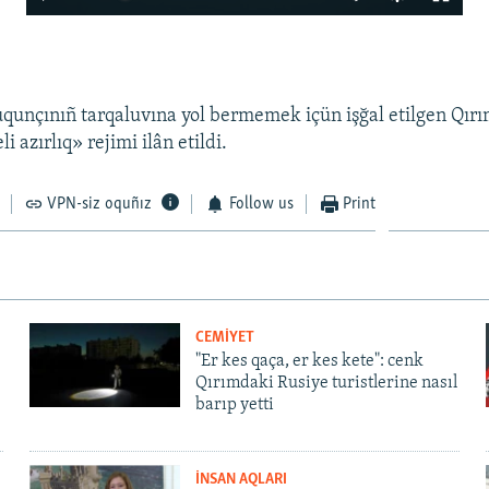
270p
360p
480p
qunçınıñ tarqaluvına yol bermemek içün işğal etilgen Qır
i azırlıq» rejimi ilân etildi.
1080p
Auto
270p
360p
480p
VPN-siz oquñız
Follow us
Print
1080p
CEMİYET
"Er kes qaça, er kes kete": cenk
Qırımdaki Rusiye turistlerine nasıl
barıp yetti
İNSAN AQLARI