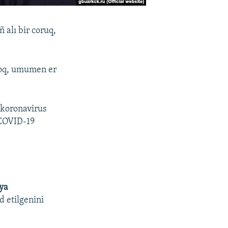
 alı bir coruq,
 yoq, umumen er
 koronavirus
 COVID-19
ya
d etilgenini