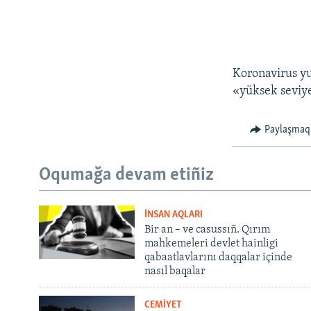
Koronavirus yu
«yüksek seviyel
Paylaşmaq
Oqumağa devam etiñiz
İNSAN AQLARI
Bir an – ve casussıñ. Qırım
mahkemeleri devlet hainligi
qabaatlavlarını daqqalar içinde
nasıl baqalar
CEMİYET