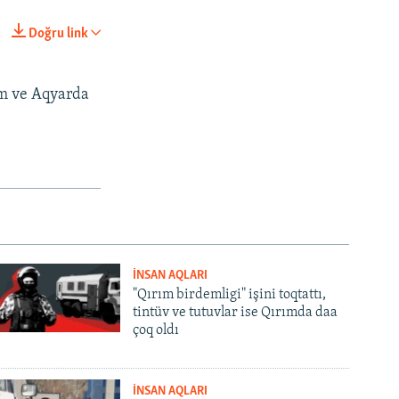
Doğru link
ım ve Aqyarda
px
px
width
height
İNSAN AQLARI
"Qırım birdemligi" işini toqtattı,
tintüv ve tutuvlar ise Qırımda daa
çoq oldı
İNSAN AQLARI