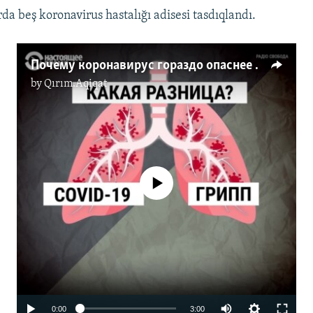
da beş koronavirus hastalığı adisesi tasdıqlandı.
Почему коронавирус гораздо опаснее гриппа (видео)
by
Qırım.Aqiqat
No media source currently available
Auto
0:00
3:00