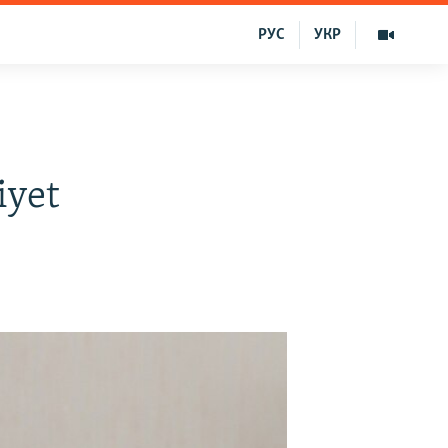
РУС
УКР
iyet