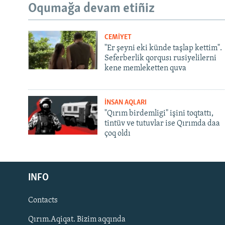
Oqumağa devam etiñiz
CEMİYET
"Er şeyni eki künde taşlap kettim".
Seferberlik qorqusı rusiyelilerni
kene memleketten quva
İNSAN AQLARI
"Qırım birdemligi" işini toqtattı,
tintüv ve tutuvlar ise Qırımda daa
çoq oldı
Русский
INFO
Українською
Contacts
QOŞULIÑIZ!
Qırım.Aqiqat. Bizim aqqında