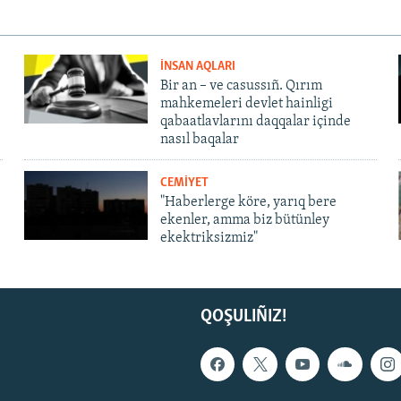
İNSAN AQLARI
Bir an – ve casussıñ. Qırım
mahkemeleri devlet hainligi
qabaatlavlarını daqqalar içinde
nasıl baqalar
CEMİYET
"Haberlerge köre, yarıq bere
ekenler, amma biz bütünley
ekektriksizmiz"
QOŞULIÑIZ!