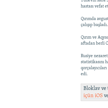
Tünevin saba 3
hastası vefat et
Qırımda avgust
çalışıp başladı
Qırım ve Aqya
aftadan berli 
Rusiye nezaret
statistikasını
qorçalayıcıları
edi.
Bloklav ve
içün
iOS
v