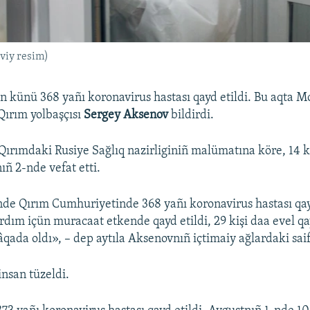
viy resim)
 künü 368 yañı koronavirus hastası qayd etildi. Bu aqta 
Qırım yolbaşçısı
Sergey Aksenov
bildirdi.
Qırımdaki Rusiye Sağlıq nazirliginiñ malümatına köre, 14 
ıñ 2-nde vefat etti.
de Qırım Cumhuriyetinde 368 yañı koronavirus hastası qayd
ardım içün muracaat etkende qayd etildi, 29 kişi daa evel qa
âqada oldı», – dep aytıla Aksenovnıñ içtimaiy ağlardaki sai
insan tüzeldi.