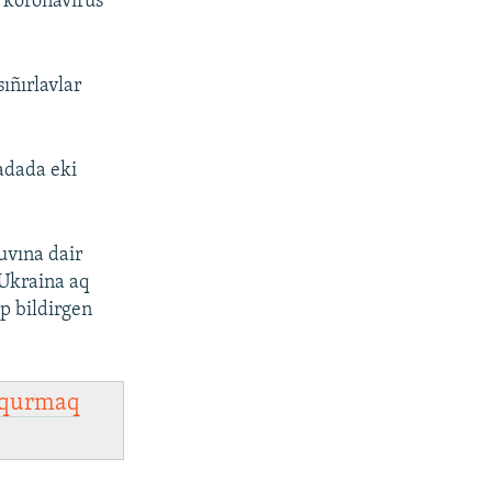
0 koronavirus
ıñırlavlar
adada eki
uvına dair
 Ukraina aq
ep bildirgen
qurmaq