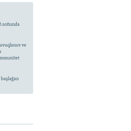
ıñ soñunda
 suvuqlanuv ve
n
 immunitet
n başlağan