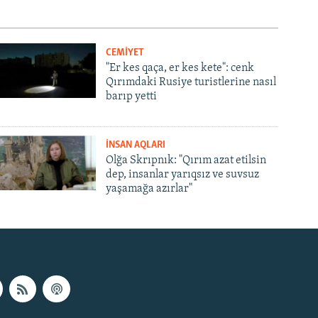
CEMİYET
"Er kes qaça, er kes kete": cenk
Qırımdaki Rusiye turistlerine nasıl
barıp yetti
İNSAN AQLARI
Olğa Skrıpnık: "Qırım azat etilsin
dep, insanlar yarıqsız ve suvsuz
yaşamağa azırlar"