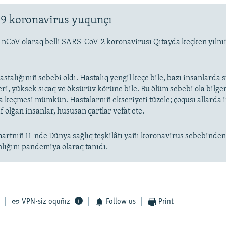
9 koronavirus yuqunçı
-nCoV olaraq belli SARS-CoV-2 koronavirusı Qıtayda keçken yıln
stalığınıñ sebebi oldı. Hastalıq yengil keçe bile, bazı insanlarda
eri, yüksek sıcaq ve öksürüv körüne bile. Bu ölüm sebebi ola bilge
keçmesi mümkün. Hastalarnıñ ekseriyeti tüzele; çoqusı allarda
f olğan insanlar, hususan qartlar vefat ete.
artnıñ 11-nde Dünya sağlıq teşkilâtı yañı koronavirus sebebinde
nlığını pandemiya olaraq tanıdı.
VPN-siz oquñız
Follow us
Print