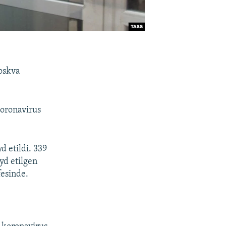
Moskva
koronavirus
 etildi. 339
yd etilgen
fesinde.