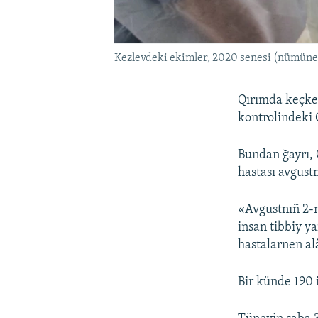
Kezlevdeki ekimler, 2020 senesi (nümüne
Qırımda keçken
kontrolindeki 
Bundan ğayrı, 
hastası avgustn
«Avgustnıñ 2-n
insan tibbiy y
hastalarnen al
Bir künde 190 