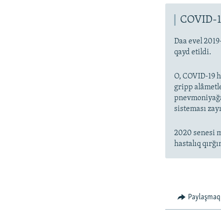
COVID-1
Daa evel 2019
qayd etildi.
O, COVID-19 ha
gripp alâmetl
pnevmoniyağa 
sisteması zayı
2020 senesi m
hastalıq qırğı
Paylaşmaq