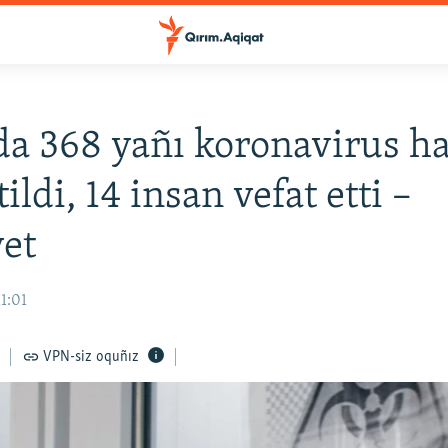
a 368 yañı koronavirus ha
ildi, 14 insan vefat etti –
et
11:01
VPN-siz oquñız