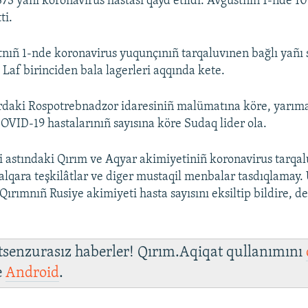
73 yañı koronavirus hastası qayd etildi. Avgustnıñ 1-nde 1
ti.
nıñ 1-nde koronavirus yuqunçınıñ tarqaluvınen bağlı yañı s
. Laf birinciden bala lagerleri aqqında kete.
rdaki Rospotrebnadzor idaresiniñ malümatına köre, yarım
COVID-19 hastalarınıñ sayısına köre Sudaq lider ola.
i astındaki Qırım ve Aqyar akimiyetiniñ koronavirus tarqal
 halqara teşkilâtlar ve diger mustaqil menbalar tasdıqlamay.
 Qırımnıñ Rusiye akimiyeti hasta sayısını eksiltip bildire, d
 tsenzurasız haberler! Qırım.Aqiqat qullanımını
e
Android
.