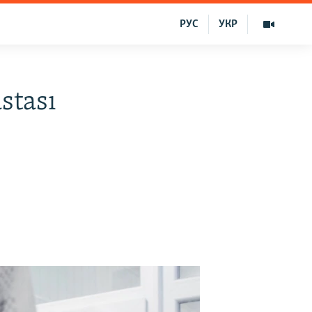
РУС
УКР
stası