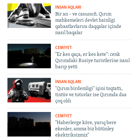
İNSAN AQLARI
Bir an – ve casussıñ. Qırım
mahkemeleri devlet hainligi
qabaatlavlarını daqqalar içinde
nasıl baqalar
CEMİYET
"Er kes qaça, er kes kete": cenk
Qırımdaki Rusiye turistlerine nasıl
barıp yetti
İNSAN AQLARI
"Qırım birdemligi" işini toqtattı,
tintüv ve tutuvlar ise Qırımda daa
çoq oldı
CEMİYET
"Haberlerge köre, yarıq bere
ekenler, amma biz bütünley
ekektriksizmiz"