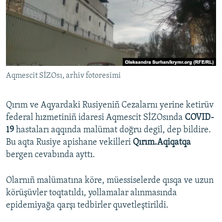
Русский
Українською
QOŞULIÑIZ!
Aqmescit SİZOsı, arhiv fotoresimi
Qırım ve Aqyardaki Rusiyeniñ Cezalarnı yerine ketirüv
RFE/RS bütün saytları
federal hızmetiniñ idaresi Aqmescit SİZOsında
COVID-
19
hastaları aqqında malümat doğru degil, dep bildire.
Bu aqta Rusiye apishane vekilleri
Qırım.Aqiqatqa
bergen cevabında ayttı.
Olarnıñ malümatına köre, müessiselerde qısqa ve uzun
körüşüvler toqtatıldı, yollamalar alınmasında
epidemiyağa qarşı tedbirler quvetleştirildi.