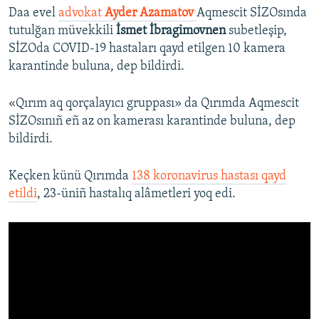
Daa evel
advokat
Ayder Azamatov
Aqmescit SİZOsında
tutulğan müvekkili
İsmet İbragimovnen
subetleşip,
SİZOda COVID-19 hastaları qayd etilgen 10 kamera
karantinde buluna, dep bildirdi.
«Qırım aq qorçalayıcı gruppası» da Qırımda Aqmescit
SİZOsınıñ eñ az on kamerası karantinde buluna, dep
bildirdi.
Keçken künü Qırımda
138 koronavirus hastası qayd
etildi
, 23-üniñ hastalıq alâmetleri yoq edi.