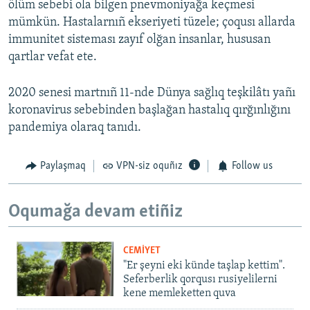
ölüm sebebi ola bilgen pnevmoniyağa keçmesi
mümkün. Hastalarnıñ ekseriyeti tüzele; çoqusı allarda
immunitet sisteması zayıf olğan insanlar, hususan
qartlar vefat ete.
2020 senesi martnıñ 11-nde Dünya sağlıq teşkilâtı yañı
koronavirus sebebinden başlağan hastalıq qırğınlığını
pandemiya olaraq tanıdı.
Paylaşmaq
VPN-siz oquñız
Follow us
Oqumağa devam etiñiz
CEMİYET
"Er şeyni eki künde taşlap kettim".
Seferberlik qorqusı rusiyelilerni
kene memleketten quva