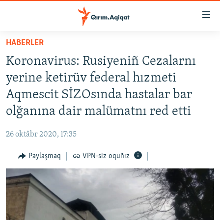
Link
açıqlığı
Esas
HABERLER
mündericege
HABERLER
Koronavirus: Rusiyeniñ Cezalarnı
qaytmaq
SİYASET
Baş
yerine ketirüv federal hızmeti
İQTİSADİYAT
navigatsiyağa
Aqmescit SİZOsında hastalar bar
qaytmaq
CEMİYET
olğanına dair malümatnı red etti
Qıdıruvğa
MEDENİYET
qaytmaq
26 oktâbr 2020, 17:35
İNSAN AQLARI
Paylaşmaq
VPN-siz oquñız
VİDEO
SÜRET
BLOGLAR
FİKİR