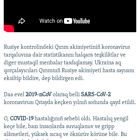
Rusiye kontrolindeki Qırım akimiyetiniñ koronavirus
tarqaluvına dair statistikasını halqara teşkilâtlar ve
diger mustaqil menbalar tasdıqlamay. Ukraina aq
qorçalayıcıları Qırımnıñ Rusiye akimiyeti hasta sayısını
eksiltip bildire, dep bildirgen edi.
Daa evel
2019-nCoV
olaraq belli
SARS-CoV-2
koronavirusı Qıtayda keçken yılnıñ soñunda qayd etildi.
O,
COVID-19
hastalığınıñ sebebi oldı. Hastalıq yengil
keçe bile, bazı insanlarda suvuqlanuv ve gripp
alâmetleri, yüksek sıcaq ve öksürüv körüne bile. Bu