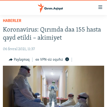
Link
açıqlığı
Esas
HABERLER
mündericege
HABERLER
Koronavirus: Qırımda daa 155 hasta
qaytmaq
SİYASET
Baş
qayd etildi – akimiyet
İQTİSADİYAT
navigatsiyağa
qaytmaq
06 fevral 2021, 11:37
CEMİYET
Qıdıruvğa
MEDENİYET
Paylaşmaq
VPN-siz oquñız
qaytmaq
İNSAN AQLARI
VİDEO
SÜRET
BLOGLAR
FİKİR