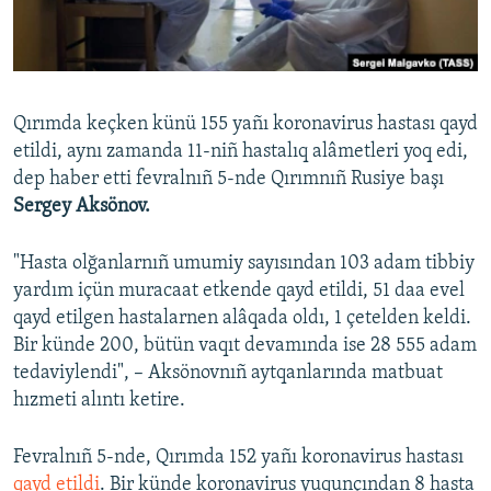
Русский
Українською
Qırımda keçken künü 155 yañı koronavirus hastası qayd
QOŞULIÑIZ!
etildi, aynı zamanda 11-niñ hastalıq alâmetleri yoq edi,
dep haber etti fevralnıñ 5-nde Qırımnıñ Rusiye başı
Sergey Aksönov.
RFE/RS bütün saytları
"Hasta olğanlarnıñ umumiy sayısından 103 adam tibbiy
yardım içün muracaat etkende qayd etildi, 51 daa evel
qayd etilgen hastalarnen alâqada oldı, 1 çetelden keldi.
Bir künde 200, bütün vaqıt devamında ise 28 555 adam
tedaviylendi", – Aksönovnıñ aytqanlarında matbuat
hızmeti alıntı ketire.
Fevralnıñ 5-nde, Qırımda 152 yañı koronavirus hastası
qayd etildi
. Bir künde koronavirus yuqunçından 8 hasta