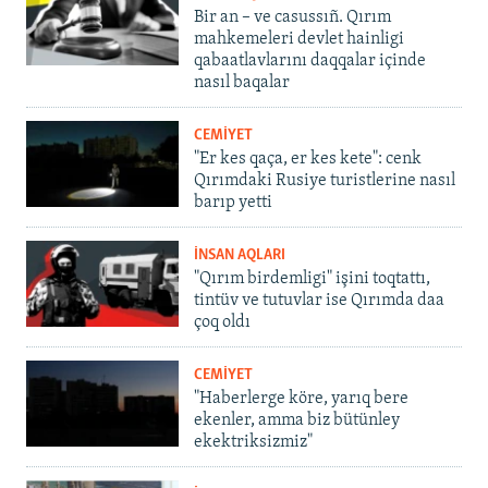
Bir an – ve casussıñ. Qırım
mahkemeleri devlet hainligi
qabaatlavlarını daqqalar içinde
nasıl baqalar
CEMİYET
"Er kes qaça, er kes kete": cenk
Qırımdaki Rusiye turistlerine nasıl
barıp yetti
İNSAN AQLARI
"Qırım birdemligi" işini toqtattı,
tintüv ve tutuvlar ise Qırımda daa
çoq oldı
CEMİYET
"Haberlerge köre, yarıq bere
ekenler, amma biz bütünley
ekektriksizmiz"