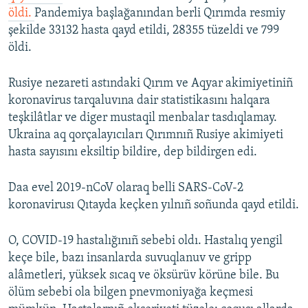
öldi.
Pandemiya başlağanından berli Qırımda resmiy
şekilde 33132 hasta qayd etildi, 28355 tüzeldi ve 799
öldi.
Rusiye nezareti astındaki Qırım ve Aqyar akimiyetiniñ
koronavirus tarqaluvına dair statistikasını halqara
teşkilâtlar ve diger mustaqil menbalar tasdıqlamay.
Ukraina aq qorçalayıcıları Qırımnıñ Rusiye akimiyeti
hasta sayısını eksiltip bildire, dep bildirgen edi.
Daa evel 2019-nCoV olaraq belli SARS-CoV-2
koronavirusı Qıtayda keçken yılnıñ soñunda qayd etildi.
O, COVID-19 hastalığınıñ sebebi oldı. Hastalıq yengil
keçe bile, bazı insanlarda suvuqlanuv ve gripp
alâmetleri, yüksek sıcaq ve öksürüv körüne bile. Bu
ölüm sebebi ola bilgen pnevmoniyağa keçmesi