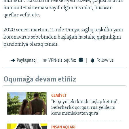
mümkün. Hastalarnıñ ekseriyeti tüzele; çoqusı allarda
immunitet sisteması zayıf olğan insanlar, hususan
qartlar vefat ete.
2020 senesi martnıñ 11-nde Dünya sağlıq teşkilâtı yañı
koronavirus sebebinden başlağan hastalıq qırğınlığını
pandemiya olaraq tanıdı.
Paylaşmaq
VPN-siz oquñız
Follow us
Oqumağa devam etiñiz
CEMİYET
"Er şeyni eki künde taşlap kettim".
Seferberlik qorqusı rusiyelilerni
kene memleketten quva
İNSAN AQLARI