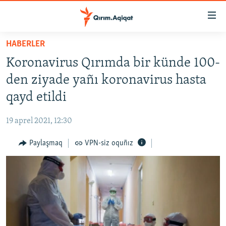
Link
açıqlığı
Esas
HABERLER
mündericege
HABERLER
Koronavirus Qırımda bir künde 100-
qaytmaq
SİYASET
Baş
den ziyade yañı koronavirus hasta
İQTİSADİYAT
navigatsiyağa
qayd etildi
qaytmaq
CEMİYET
Qıdıruvğa
19 aprel 2021, 12:30
MEDENİYET
qaytmaq
Paylaşmaq
VPN-siz oquñız
İNSAN AQLARI
VİDEO
SÜRET
BLOGLAR
FİKİR