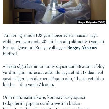
Русский
Українською
QOŞULIÑIZ!
Tünevin Qırımda 102 yañı koronavirus hastası qayd
etildi, aynı zamanda 20-niñ hastalıq alâmetleri yoq edi.
Bu aqta Qırımnıñ Rusiye yolbaşçısı
Sergey Aksönov
RFE/RS bütün saytları
bildirdi.
«Hasta olğanlarnıñ umumiy sayısından 88 adam tibbiy
yardım içün muracaat etkende qayd etildi, 13 daa evel
qayd etilgen hastalarnen alâqada oldı, 1 hasta çetelden
keldi», – dep yazdı Aksönov.
Onıñ malümatına köre, koronavirus yuqunçı
tedqiqlerini yapqan cumhuriyetniñ bütün