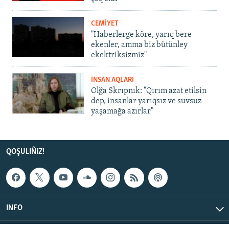
CEMİYET
"Haberlerge köre, yarıq bere
ekenler, amma biz bütünley
ekektriksizmiz"
İNSAN AQLARI
Olğa Skrıpnık: "Qırım azat etilsin
dep, insanlar yarıqsız ve suvsuz
yaşamağa azırlar"
QOŞULIÑIZ!
INFO