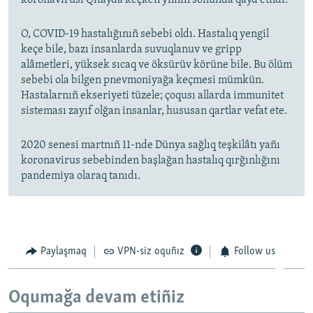
koronavirusı Qıtayda keçken yılnıñ soñunda qayd etildi.
O, COVID-19 hastalığınıñ sebebi oldı. Hastalıq yengil
keçe bile, bazı insanlarda suvuqlanuv ve gripp
alâmetleri, yüksek sıcaq ve öksürüv körüne bile. Bu ölüm
sebebi ola bilgen pnevmoniyağa keçmesi mümkün.
Hastalarnıñ ekseriyeti tüzele; çoqusı allarda immunitet
sisteması zayıf olğan insanlar, hususan qartlar vefat ete.
2020 senesi martnıñ 11-nde Dünya sağlıq teşkilâtı yañı
koronavirus sebebinden başlağan hastalıq qırğınlığını
pandemiya olaraq tanıdı.
Paylaşmaq
VPN-siz oquñız
Follow us
Oqumağa devam etiñiz