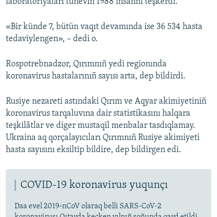
laboratoriyaları tünevin 1988 insannı teşkerdi.
«Bir künde 7, bütün vaqıt devamında ise 36 534 hasta
tedaviylengen», – dedi o.
Rospotrebnadzor, Qırımnıñ yedi regionında
koronavirus hastalarınıñ sayısı arta, dep bildirdi.
Rusiye nezareti astındaki Qırım ve Aqyar akimiyetiniñ
koronavirus tarqaluvına dair statistikasını halqara
teşkilâtlar ve diger mustaqil menbalar tasdıqlamay.
Ukraina aq qorçalayıcıları Qırımnıñ Rusiye akimiyeti
hasta sayısını eksiltip bildire, dep bildirgen edi.
COVID-19 koronavirus yuqunçı
Daa evel 2019-nCoV olaraq belli SARS-CoV-2