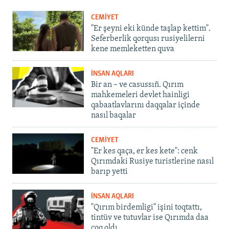
CEMİYET
"Er şeyni eki künde taşlap kettim".
Seferberlik qorqusı rusiyelilerni
kene memleketten quva
İNSAN AQLARI
Bir an – ve casussıñ. Qırım
mahkemeleri devlet hainligi
qabaatlavlarını daqqalar içinde
nasıl baqalar
CEMİYET
"Er kes qaça, er kes kete": cenk
Qırımdaki Rusiye turistlerine nasıl
barıp yetti
İNSAN AQLARI
"Qırım birdemligi" işini toqtattı,
tintüv ve tutuvlar ise Qırımda daa
çoq oldı