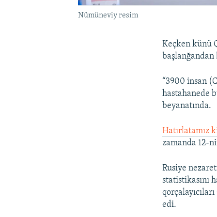
Nümüneviy resim
Keçken künü Q
başlanğandan be
“3900 insan (
hastahanede bu
beyanatında.
Hatırlatamız k
zamanda 12-niñ
Rusiye nezaret
statistikasını
qorçalayıcıları
edi.