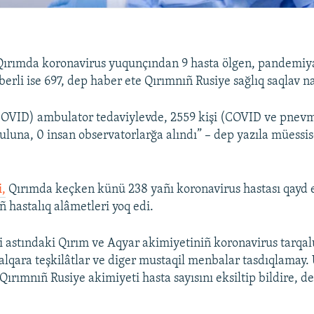
ırımda koronavirus yuqunçından 9 hasta ölgen, pandemiy
rli ise 697, dep haber ete Qırımnıñ Rusiye sağlıq saqlav naz
COVID) ambulator tedaviylevde, 2559 kişi (COVID ve pnev
luna, 0 insan observatorlarğa alındı” – dep yazıla müessi
i,
Qırımda keçken künü 238 yañı koronavirus hastası qayd et
 hastalıq alâmetleri yoq edi.
i astındaki Qırım ve Aqyar akimiyetiniñ koronavirus tarqal
 halqara teşkilâtlar ve diger mustaqil menbalar tasdıqlamay.
 Qırımnıñ Rusiye akimiyeti hasta sayısını eksiltip bildire, d