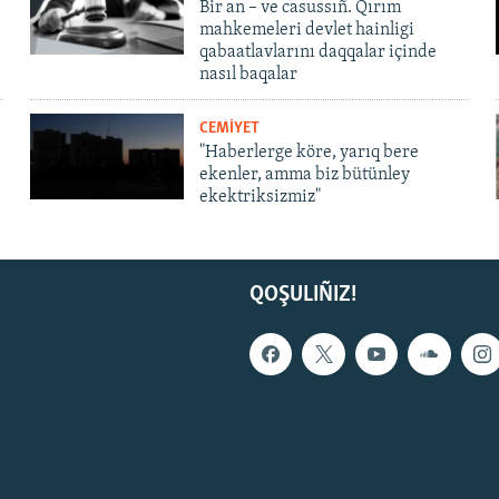
Bir an – ve casussıñ. Qırım
mahkemeleri devlet hainligi
qabaatlavlarını daqqalar içinde
nasıl baqalar
CEMİYET
"Haberlerge köre, yarıq bere
ekenler, amma biz bütünley
ekektriksizmiz"
QOŞULIÑIZ!