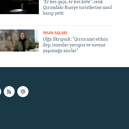
"Er kes qaça, er kes kete": cenk
Qırımdaki Rusiye turistlerine nasıl
barıp yetti
İNSAN AQLARI
Olğa Skrıpnık: "Qırım azat etilsin
dep, insanlar yarıqsız ve suvsuz
yaşamağa azırlar"