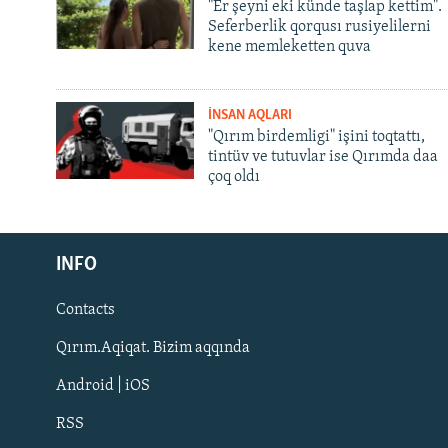
"Er şeyni eki künde taşlap kettim".
Seferberlik qorqusı rusiyelilerni
kene memleketten quva
İNSAN AQLARI
"Qırım birdemligi" işini toqtattı,
tintüv ve tutuvlar ise Qırımda daa
çoq oldı
Русский
INFO
Українською
Contacts
QOŞULIÑIZ!
Qırım.Aqiqat. Bizim aqqında
Android | iOS
RSS