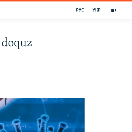
РУС
УКР
 doquz