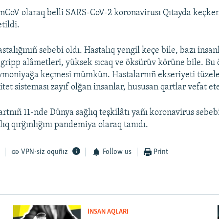
nCoV olaraq belli SARS-CoV-2 koronavirusı Qıtayda keçken
tildi.
talığınıñ sebebi oldı. Hastalıq yengil keçe bile, bazı insan
gripp alâmetleri, yüksek sıcaq ve öksürüv körüne bile. Bu
vmoniyağa keçmesi mümkün. Hastalarnıñ ekseriyeti tüzele
et sisteması zayıf olğan insanlar, hususan qartlar vefat et
rtnıñ 11-nde Dünya sağlıq teşkilâtı yañı koronavirus sebe
lıq qırğınlığını pandemiya olaraq tanıdı.
VPN-siz oquñız
Follow us
Print
İNSAN AQLARI