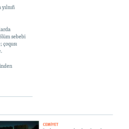
 yılnıñ
larda
 ölüm sebebi
; çoqusı
e.
binden
CEMİYET