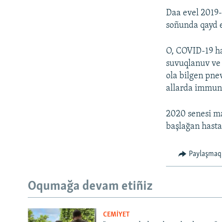
Daa evel 2019-
soñunda qayd e
O, COVID-19 has
suvuqlanuv ve 
ola bilgen pne
allarda immunit
2020 senesi ma
başlağan hasta
Paylaşmaq
Oqumağa devam etiñiz
CEMİYET