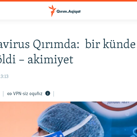
virus Qırımda: bir künde
öldi – akimiyet
13:13
VPN-siz oquñız