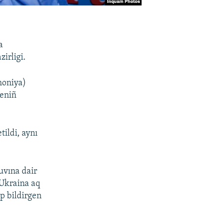
a
irligi.
moniya)
seniñ
ildi, aynı
uvına dair
 Ukraina aq
ep bildirgen