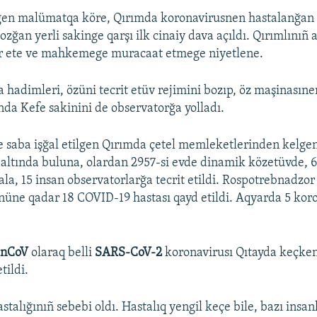
gen malümatqa köre, Qırımda koronavirusnen hastalanğan v
ozğan yerli sakinge qarşı ilk cinaiy dava açıldı. Qırımlınıñ 
âr ete ve mahkemege muracaat etmege niyetlene.
a hadimleri, özüni tecrit etüv rejimini bozıp, öz maşinasıne
nda Kefe sakinini de observatorğa yolladı.
 saba işğal etilgen Qırımda çetel memleketlerinden kelge
 altında buluna, olardan 2957-si evde dinamik közetüvde, 6
la, 15 insan observatorlarğa tecrit etildi. Rospotrebnadz
üne qadar 18 COVID-19 hastası qayd etildi. Aqyarda 5 kor
-nCoV
olaraq belli
SARS-CoV-2
koronavirusı Qıtayda keçken
tildi.
stalığınıñ sebebi oldı. Hastalıq yengil keçe bile, bazı insa