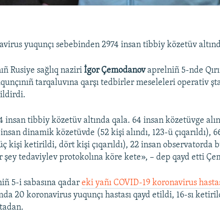
virus yuqunçı sebebinden 2974 insan tibbiy közetüv altınd
ıñ Rusiye sağlıq naziri
İgor Çemodanov
aprelniñ 5-nde Qır
qunçınıñ tarqaluvına qarşı tedbirler meseleleri operativ şt
ldirdi.
nsan tibbiy közetüv altında qala. 64 insan közetüvge alınd
 insan dinamik közetüvde (52 kişi alındı, 123-ü çıqarıldı), 6
 kişi ketirildi, dört kişi çıqarıldı), 22 insan observatorda 
Er şey tedaviylev protokolına köre kete», – dep qayd etti Ç
iñ 5-i sabasına qadar
eki yañı COVID-19 koronavirus hastas
da 20 koronavirus yuqunçı hastası qayd etildi, 16-sı ketiril
ntadan.