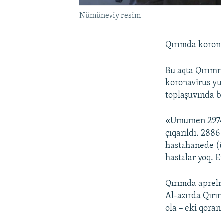
Nümüneviy resim
Qırımda korona
Bu aqta Qırımn
koronavirus yu
toplaşuvında bi
«Umumen 2974 i
çıqarıldı. 2886
hastahanede (üç
hastalar yoq. 
Qırımda apreln
Al-azırda Qırım
ola – eki qora