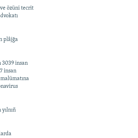
e özüni tecrit
advokatı
n plâjğa
n 3039 insan
7 insan
or malümatına
onavirus
 yılnıñ
nlarda