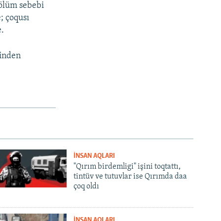
 ölüm sebebi
; çoqusı
e.
binden
İNSAN AQLARI
"Qırım birdemligi" işini toqtattı,
tintüv ve tutuvlar ise Qırımda daa
çoq oldı
İNSAN AQLARI