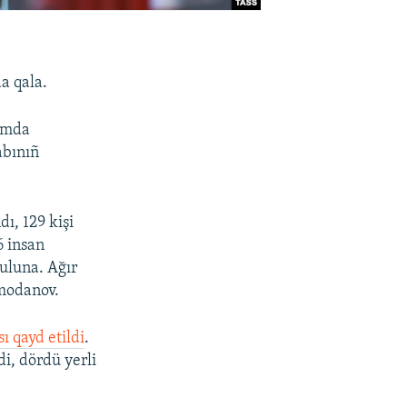
a qala.
ımda
abınıñ
ı, 129 kişi
6 insan
buluna. Ağır
emodanov.
ı qayd etildi
.
di, dördü yerli