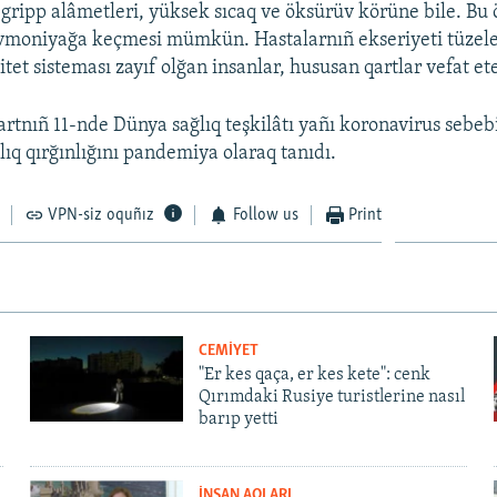
gripp alâmetleri, yüksek sıcaq ve öksürüv körüne bile. Bu
vmoniyağa keçmesi mümkün. Hastalarnıñ ekseriyeti tüzele
et sisteması zayıf olğan insanlar, hususan qartlar vefat et
rtnıñ 11-nde Dünya sağlıq teşkilâtı yañı koronavirus sebe
lıq qırğınlığını pandemiya olaraq tanıdı.
VPN-siz oquñız
Follow us
Print
CEMİYET
"Er kes qaça, er kes kete": cenk
Qırımdaki Rusiye turistlerine nasıl
barıp yetti
İNSAN AQLARI