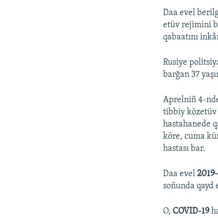
Daa evel beril
etüv rejimini b
qabaatını ink
Rusiye politsiy
barğan 37 yaşı
Aprelniñ 4-nde
tibbiy közetüv
hastahanede qa
köre, cuma kün
hastası bar.
Daa evel
2019
soñunda qayd e
O,
COVID-19
ha