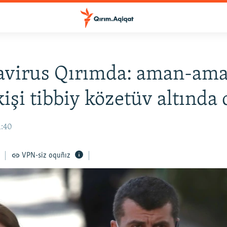
avirus Qırımda: aman-am
işi tibbiy közetüv altında 
1:40
VPN-siz oquñız