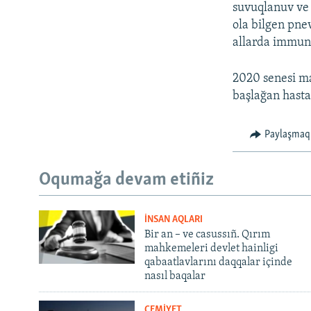
suvuqlanuv ve 
ola bilgen pne
allarda immunit
2020 senesi ma
başlağan hasta
Paylaşmaq
Oqumağa devam etiñiz
İNSAN AQLARI
Bir an – ve casussıñ. Qırım
mahkemeleri devlet hainligi
qabaatlavlarını daqqalar içinde
nasıl baqalar
CEMİYET